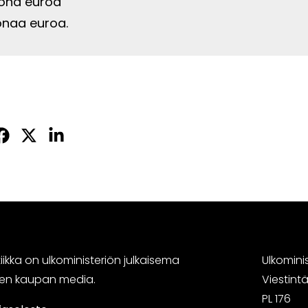
ona euroa
onaa euroa.
Jaa
Jaa
Jaa
sApissa
acebookissa
Twitterissä
LinkedInissä
ikka on ulkoministeriön julkaisema
Ulkomini
sen kaupan media.
Viestin
PL 176