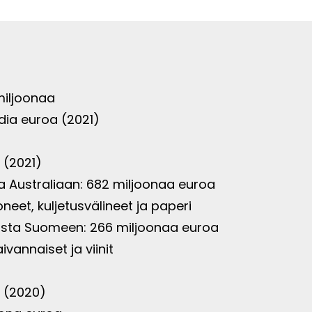
 miljoonaa
ardia euroa (2021)
a
(2021)
Australiaan: 682 miljoonaa euroa
oneet, kuljetusvälineet ja paperi
asta Suomeen: 266 miljoonaa euroa
aivannaiset ja viinit
a
(2020)