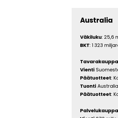
Australia
Väkiluku
: 25,6
BKT
: 1 323 milj
Tavarakaupp
Vienti
Suomesta 
Päätuotteet
: K
Tuonti
Australi
Päätuotteet
: K
Palvelukaupp