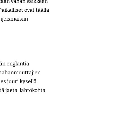
tetään vähän kaikkeen
aikalliset ovat täällä
hjoismaisiin
än englantia
n maahanmuuttajien
s juuri kysellä.
tä jaeta, lähtökohta