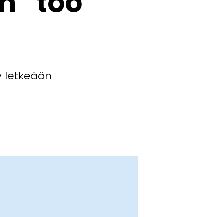
n ”too
y letkeään