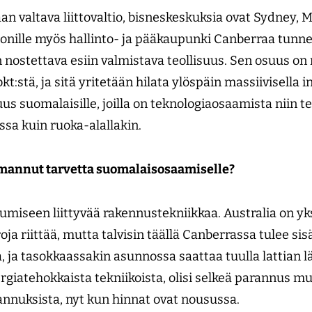
an valtava liittovaltio, bisneskeskuksia ovat Sydney,
 monille myös hallinto- ja pääkaupunki Canberraa tunne
 nostettava esiin valmistava teollisuus. Sen osuus on 
t:stä, ja sitä yritetään hilata ylöspäin massiivisella i
uus suomalaisille, joilla on teknologiaosaamista niin t
assa kuin ruoka-alallakin.
omannut tarvetta suomalaisosaamiselle?
asumiseen liittyvää rakennustekniikkaa. Australia on y
a riittää, mutta talvisin täällä Canberrassa tulee sisäl
, ja tasokkaassakin asunnossa saattaa tuulla lattian lä
nergiatehokkaista tekniikoista, olisi selkeä parannus 
nnuksista, nyt kun hinnat ovat nousussa.