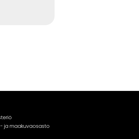
steriö
tä- ja maakuvaosasto