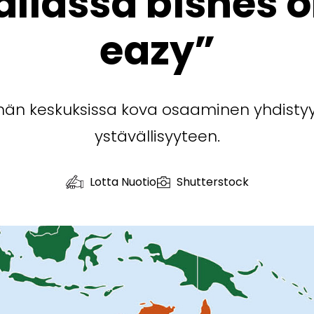
aliassa bisnes o
eazy”
män keskuksissa kova osaaminen yhdisty
ystävällisyyteen.
Lotta Nuotio
Shutterstock