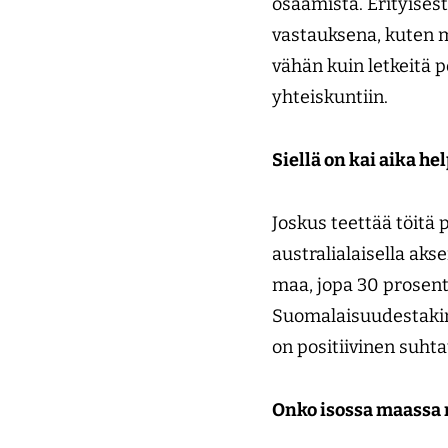
osaamista. Erityisest
vastauksena, kuten mer
vähän kuin letkeitä 
yhteiskuntiin.
Siellä on kai aika h
Joskus teettää töitä
australialaisella aks
maa, jopa 30 prosent
Suomalaisuudestakin a
on positiivinen suht
Onko isossa maassa 