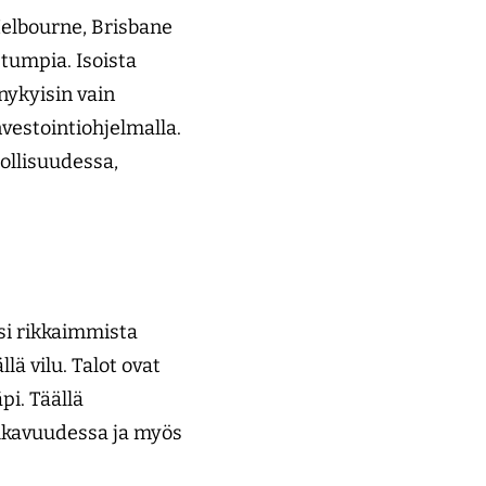
 Melbourne, Brisbane
tumpia. Isoista
nykyisin vain
nvestointiohjelmalla.
eollisuudessa,
ksi rikkaimmista
lä vilu. Talot ovat
pi. Täällä
mukavuudessa ja myös