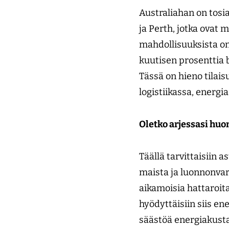
Australiahan on tosia
ja Perth, jotka ovat
mahdollisuuksista on
kuutisen prosenttia bk
Tässä on hieno tilais
logistiikassa, energi
Oletko arjessasi hu
Täällä tarvittaisiin 
maista ja luonnonvaroj
aikamoisia hattaroita
hyödyttäisiin siis e
säästöä energiakusta