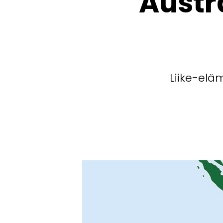
Austr
Liike-elä