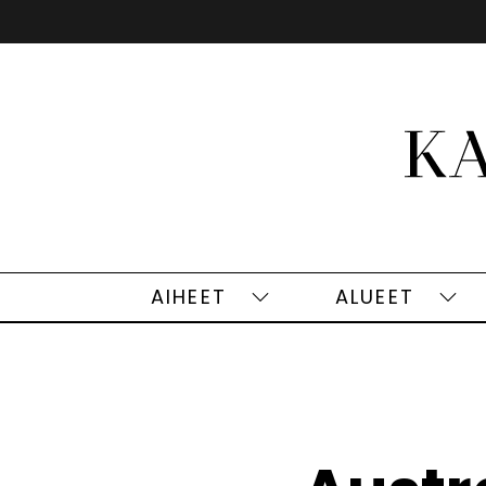
Siirry
sisältöön
AIHEET
ALUEET
Aiheet
Alu
alasivut
alas