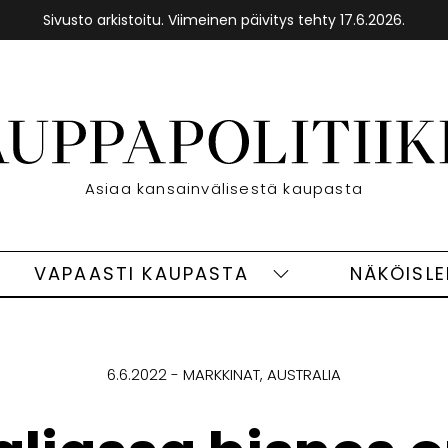
Sivusto arkistoitu. Viimeinen päivitys tehty 17.6.2026.
Etusivu
Asiaa kansainvälisestä kaupasta
VAPAASTI KAUPASTA
NÄKÖISL
eet
Vapaasti
ivut
kaupasta
alasivut
6.6.2022
MARKKINAT
AUSTRALIA