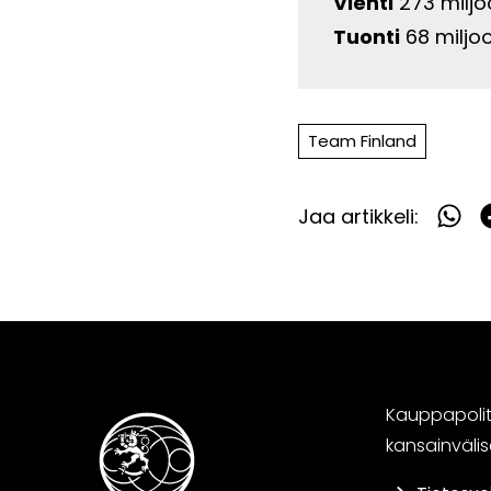
Vienti
273 miljo
Tuonti
68 miljo
Team Finland
Jaa artikkeli:
Jaa
What
F
Kauppapoliti
kansainväli