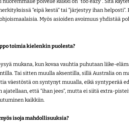
i nuoremmalle polvelle kaikki on ”too eazy”. Sitä käy
kityksissä ”eipä kestä” tai ”järjestyy ihan helposti”. P
pohjoismaalaisia. Myös asioiden avoimuus yhdistää po
elppo toimia kielenkin puolesta?
 pysyä mukana, kun kovaa vauhtia puhutaan liike-eläm
entilla. Tai sitten muulla aksentilla, sillä Australia o
tia väestöstä on syntynyt muualla, eikä syntyperää ede
jatellaan, että ”ihan jees”, mutta ei siitä extra-pistei
autuminen kaikkiin.
myös isoja mahdollisuuksia?