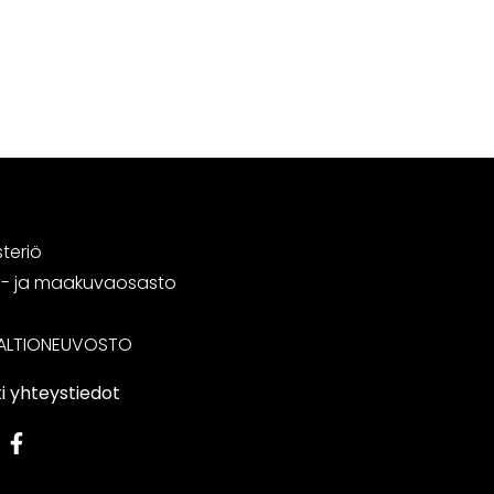
steriö
tä- ja maakuvaosasto
ALTIONEUVOSTO
i yhteystiedot
edIn
Facebook