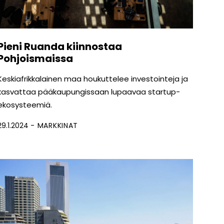
Pieni Ruanda kiinnostaa
Pohjoismaissa
Keskiafrikkalainen maa houkuttelee investointeja ja
kasvattaa pääkaupungissaan lupaavaa startup-
ekosysteemiä.
29.1.2024
MARKKINAT