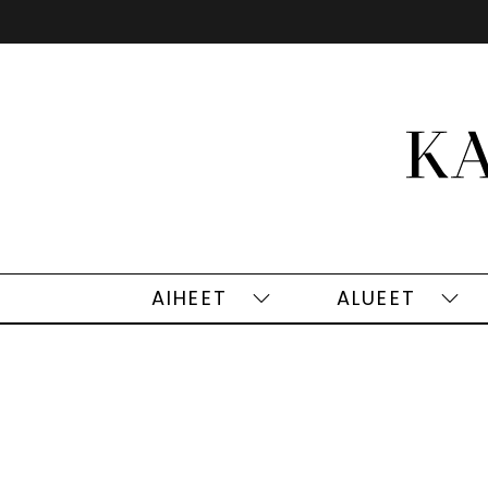
Siirry
sisältöön
AIHEET
ALUEET
Aiheet
Alu
alasivut
alas