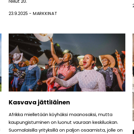
reilut 20.
23.9.2025
MARKKINAT
Kasvava jättiläinen
Afrikka mielletään köyhäksi maanosaksi, mutta
kaupungis­tuminen on luonut vauraan keskiluokan.
a
Suomalaisilla yrityksillä on paljon osaamista, jolle on