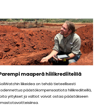
Parempi maaperä hiilikrediiteillä
SoilWatchin liikeidea on tehdä tieteellisesti
todennettua päästökompensaatiota hiilikrediiteillä,
joita yritykset ja valtiot voivat ostaa päästäkseen
ilmastotavoitteisiinsa.