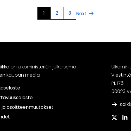
1
2
3
Next
ikka on ulkoministeriön julkaisema
Ulkomini
sen kaupan media.
Viestin
PL 176
jaseloste
00023 V
ttavuusseloste
Kaikk
t ja osoitteenmuutokset
hdet
Twitter
Link