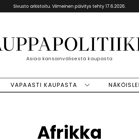
Sivusto arkistoitu. Viimeinen päivitys tehty 17.6.2026.
Etusivu
Asiaa kansainvälisestä kaupasta
VAPAASTI KAUPASTA
NÄKÖISL
eet
Vapaasti
ivut
kaupasta
alasivut
Afrikka