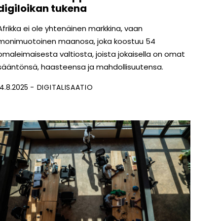
digiloikan tukena
Afrikka ei ole yhtenäinen markkina, vaan
monimuotoinen maanosa, joka koostuu 54
omaleimaisesta valtiosta, joista jokaisella on omat
sääntönsä, haasteensa ja mahdollisuutensa.
14.8.2025
DIGITALISAATIO