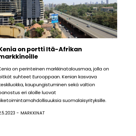
Kenia on portti Itä-Afrikan
markkinoille
Kenia on perinteinen markkinatalousmaa, jolla on
pitkät suhteet Eurooppaan. Kenian kasvava
keskiluokka, kaupungistuminen sekä valtion
panostus eri aloille luovat
liiketoimintamahdollisuuksia suomalaisyrityksille.
2.5.2023
MARKKINAT