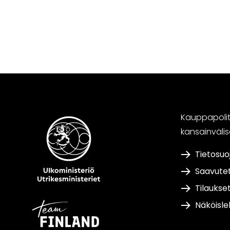
Kauppapoliti
kansainväli
Tietosuo
Saavute
Tilaukse
Näköisle