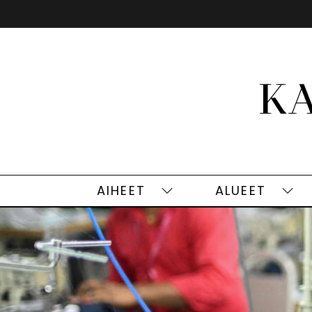
Siirry
sisältöön
AIHEET
ALUEET
Aiheet
Alu
alasivut
alas