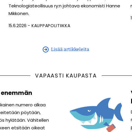
Teknologiateollisuus ry:n johtava ekonomisti Hanne
Mikkonen.
15.6.2026
KAUPPAPOLITIIKKA
Lisää artikkeleita
VAPAASTI KAUPASTA
e enemmän
Jokainen numero alkaa
 heitetään pöytään,
yös hylätään. Vähitellen
lkeen etsitään oikeat