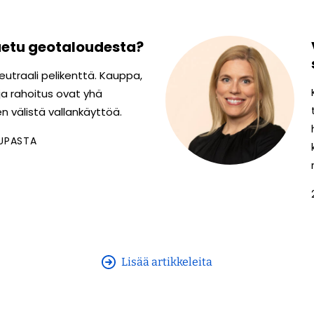
uetu geotaloudesta?
eutraali pelikenttä. Kauppa,
 ja rahoitus ovat yhä
n välistä vallankäyttöä.
UPASTA
Lisää artikkeleita