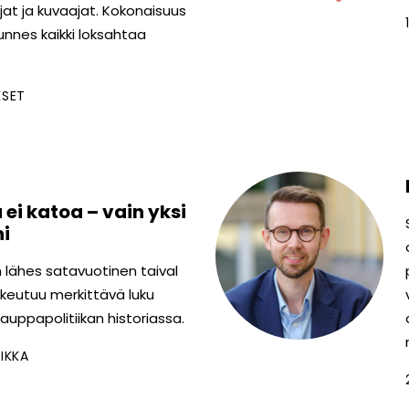
ajat ja kuvaajat. Kokonaisuus
unnes kaikki loksahtaa
KSET
ei katoa – vain yksi
ni
 lähes satavuotinen taival
lkeutuu merkittävä luku
auppapolitiikan historiassa.
IKKA