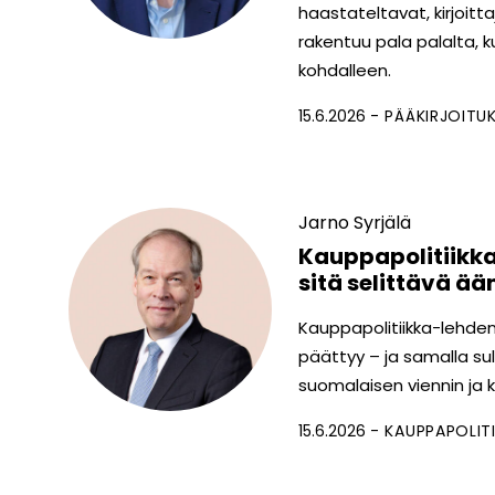
haastateltavat, kirjoitt
rakentuu pala palalta, k
kohdalleen.
15.6.2026
PÄÄKIRJOITU
Jarno Syrjälä
Kauppapolitiikka 
sitä selittävä ää
Kauppapolitiikka-lehden
päättyy – ja samalla su
suomalaisen viennin ja k
15.6.2026
KAUPPAPOLITI