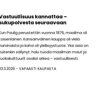
Vastuullisuus kannattaa –
sukupolvesta seuraavaan
Kun Paulig perustettiin vuonna 1876, maailma oli
toisenlainen. Kansainvälinen kauppa oli vielä
harvinaista ja kahvi oli ylellisyystuote. Yksi asia on
kuitenkin säilynyt: halu tuoda maailman maut ja
ruokakulttuurit osaksi arkea – vastuullisesti.
23.3.2026
VAPAASTI KAUPASTA