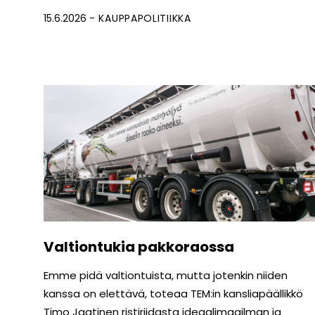
15.6.2026
KAUPPAPOLITIIKKA
Valtiontukia pakkoraossa
Emme pidä valtiontuista, mutta jotenkin niiden
kanssa on elettävä, toteaa TEM:in kansliapäällikkö
Timo Jaatinen ristiriidasta ideaalimaailman ja