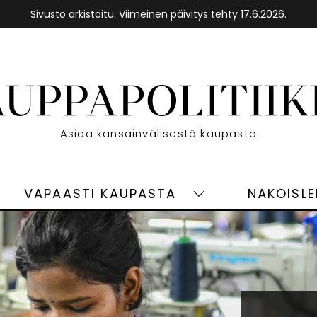
Sivusto arkistoitu. Viimeinen päivitys tehty 17.6.2026.
Asiaa kansainvälisestä kaupasta
VAPAASTI KAUPASTA
NÄKÖISL
eet
Vapaasti
ivut
kaupasta
alasivut