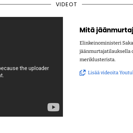
VIDEOT
Mitä jäänmurtaj
Elinkeinoministeri Sakar
jäänmurtajatilauksella
meriklusterista.
Lisää videoita Yout