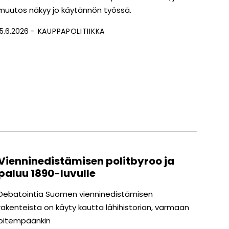
muutos näkyy jo käytännön työssä.
15.6.2026
KAUPPAPOLITIIKKA
Vienninedistämisen politbyroo ja
paluu 1890-luvulle
Debatointia Suomen vienninedistämisen
rakenteista on käyty kautta lähihistorian, varmaan
pitempäänkin