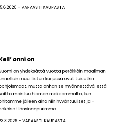
15.6.2026
VAPAASTI KAUPASTA
Kell’ onni on
Suomi on yhdeksättä vuotta peräkkäin maailman
onnellisin maa. Listan kärjessä ovat toisetkin
pohjoismaat, mutta onhan se myönnettävä, että
voitto maistuu hieman makeammalta, kun
ohitamme jälleen aina niin hyväntuuliset ja -
näköiset länsinaapurimme.
23.3.2026
VAPAASTI KAUPASTA