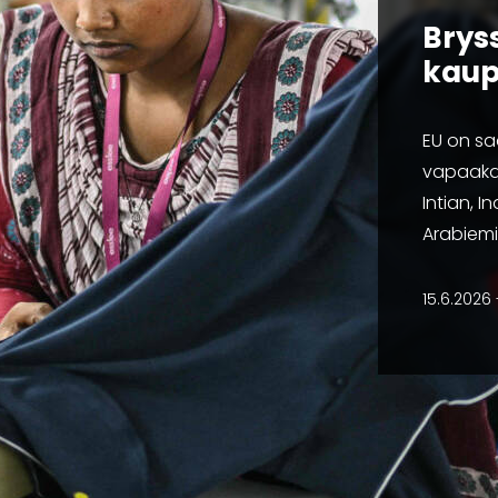
Brys
kaup
EU on sa
vapaaka
Intian, 
Arabiemi
15.6.2026