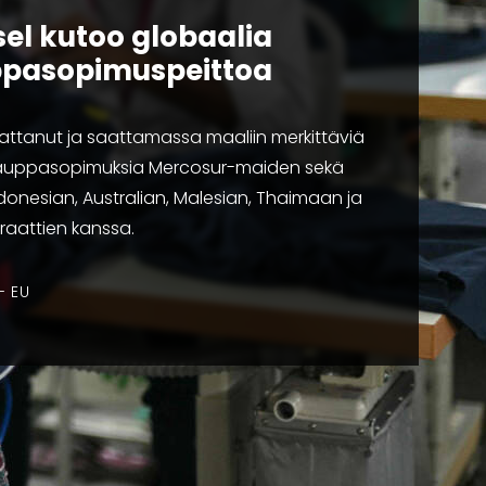
sel kutoo globaalia
pasopimuspeittoa
attanut ja saattamassa maaliin merkittäviä
uppasopimuksia Mercosur-maiden sekä
Indonesian, Australian, Malesian, Thaimaan ja
raattien kanssa.
EU