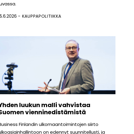
luvassa.
15.6.2026
KAUPPAPOLITIIKKA
Yhden luukun malli vahvistaa
Suomen vienninedistämistä
Business Finlandin ulkomaantoimintojen siirto
ulkoasiainhallintoon on edennyt suunnitellusti, ja