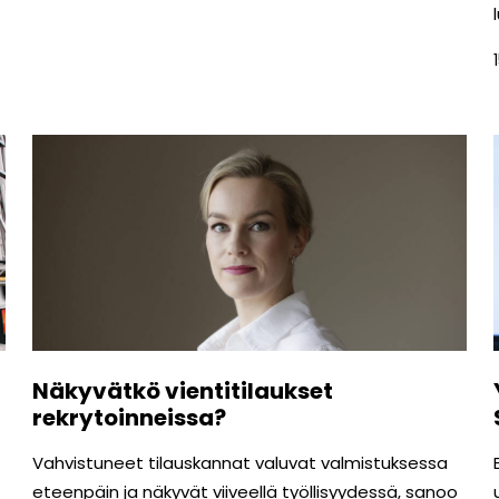
Näkyvätkö vientitilaukset
rekrytoinneissa?
Vahvistuneet tilauskannat valuvat valmistuksessa
eteenpäin ja näkyvät viiveellä työllisyydessä, sanoo