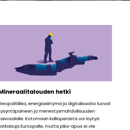
Mineraalitalouden hetki
Geopolitiikka, energiasiirtymä ja digitalisaatio luovat
kysyntäpaineen ja menestys­mahdollisuuden
kaivosalalle. Kotomaan kallioperästä voi löytyä
ratkaisuja Euroopalle, mutta pika-apua ei ole