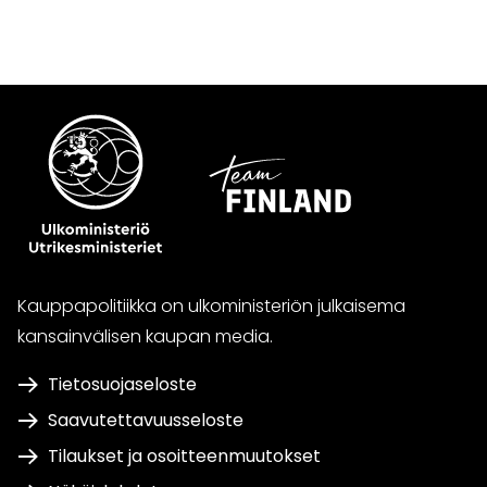
WhatsApissa
Facebookissa
Twitterissä
LinkedInissä
Kauppapolitiikka on ulkoministeriön julkaisema
kansainvälisen kaupan media.
Tietosuojaseloste
Saavutettavuusseloste
Tilaukset ja osoitteenmuutokset