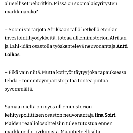
alueelliset peluritkin. Missä on suomalaisyritysten
markkinarako?
– Suomi voi tarjota Afrikkaan tällä hetkellä etenkin
investointihyödykkeitä, toteaa ulkoministeriön Afrikan
ja Lähi-idän osastolla työskentelevä neuvonantaja
Antti
Loikas
.
– Eikä vain niitä. Mutta kotityöt täytyy joka tapauksessa
tehdä – toimintaympäristö pitää tuntea pintaa
syvemmältä.
Samaa mieltä on myös ulkoministeriön
kehityspoliittisen osaston neuvonantaja
Iina Soiri
.
Maiden reaaliolosuhteisiin tulee tutustua ennen
markkinoille pyrkimistä. Maan­tieteellisiltä