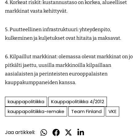
4. Korkeat riskit: kustannustaso on korkea, alueelliset
markkinat vasta kehittyvät.
5. Puutteellinen infrastruktuuri: yhteydenpito,
kulkeminen ja kuljetukset ovat hitaita ja maksavat.
6. Kilpaillut markkinat: olemassa olevat markkinat on jo
pitkälti jaettu, uusilla markkinoilla kilpaillaan
aasialaisten ja perinteisten eurooppalaisten
kauppakumppaneiden kanssa.
kauppapolitiikka
Kauppapolitiikka 4/2012
kauppapolitiikka-remake
Team Finland
VKE
Jaa artikkeli:
Jaa
Jaa
Jaa
Jaa