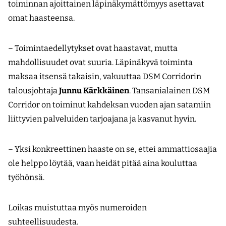
toiminnan ajoittainen läpinäkymättömyys asettavat
omat haasteensa.
– Toimintaedellytykset ovat haastavat, mutta
mahdollisuudet ovat suuria. Läpinäkyvä toiminta
maksaa itsensä takaisin, vakuuttaa DSM Corridorin
talousjohtaja
Junnu Kärkkäinen
. Tansanialainen DSM
Corridor on toiminut kahdeksan vuoden ajan satamiin
liittyvien palveluiden tarjoajana ja kasvanut hyvin.
– Yksi konkreettinen haaste on se, ettei ammatti­osaajia
ole helppo löytää, vaan heidät pitää aina kouluttaa
työhönsä.
Loikas muistuttaa myös numeroiden
suhteellisuudesta.