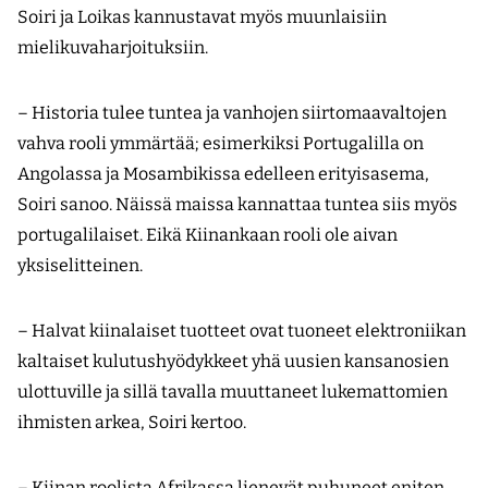
Soiri ja Loikas kannustavat myös muunlaisiin
mielikuvaharjoituksiin.
– Historia tulee tuntea ja vanhojen siirtomaavaltojen
vahva rooli ymmärtää; esimerkiksi Portugalilla on
Angolassa ja Mosambikissa edelleen erityisasema,
Soiri sanoo. Näissä maissa kannattaa tuntea siis myös
portugalilaiset. Eikä Kiinankaan rooli ole aivan
yksiselitteinen.
– Halvat kiinalaiset tuotteet ovat tuoneet elektroniikan
kaltaiset kulutushyödykkeet yhä uusien kansanosien
ulottuville ja sillä tavalla muuttaneet lukemattomien
ihmisten arkea, Soiri kertoo.
– Kiinan roolista Afrikassa lienevät puhuneet eniten