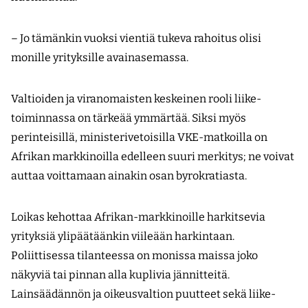
– Jo tämänkin vuoksi vientiä tukeva rahoitus olisi
monille yrityksille avainasemassa.
Valtioiden ja viranomaisten keskeinen rooli liike­
toiminnassa on tärkeää ymmärtää. Siksi myös
perinteisillä, ministerivetoisilla VKE-matkoilla on
Afrikan markkinoilla edelleen suuri merkitys; ne voivat
auttaa voittamaan ainakin osan byrokratiasta.
Loikas kehottaa Afrikan-markkinoille harkitsevia
yrityksiä ylipäätäänkin viileään harkintaan.
Poliittisessa tilanteessa on monissa maissa joko
näkyviä tai pinnan alla kuplivia jännitteitä.
Lainsäädännön ja oikeusvaltion puutteet sekä liike­