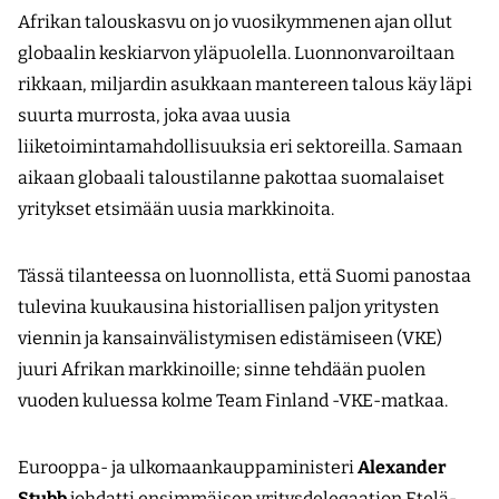
Afrikan talouskasvu on jo vuosikymmenen ajan ollut
globaalin keskiarvon yläpuolella. Luonnonvaroiltaan
rikkaan, miljardin asukkaan mantereen talous käy läpi
suurta murrosta, joka avaa uusia
liiketoimintamahdollisuuksia eri sektoreilla. Samaan
aikaan globaali taloustilanne pakottaa suomalaiset
yritykset etsimään uusia markkinoita.
Tässä tilanteessa on luonnollista, että Suomi panostaa
tulevina kuukausina his­toriallisen paljon yritysten
viennin ja kansainvälistymisen edistämiseen (VKE)
juuri Afrikan markkinoille; sinne tehdään puolen
vuoden kuluessa kolme Team Finland -VKE-matkaa.
Eurooppa- ja ulkomaankauppaministeri
Alexander
Stubb
johdatti ensimmäisen yritysdelegaation Etelä-