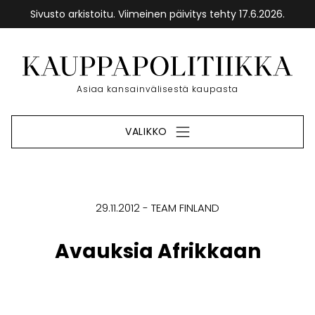
Sivusto arkistoitu. Viimeinen päivitys tehty 17.6.2026.
Siirry
sisältöön
Etusivu
Asiaa kansainvälisestä kaupasta
VALIKKO
29.11.2012
TEAM FINLAND
Avauksia Afrikkaan