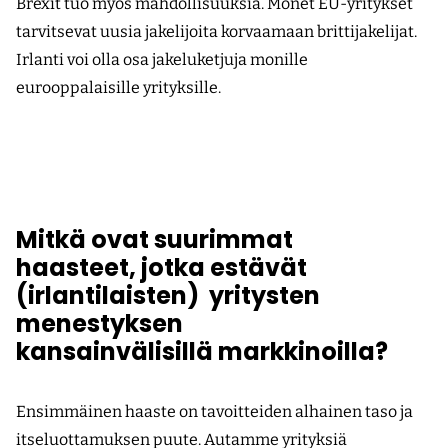
Brexit tuo myös mahdollisuuksia. ­Monet EU-yritykset
tarvitsevat uusia jakelijoita korvaamaan brittijakelijat.
Irlanti voi olla osa jakeluketjuja monille
eurooppalaisille yrityksille.
Mitkä ovat suurimmat
haasteet,
jotka estävät
(irlantilaisten) yritysten
menestyksen
kansainvälisillä
markkinoilla?
Ensimmäinen haaste on tavoitteiden alhainen taso ja
itseluottamuksen puute. Au­­tamme yrityksiä