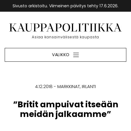
Sivusto arkistoitu. Viimeinen päivitys tehty 17.6.2026.
Siirry
sisältöön
Etusivu
Asiaa kansainvälisestä kaupasta
VALIKKO
4.12.2018
MARKKINAT
IRLANTI
”Britit ampuivat itseään
meidän jalkaamme”