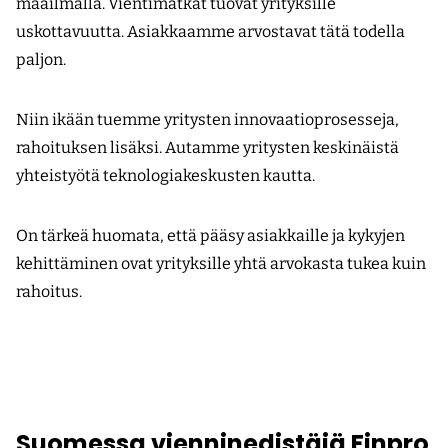
maailmalla. Vienti­matkat tuovat yrityksille
uskottavuutta. Asiakkaamme arvostavat tätä todella
paljon.
Niin ikään tuemme yritysten innovaatioprosesseja,
rahoituksen lisäksi. Autamme yritysten keskinäistä
yhteistyötä teknologiakeskusten kautta.
On tärkeä huomata, että pääsy asiak­kaille ja kykyjen
kehittäminen ovat yrityksille yhtä arvokasta tukea kuin
rahoitus.
Suomessa vienninedistäjä Finpro