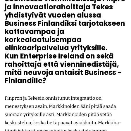
ja ­innovaatiorahoittaja Tekes
yhdistyivät vuoden alussa
Business Finlandiksi tarjotakseen
kattavampaa ja
korkealaatuisempaa
elinkaaripalvelua yrityksille.
Kun ­Enterprise Ireland on sekä
rahoittaja että viennin­edistäjä,
mitä neuvoja antaisit ­Business ­
Finlandille?
Finpron ja Tekesin onnistunut integraatio on
menestyksen avain. Markkinoiden ääni pitää saada
suoraan yrityksille asti. Markkinoiden pitää vetää
keskustelua, ­koska he tapaavat asiakkaita. Markkina­
tiimit johtavat myös rahoituskeskustelu­jamme