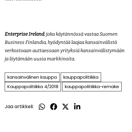
Enterprise Ireland
, joka käytännössä vastaa Suomen
Business Finlandia, hyödyntää laajaa kansainvälistä
verkostoaan auttaessaan yrityksiä kansainvälistymään
ja löytämään uusia markkinoita.
kansainvälinen kauppa
kauppapolitiikka
Kauppapolitiikka 4/2018
kauppapolitiikka-remake
Jaa artikkeli:
Jaa
Jaa
Jaa
Jaa
WhatsApissa
Facebookissa
Twitterissä
LinkedInissä