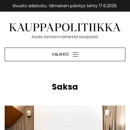
Sivusto arkistoitu. Viimeinen päivitys tehty 17.6.2026.
Siirry
sisältöön
Etusivu
Asiaa kansainvälisestä kaupasta
VALIKKO
Saksa