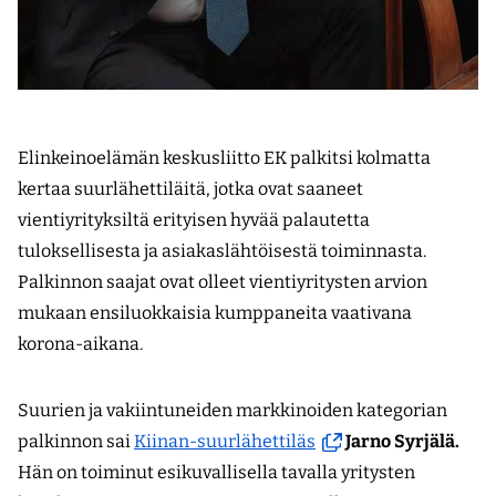
Elinkeinoelämän keskusliitto EK palkitsi kolmatta
kertaa suurlähettiläitä, jotka ovat saaneet
vientiyrityksiltä erityisen hyvää palautetta
tuloksellisesta ja asiakaslähtöisestä toiminnasta.
Palkinnon saajat ovat olleet vientiyritysten arvion
mukaan ensiluokkaisia kumppaneita vaativana
korona-aikana.
Suurien ja vakiintuneiden markkinoiden kategorian
(avautuu
palkinnon sai
Kiinan-suurlähettiläs
Jarno Syrjälä.
uuteen
Hän on toiminut esikuvallisella tavalla yritysten