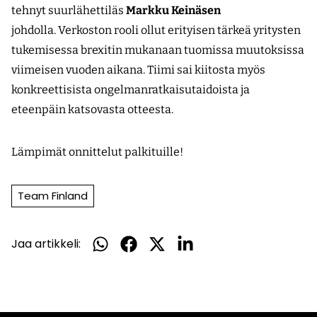
ikkunaan,
tehnyt suurlähettiläs
Markku Keinäsen
siirryt
johdolla. Verkoston rooli ollut erityisen tärkeä yritysten
toiseen
tukemisessa brexitin mukanaan tuomissa muutoksissa
palveluun)
viimeisen vuoden aikana. Tiimi sai kiitosta myös
konkreettisista ongelmanratkaisutaidoista ja
eteenpäin katsovasta otteesta.
Lämpimät onnittelut palkituille!
Team Finland
Jaa artikkeli:
Jaa
Jaa
Jaa
Jaa
WhatsApissa
Facebookissa
Twitterissä
LinkedInissä