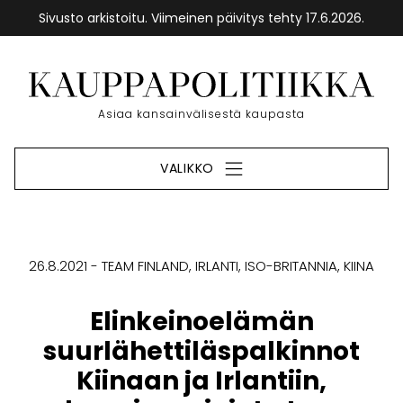
Sivusto arkistoitu. Viimeinen päivitys tehty 17.6.2026.
Siirry
sisältöön
Etusivu
Asiaa kansainvälisestä kaupasta
VALIKKO
26.8.2021
TEAM FINLAND
IRLANTI
ISO-BRITANNIA
KIINA
Elinkeinoelämän
suurlähettiläspalkinnot
Kiinaan ja Irlantiin,