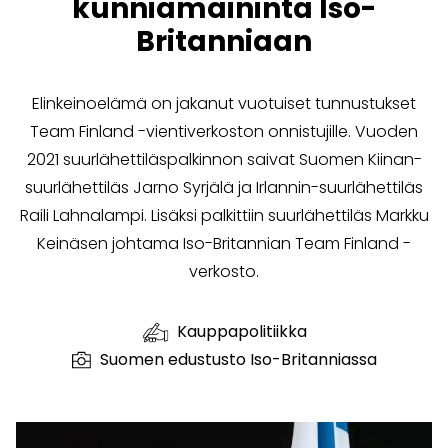
kunniamaininta Iso-
Britanniaan
Elinkeinoelämä on jakanut vuotuiset tunnustukset
Team Finland -vientiverkoston onnistujille. Vuoden
2021 suurlähettiläspalkinnon saivat Suomen Kiinan-
suurlähettiläs Jarno Syrjälä ja Irlannin-suurlähettiläs
Raili Lahnalampi. Lisäksi palkittiin suurlähettiläs Markku
Keinäsen johtama Iso-Britannian Team Finland -
verkosto.
Kauppapolitiikka
Suomen edustusto Iso-Britanniassa