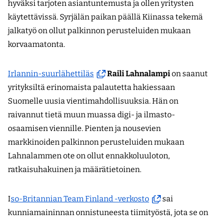
ikkunaan,
hyväksi tarjoten asiantuntemusta ja ollen yritysten
siirryt
käytettävissä. Syrjälän paikan päällä Kiinassa tekemä
toiseen
jalkatyö on ollut palkinnon perusteluiden mukaan
palveluun)
korvaamatonta.
(avautuu
Irlannin-suurlähettiläs
Raili Lahnalampi
on saanut
uuteen
yrityksiltä erinomaista palautetta hakiessaan
ikkunaan,
Suomelle uusia vientimahdollisuuksia. Hän on
siirryt
raivannut tietä muun muassa digi- ja ilmasto-
toiseen
osaamisen viennille. Pienten ja nousevien
palveluun)
markkinoiden palkinnon perusteluiden mukaan
Lahnalammen ote on ollut ennakkoluuloton,
ratkaisuhakuinen ja määrätietoinen.
(avautuu
I
so-Britannian Team Finland -verkosto
sai
uuteen
kunniamaininnan onnistuneesta tiimityöstä, jota se on