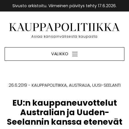
Sivusto arkistoitu. Viimeinen päivitys tehty 17.6.2026.
Siirry
sisältöön
Etusivu
Asiaa kansainvälisestä kaupasta
VALIKKO
26.6.2019
KAUPPAPOLITIIKKA
AUSTRALIA
UUSI-SEELANTI
EU:n kauppaneuvottelut
Australian ja Uuden-
Seelannin kanssa etenevät