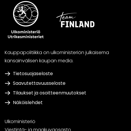
Kauppapolitiikka on ulkoministeriön julkaisema
kansainvälisen kaupan media.
Tietosuojaseloste
Saavutettavuusseloste
Tilaukset ja osoitteenmuutokset
Näköislehdet
Ulkoministeriö
Viestintä- ja maakuvaosasto