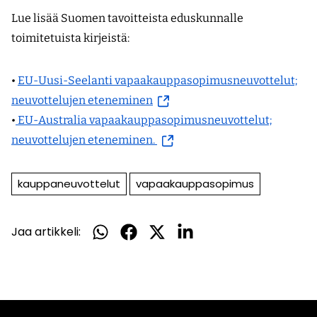
Lue lisää Suomen tavoitteista eduskunnalle
toimitetuista kirjeistä:
•
EU-Uusi-Seelanti vapaakauppasopimusneuvottelut;
(siirryt
neuvottelujen eteneminen
toiseen
•
EU-Australia vapaakauppasopimusneuvottelut;
palveluun)
(siirryt
neuvottelujen eteneminen.
toiseen
palveluun)
kauppaneuvottelut
vapaakauppasopimus
Jaa artikkeli:
Jaa
Jaa
Jaa
Jaa
WhatsApissa
Facebookissa
Twitterissä
LinkedInissä