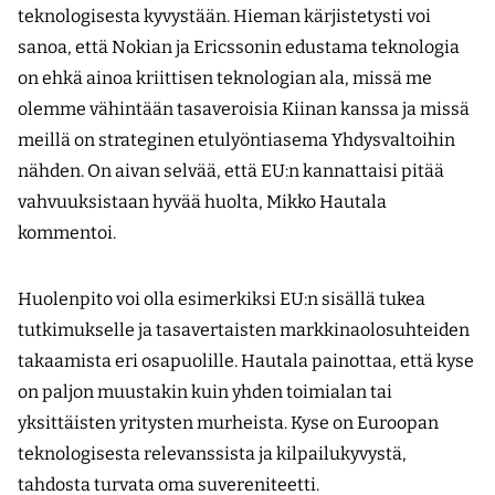
teknologisesta kyvystään. Hieman kärjistetysti voi
sanoa, että Nokian ja Ericssonin edustama teknologia
on ehkä ainoa kriittisen teknologian ala, missä me
olemme vähintään tasaveroisia Kiinan kanssa ja missä
meillä on strateginen etulyöntiasema Yhdysvaltoihin
nähden. On aivan selvää, että EU:n kannattaisi pitää
vahvuuksistaan hyvää huolta, Mikko Hautala
kommentoi.
Huolenpito voi olla esimerkiksi EU:n sisällä tukea
tutkimukselle ja tasavertaisten markkinaolosuhteiden
takaamista eri osapuolille. Hautala painottaa, että kyse
on paljon muustakin kuin yhden toimialan tai
yksittäisten yritysten murheista. Kyse on Euroopan
teknologisesta relevanssista ja kilpailukyvystä,
tahdosta turvata oma suvereniteetti.