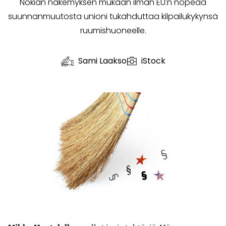
Nokian näkemyksen mukaan ilman EU:n nopeaa
suunnan­muutosta unioni tukahduttaa kilpailukykynsä
ruumishuoneelle.
Sami Laakso
iStock