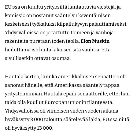
EU:ssa on kuultu yrityksiltä kantautuvia viestejä, ja
komissio on nostanut sääntelyn keventämisen
keskeiseksi työkaluksi kilpailukyvyn palauttamiseksi.
Yhdysvalloissa on jo tartuttu toimeen ja vanhoja
rakenteita puretaan toden teolla.
Elon Muskin
heiluttama iso luuta lakaisee sitä vauhtia, että
sivullisetkin ottavat osumaa.
Hautala kertoo, kuinka amerikkalaisen senaattori oli
sanonut hänelle, että Amerikassa sääntely tappaa
yritystoiminnan. Hautala epäili senaattorille, ettei hän
taida olla kuullut Euroopan unionin tilanteesta.
Yhdysvalloissa oli viimeisen viiden vuoden aikana
hyväksytty 3 000 taloutta säätelevää lakia, EU:ssa niitä
oli hyväksytty 13 000.