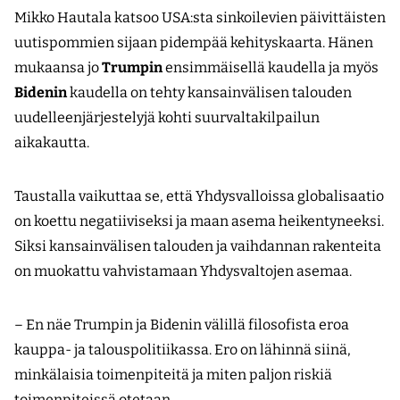
Mikko Hautala katsoo USA:sta sinkoilevien päivittäisten
uutispommien sijaan pidempää kehityskaarta. Hänen
mukaansa jo
Trumpin
ensimmäisellä kaudella ja myös
Bidenin
kaudella on tehty kansainvälisen talouden
uudelleenjärjestelyjä kohti suurvaltakilpailun
aikakautta.
Taustalla vaikuttaa se, että Yhdysvalloissa globalisaatio
on koettu negatiiviseksi ja maan asema heikentyneeksi.
Siksi kansainvälisen talouden ja vaihdannan rakenteita
on muokattu vahvistamaan Yhdysvaltojen asemaa.
– En näe Trumpin ja Bidenin välillä filosofista eroa
kauppa- ja talouspolitiikassa. Ero on lähinnä siinä,
minkälaisia toimenpiteitä ja miten paljon riskiä
toimenpiteissä otetaan.