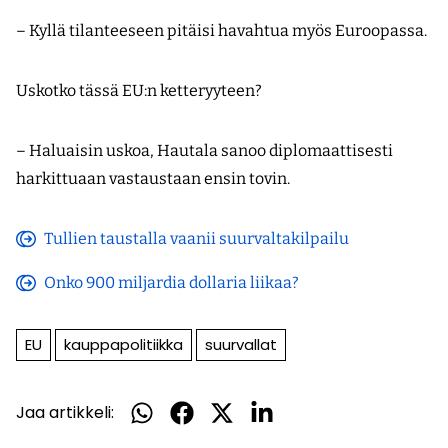
– Kyllä tilanteeseen pitäisi havahtua myös Euroopassa.
Uskotko tässä EU:n ketteryyteen?
– Haluaisin uskoa, Hautala sanoo diplomaattisesti
harkittuaan vastaustaan ensin tovin.
Tullien taustalla vaanii suurvaltakilpailu
(avautuu
uuteen
Onko 900 miljardia dollaria liikaa?
(avautuu
ikkunaan)
uuteen
EU
kauppapolitiikka
suurvallat
ikkunaan)
Jaa artikkeli:
Jaa
Jaa
Jaa
Jaa
WhatsApissa
Facebookissa
Twitterissä
LinkedInissä