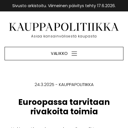
Sivusto arkistoitu. Viimeinen päivitys tehty 17.6.2026.
Siirry
sisältöön
Etusivu
Asiaa kansainvälisestä kaupasta
VALIKKO
24.3.2025
KAUPPAPOLITIIKKA
Euroopassa tarvitaan
rivakoita toimia