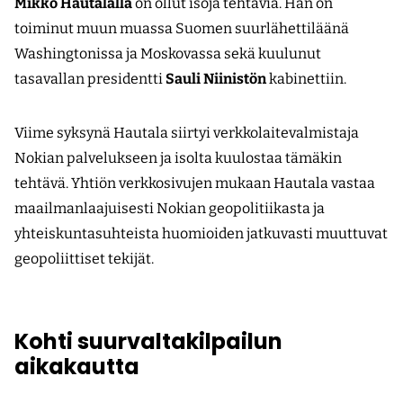
Mikko Hautalalla
on ollut isoja tehtäviä. Hän on
toiminut muun muassa Suomen suurlähettiläänä
Washingtonissa ja Moskovassa sekä kuulunut
tasavallan presidentti
Sauli Niinistön
kabinettiin.
Viime syksynä Hautala siirtyi verkkolaitevalmistaja
Nokian palvelukseen ja isolta kuulostaa tämäkin
tehtävä. Yhtiön verkkosivujen mukaan Hautala vastaa
maailmanlaajuisesti Nokian geopolitiikasta ja
yhteiskuntasuhteista huomioiden jatkuvasti muuttuvat
geopoliittiset tekijät.
Kohti suurvaltakilpailun
aikakautta