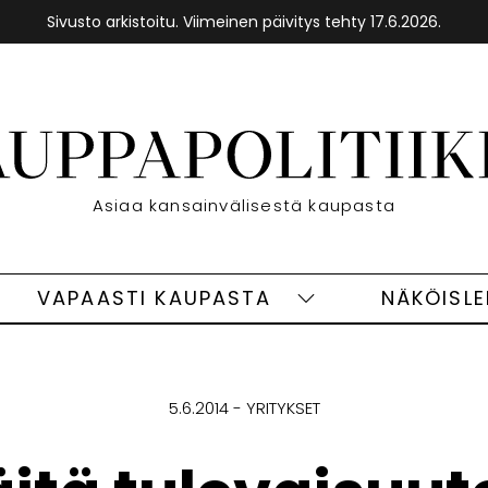
Sivusto arkistoitu. Viimeinen päivitys tehty 17.6.2026.
Etusivu
Asiaa kansainvälisestä kaupasta
VAPAASTI KAUPASTA
NÄKÖISL
eet
Vapaasti
ivut
kaupasta
alasivut
5.6.2014
YRITYKSET