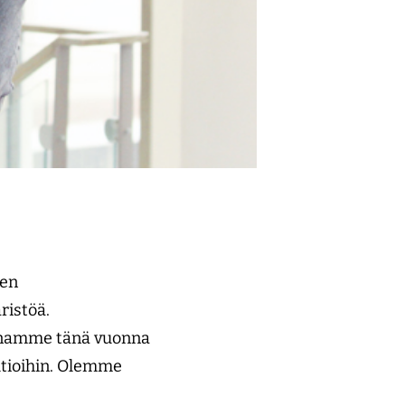
den
ristöä.
jennamme tänä vuonna
ltioihin. Olemme