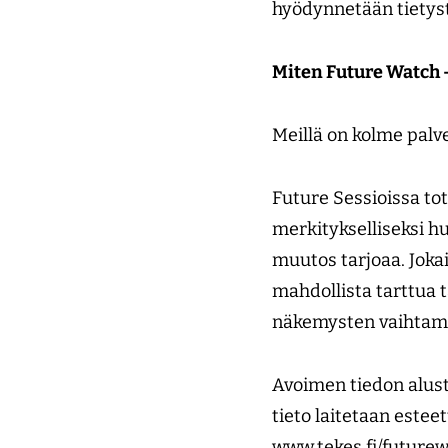
hyödynnetään tietyst
Miten Future Watch -p
Meillä on kolme palve
Future Sessioissa to
merkitykselliseksi 
muutos tarjoaa. Jokai
mahdollista tarttua t
näkemysten vaihtami
Avoimen tiedon alus
tieto laitetaan estee
www.tekes.fi/futurew