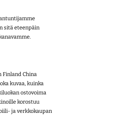
siantuntijamme
 sitä eteenpäin
elukanavamme.
m Finland China
joka kuvaa, kuinka
eskiluokan ostovoima
inoille korostuu
iili- ja verkkokaupan