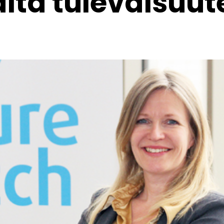
äitä tulevaisuut