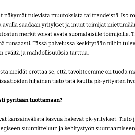
 näkymät tulevista muutoksista tai trendeistä. Iso ro
a avulla saadaan yritykset ja muut toimijat miettimää
osten merkit voivat avata suomalaisille toimijoille. 
nä runsaasti. Tässä palvelussa keskitytään niihin tule
on eväitä ja mahdollisuuksia tarttua.
oista meidät erottaa se, että tavoitteemme on tuoda m
saatioiden hiljainen tieto tätä kautta pk-yritysten h
esti pyritään tuottamaan?
 kansainvälistä kasvua hakevat pk-yritykset. Tieto 
ategiseen suunnitteluun ja kehitystyön suuntaamiseen