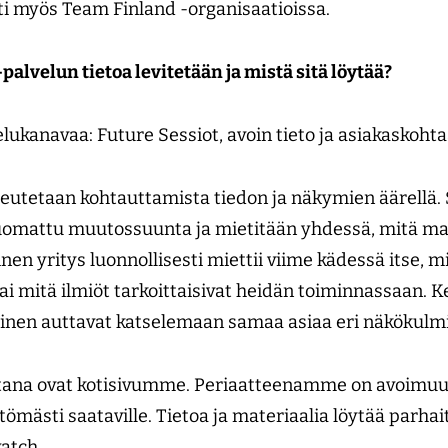
i myös Team Finland -organisaatioissa.
alvelun tietoa levitetään ja mistä sitä löytää?
lukanavaa: Future Sessiot, avoin tieto ja asiakaskoht
teutetaan kohtauttamista tiedon ja näkymien äärellä. 
huomattu muutossuunta ja mietitään yhdessä, mitä ma
nen yritys luonnollisesti miettii viime kädessä itse, 
ai mitä ilmiöt tarkoittaisivat heidän toiminnassaan. K
nen auttavat katselemaan samaa asiaa eri näkökulm
tana ovat kotisivumme. Periaatteenamme on avoimuus:
ttömästi saataville. Tietoa ja materiaalia löytää parha
atch.