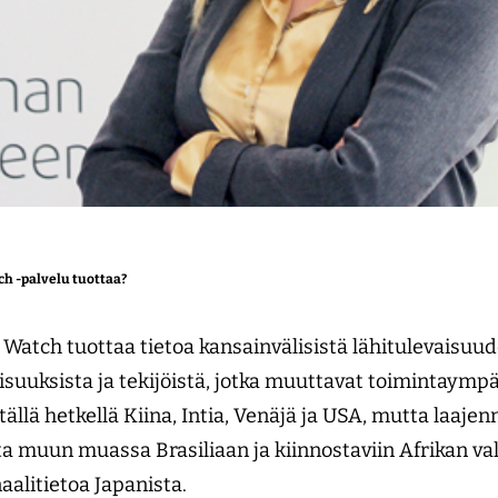
ch -palvelu tuottaa?
Watch tuottaa tietoa kansainvälisistä lähitulevaisuu
isuuksista ja tekijöistä, jotka muuttavat toimintaympä
ällä hetkellä Kiina, Intia, Venäjä ja USA, mutta laa
 muun muassa Brasiliaan ja kiinnostaviin Afrikan va
aalitietoa Japanista.