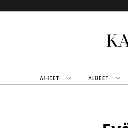
Siirry
sisältöön
AIHEET
ALUEET
Aiheet
Alu
alasivut
alas