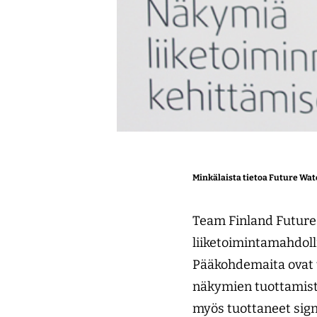
Minkälaista tietoa Future Wat
Team Finland Future 
liiketoimintamahdoll
Pääkohdemaita ovat t
näkymien tuottamista
myös tuottaneet sign