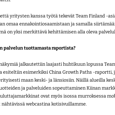
että yritysten kanssa työtä tekevät Team Finland -a
an omaa ennakointiosaamistaan ja samalla siirtämään
Tämä on yksi merkittävä kehittämisen alla oleva palv
n palvelun tuottamasta raportista?
näkymiä jalkautettiin laajasti huhtikuun lopussa Tea
 esiteltiin esimerkiksi China Growth Paths -raportti, 
erityisesti maan keski- ja länsiosiin. Näillä alueilla k
Tuotteiden ja palveluiden sopeuttaminen Kiinan markk
kuluttajamarkkinat ovat myös isossa murroksessa mob
t nähtävissä webcastina kotisivuillamme.