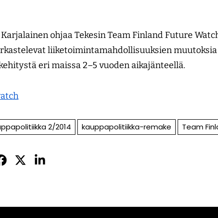
i Karjalainen ohjaa Tekesin Team Finland Future Watch
arkastelevat liiketoimintamahdollisuuksien muutoksia 
ehitystä eri maissa 2–5 vuoden aikajänteellä.
watch
ppapolitiikka 2/2014
kauppapolitiikka-remake
Team Fin
Jaa
Jaa
Jaa
sApissa
acebookissa
Twitterissä
LinkedInissä