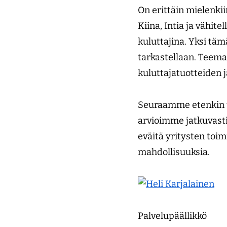
On erittäin mielenkii
Kiina, Intia ja vähit
kuluttajina. Yksi tä
tarkastellaan. Teema
kuluttajatuotteiden 
Seuraamme etenkin ta
arvioimme jatkuvasti
eväitä yritysten toi
mahdollisuuksia.
Palvelupäällikkö