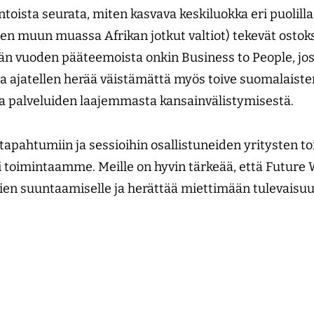
ntoista seurata, miten kasvava keskiluokka eri puolill
ellen muun muassa Afrikan jotkut valtiot) tekevät ostok
män vuoden pääteemoista onkin Business to People, jos
a ajatellen herää väistämättä myös toive suomalaiste
ja palveluiden laajemmasta kansainvälistymisestä.
pahtumiin ja sessioihin osallistuneiden yritysten to
 toimintaamme. Meille on hyvin tärkeää, että Future 
mien suuntaamiselle ja herättää miettimään tulevaisu