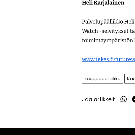
Heli Karjalainen
Palvelupäällikkö Hel
Watch -selvitykset t
toimintaympäristön k
www.tekes.fi/future
kauppapolitiikka
Kau
Jaa artikkeli:
Jaa
What
F