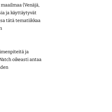
a maailmaa (Venäjä,
sia ja käyttäytyvät
sa tätä tematiikkaa
n
imenpiteitä ja
Watch oikeasti antaa
uden