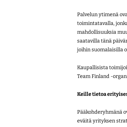
Palvelun ytimenä ovat
toimintatavalla, jonk
mahdollisuuksia muut
saatavilla tänä päivä
joihin suomalaisilla 
Kaupallisista toimij
Team Finland -organi
Keille tietoa erityis
Pääkohderyhmänä ovat
eväitä yrityksen str