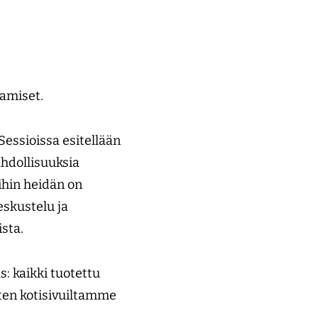
aamiset.
Sessioissa esitellään
hdollisuuksia
mihin heidän on
eskustelu ja
ista.
 kaikki tuotettu
iten kotisivuiltamme