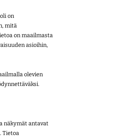
oli on
n, mitä
Tietoa on maailmasta
vaisuuden asioihin,
aailmalla olevien
yödynnettäväksi.
ja näkymät antavat
. Tietoa