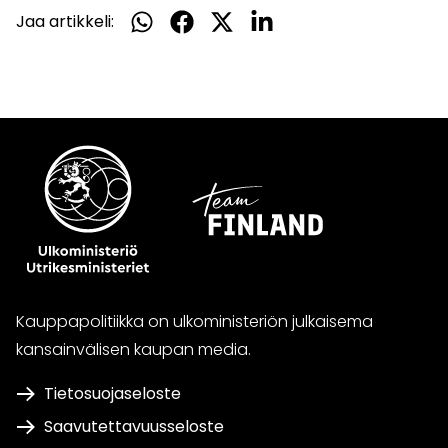
Jaa artikkeli:
Jaa
Jaa
Jaa
Jaa
WhatsApissa
Facebookissa
Twitterissä
LinkedInissä
Kauppapolitiikka on ulkoministeriön julkaisema
kansainvälisen kaupan media.
Tietosuojaseloste
Saavutettavuusseloste