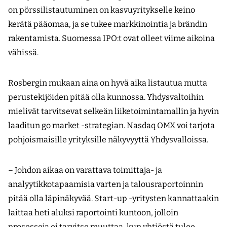
on pörssilistautuminen on kasvuyritykselle keino
kerätä pääomaa, ja se tukee markkinointia ja brändin
rakentamista. Suomessa IPO:t ovat olleet viime aikoina
vähissä.
Rosbergin mukaan aina on hyvä aika listautua mutta
perustekijöiden pitää olla kunnossa. Yhdysvaltoihin
mielivät tarvitsevat selkeän liiketoimintamallin ja hyvin
laaditun go market -strategian. Nasdaq OMX voi tarjota
pohjoismaisille yrityksille näkyvyyttä Yhdysvalloissa.
– Johdon aikaa on varattava toimittaja- ja
analyytikkotapaamisia varten ja talousraportoinnin
pitää olla läpinäkyvää. Start-up -yritysten kannattaakin
laittaa heti aluksi raportointi kuntoon, jolloin
prosesseja ei tarvitse muuttaa, kun yhtiöstä tulee