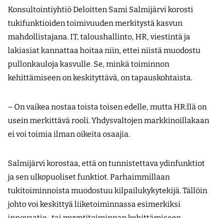
Konsultointiyhtiö Deloitten Sami Salmijärvi korosti
tukifunktioiden toimivuuden merkitystä kasvun
mahdollistajana. IT, taloushallinto, HR, viestintä ja
lakiasiat kannattaa hoitaa niin, ettei niistä muodostu
pullonkauloja kasvulle. Se, minkä toiminnon
kehittämiseen on keskityttävä, on tapauskohtaista.
– On vaikea nostaa toista toisen edelle, mutta HR:llä on
usein merkittävä rooli. Yhdysvaltojen markkinoillakaan
ei voi toimia ilman oikeita osaajia.
Salmijärvi korostaa, että on tunnistettava ydinfunktiot
ja sen ulkopuoliset funktiot. Parhaimmillaan
tukitoiminnoista muodostuu kilpailukykytekijä. Tällöin
johto voi keskittyä liiketoiminnassa esimerkiksi
innovaatio- tai myyntitoiminnan kehittämiseen.