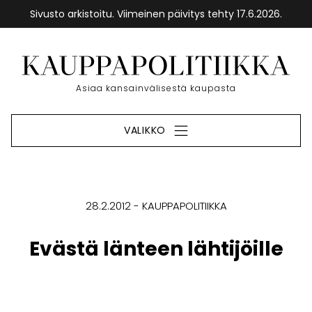
Sivusto arkistoitu. Viimeinen päivitys tehty 17.6.2026.
Siirry
sisältöön
Etusivu
Asiaa kansainvälisestä kaupasta
VALIKKO
28.2.2012
KAUPPAPOLITIIKKA
Evästä länteen lähtijöille