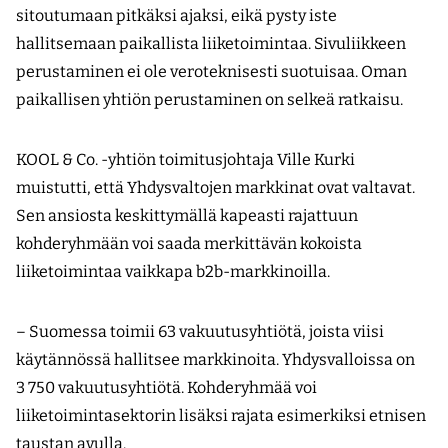
sitoutumaan pitkäksi ajaksi, eikä pysty iste
hallitsemaan paikallista liiketoimintaa. Sivuliikkeen
perustaminen ei ole veroteknisesti suotuisaa. Oman
paikallisen yhtiön perustaminen on selkeä ratkaisu.
KOOL & Co. -yhtiön toimitusjohtaja Ville Kurki
muistutti, että Yhdysvaltojen markkinat ovat valtavat.
Sen ansiosta keskittymällä kapeasti rajattuun
kohderyhmään voi saada merkittävän kokoista
liiketoimintaa vaikkapa b2b-markkinoilla.
– Suomessa toimii 63 vakuutusyhtiötä, joista viisi
käytännössä hallitsee markkinoita. Yhdysvalloissa on
3 750 vakuutusyhtiötä. Kohderyhmää voi
liiketoimintasektorin lisäksi rajata esimerkiksi etnisen
taustan avulla.