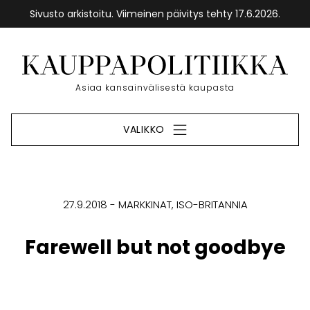
Sivusto arkistoitu. Viimeinen päivitys tehty 17.6.2026.
Siirry
sisältöön
Etusivu
Asiaa kansainvälisestä kaupasta
VALIKKO
27.9.2018
MARKKINAT
ISO-BRITANNIA
Farewell but not goodbye