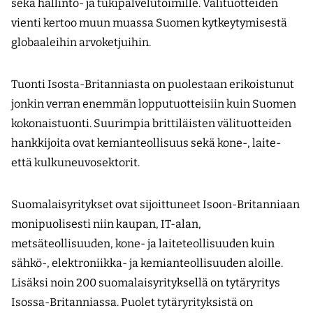
sekä hallinto- ja tukipalvelutoimille. Välituotteiden
vienti kertoo muun muassa Suomen kytkeytymisestä
globaaleihin arvoketjuihin.
Tuonti Isosta-Britanniasta on puolestaan erikoistunut
jonkin verran enemmän lopputuotteisiin kuin Suomen
kokonaistuonti. Suurimpia brittiläisten välituotteiden
hankkijoita ovat kemianteollisuus sekä kone-, laite-
että kulkuneuvosektorit.
Suomalaisyritykset ovat sijoittuneet Isoon-Britanniaan
monipuolisesti niin kaupan, IT-alan,
metsäteollisuuden, kone- ja laiteteollisuuden kuin
sähkö-, elektroniikka- ja kemianteollisuuden aloille.
Lisäksi noin 200 suomalaisyrityksellä on tytäryritys
Isossa-Britanniassa. Puolet tytäryrityksistä on