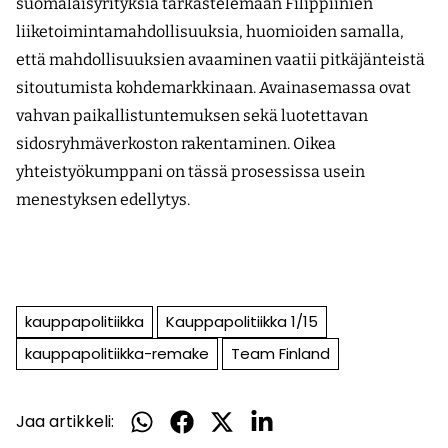
suomalaisyrityksiä tarkastelemaan Filippiinien
liiketoimintamahdollisuuksia, huomioiden samalla,
että mahdollisuuksien avaaminen vaatii pitkäjänteistä
sitoutumista kohdemarkkinaan. Avainasemassa ovat
vahvan paikallistuntemuksen sekä luotettavan
sidosryhmäverkoston rakentaminen. Oikea
yhteistyökumppani on tässä prosessissa usein
menestyksen edellytys.
kauppapolitiikka
Kauppapolitiikka 1/15
kauppapolitiikka-remake
Team Finland
Jaa artikkeli:
Jaa
Jaa
Jaa
Jaa