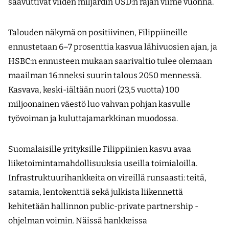
saavuttivat viiden miljardin USD:n rajan viime vuonna.
Talouden näkymä on positiivinen, Filippiineille
ennustetaan 6–7 prosenttia kasvua lähivuosien ajan, ja
HSBC:n ennusteen mukaan saarivaltio tulee olemaan
maailman 16:nneksi suurin talous 2050 mennessä.
Kasvava, keski-iältään nuori (23,5 vuotta) 100
miljoonainen väestö luo vahvan pohjan kasvulle
työvoiman ja kuluttajamarkkinan muodossa.
Suomalaisille yrityksille Filippiinien kasvu avaa
liiketoimintamahdollisuuksia useilla toimialoilla.
Infrastruktuurihankkeita on vireillä runsaasti: teitä,
satamia, lentokenttiä sekä julkista liikennettä
kehitetään hallinnon public-private partnership -
ohjelman voimin. Näissä hankkeissa