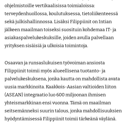
ohjelmistoille vertikaalisissa toimialoissa:
terveydenhuollossa, koulutuksessa, tietoliikenteessä
sekä julkishallinnossa. Lisäksi Filippiinit on Intian
jälkeen maailman toiseksi suosituin kohdemaa IT- ja
asiakaspalvelukeskuksille, joiden avulla palvellaan
yrityksen sisäisiä ja ulkoisia toimintoja.
Osaavan ja runsaslukuisen työvoiman ansiosta
Filippiinit toimii myös alueellisena tuotanto- ja
palvelukeskuksena, jonka kautta on mahdollista avata
uusia markkinoita. Kaakkois-Aasian valtioiden liiton
(ASEAN) integraatio luo 600 miljoonan ihmisen
yhteismarkkinan ensi vuonna. Tämä on maailman
seitsemänneksi suurin talous, jonka mahdollisuuksien
hyödyntämisessä Filippiinit toimii tärkeänä väylänä.