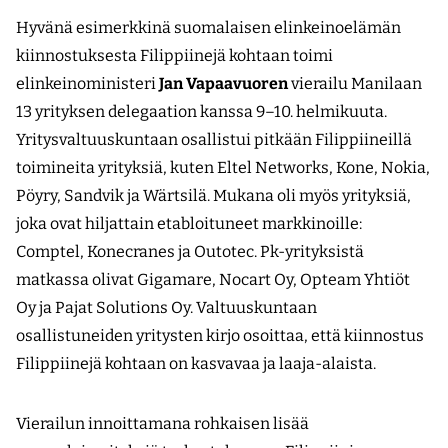
Hyvänä esimerkkinä suomalaisen elinkeinoelämän
kiinnostuksesta Filippiinejä kohtaan toimi
elinkeinoministeri
Jan Vapaavuoren
vierailu Manilaan
13 yrityksen delegaation kanssa 9–10. helmikuuta.
Yritysvaltuuskuntaan osallistui pitkään Filippiineillä
toimineita yrityksiä, kuten Eltel Networks, Kone, Nokia,
Pöyry, Sandvik ja Wärtsilä. Mukana oli myös yrityksiä,
joka ovat hiljattain etabloituneet markkinoille:
Comptel, Konecranes ja Outotec. Pk-yrityksistä
matkassa olivat Gigamare, Nocart Oy, Opteam Yhtiöt
Oy ja Pajat Solutions Oy. Valtuuskuntaan
osallistuneiden yritysten kirjo osoittaa, että kiinnostus
Filippiinejä kohtaan on kasvavaa ja laaja-alaista.
Vierailun innoittamana rohkaisen lisää