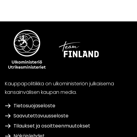
WhatsApissa
Facebookissa
Twitterissä
LinkedInissä
Kauppapolitiikka on ulkoministeriön julkaisema
kansainvälisen kaupan media.
Tietosuojaseloste
Saavutettavuusseloste
Tilaukset ja osoitteenmuutokset
Näköislehdet