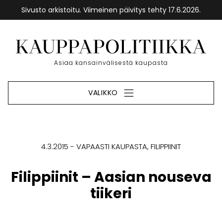
Sivusto arkistoitu. Viimeinen päivitys tehty 17.6.2026.
Siirry
sisältöön
Etusivu
Asiaa kansainvälisestä kaupasta
VALIKKO
4.3.2015
VAPAASTI KAUPASTA
FILIPPIINIT
Filippiinit – Aasian nouseva
tiikeri