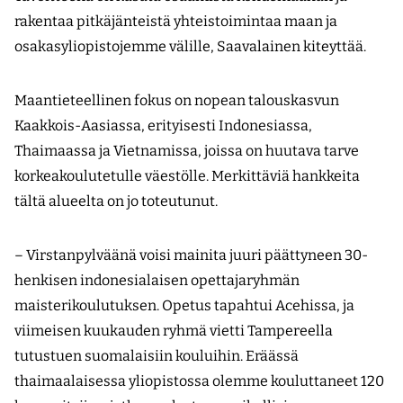
rakentaa pitkäjänteistä yhteistoimintaa maan ja
osakasyliopistojemme välille, Saavalainen kiteyttää.
Maantieteellinen fokus on nopean talouskasvun
Kaakkois-Aasiassa, erityisesti Indonesiassa,
Thaimaassa ja Vietnamissa, joissa on huutava tarve
korkeakoulutetulle väestölle. Merkittäviä hankkeita
tältä alueelta on jo toteutunut.
– Virstanpylväänä voisi mainita juuri päättyneen 30-
henkisen indonesialaisen opettajaryhmän
maisterikoulutuksen. Opetus tapahtui Acehissa, ja
viimeisen kuukauden ryhmä vietti Tampereella
tutustuen suomalaisiin kouluihin. Eräässä
thaimaalaisessa yliopistossa olemme kouluttaneet 120