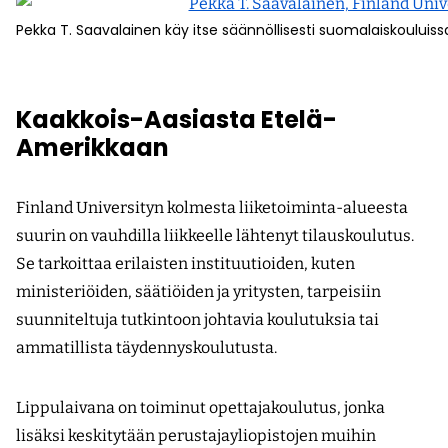
Pekka T. Saavalainen käy itse säännöllisesti suomalaiskoului
Kaakkois-Aasiasta Etelä-
Amerikkaan
Finland Universityn kolmesta liiketoiminta-alueesta
suurin on vauhdilla liikkeelle lähtenyt tilauskoulutus.
Se tarkoittaa erilaisten instituutioiden, kuten
ministeriöiden, säätiöiden ja yritysten, tarpeisiin
suunniteltuja tutkintoon johtavia koulutuksia tai
ammatillista täydennyskoulutusta.
Lippulaivana on toiminut opettajakoulutus, jonka
lisäksi keskitytään perustajayliopistojen muihin