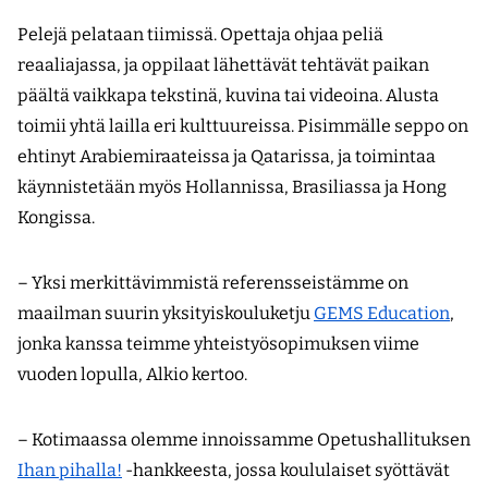
Pelejä pelataan tiimissä. Opettaja ohjaa peliä
reaaliajassa, ja oppilaat lähettävät tehtävät paikan
päältä vaikkapa tekstinä, kuvina tai videoina. Alusta
toimii yhtä lailla eri kulttuureissa. Pisimmälle seppo on
ehtinyt Arabiemiraateissa ja Qatarissa, ja toimintaa
käynnistetään myös Hollannissa, Brasiliassa ja Hong
Kongissa.
– Yksi merkittävimmistä referensseistämme on
maailman suurin yksityiskouluketju
GEMS Education
,
jonka kanssa teimme yhteistyösopimuksen viime
vuoden lopulla, Alkio kertoo.
– Kotimaassa olemme innoissamme Opetushallituksen
Ihan pihalla!
-hankkeesta, jossa koululaiset syöttävät