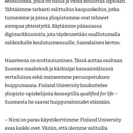
keskiluokka, joilla on halua ja varaa kouluttaa lapsiaan.
Tähtäämme tarkasti valittuihin kaupunkeihin, jotka
tunnemme ja joissa yliopistomme ovat tehneet
aiempaa yhteistyötä. Käytämme pääasiassa
digimarkkinointia, jota täydennetään osallistumalla
valikoiduille koulutusmessuille, Saavalainen kertoo.
Haasteena on erottautuminen. Tässä auttaa osaltaan
Suomen maabrändi ja kärkisijat kansainvälisissä
vertailuissa sekä maineemme perusopetuksen
huippumaana. Finland University houkuttelee
yliopisto-opiskelijoita konseptilla
qualified for life
–
Suomesta he saavat huippuvalmiudet elämään.
– Nimi on paras käyntikorttimme: Finland University
avaa kaikki ovet. Väitän, että olemme valituilla