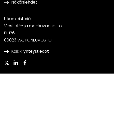
Näköislehdet
Ulkoministeriö
Viestintä- ja maakuvaosasto
PL 176
00023 VALTIONEUVOSTO
Kaikki yhteystiedot
Twitter
LinkedIn
Facebook