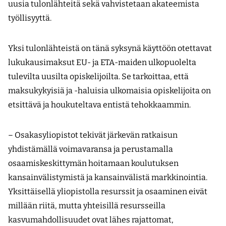
uusia tulonlähteitä sekä vahvistetaan akateemista
työllisyyttä.
Yksi tulonlähteistä on tänä syksynä käyttöön otettavat
lukukausimaksut EU- ja ETA-maiden ulkopuolelta
tulevilta uusilta opiskelijoilta. Se tarkoittaa, että
maksukykyisiä ja -haluisia ulkomaisia opiskelijoita on
etsittävä ja houkuteltava entistä tehokkaammin.
– Osakasyliopistot tekivät järkevän ratkaisun
yhdistämällä voimavaransa ja perustamalla
osaamiskeskittymän hoitamaan koulutuksen
kansainvälistymistä ja kansainvälistä markkinointia.
Yksittäisellä yliopistolla resurssit ja osaaminen eivät
millään riitä, mutta yhteisillä resursseilla
kasvumahdollisuudet ovat lähes rajattomat,