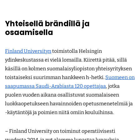
Yhteisellä brändillä ja
osaamisella
Finland Universityn
toimistolla Helsingin
ydinkeskustassa ei vielä lomailla. Kiirettä pitää, sillä
käsillä on kolmen suomalaisyliopiston yhteisyrityksen
toistaiseksi suurimman hankkeen h-hetki.
Suomeen on
saapumassa Saudi-Arabiasta 120 opettajaa
, jotka
puolen vuoden aikana osallistuvat suomalaiseen
luokkaopetukseen havainnoiden opetusmenetelmiä ja
-käytäntöjä ja poimien niitä omiin kouluihinsa.
– Finland University on toiminut operatiivisesti
vuodesta 2014, ja nyt alamme lunastaa lupauksia,