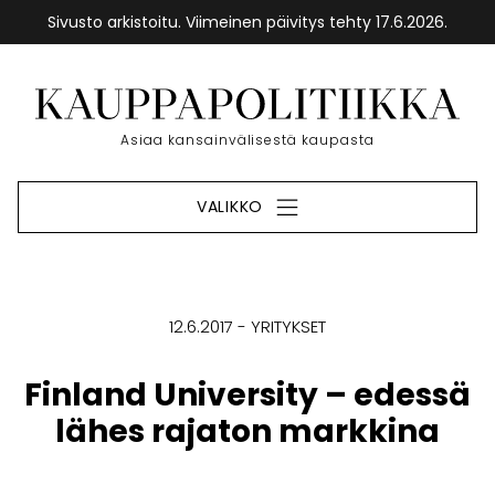
Sivusto arkistoitu. Viimeinen päivitys tehty 17.6.2026.
Siirry
sisältöön
Etusivu
Asiaa kansainvälisestä kaupasta
VALIKKO
12.6.2017
YRITYKSET
Finland University – edessä
lähes rajaton markkina