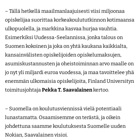
– Tällä hetkellä maailmanlaajuisesti viisi miljoonaa
opiskelijaa suorittaa korkeakoulututkinnon kotimaansa
ulkopuolella, ja markkina kasvaa hurjaa vauhtia.
Esimerkiksi Uudessa-Seelannissa, jonka talous on
Suomen kokoinen ja joka on yhtä kaukana kaikkialta,
kansainvälisten opiskelijoiden opiskelumaksujen,
asumiskustannusten ja oheistoiminnan arvo maalle on
jo nyt yli miljardi euroa vuodessa, ja maa tavoittelee yhä
enemmän ulkomaisia opiskelijoita, Finland Universityn
toimitusjohtaja
Pekka T. Saavalainen
kertoo.
– Suomella on koulutusviennissä vielä potentiaali
lunastamatta. Osaamisemme on terästä, ja oikein
johdettuna saamme koulutuksesta Suomelle uuden
Nokian, Saavalainen visioi.