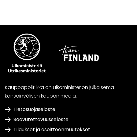
WhatsApissa
Facebookissa
Twitterissä
LinkedInissä
Kauppapolitiikka on ulkoministeriön julkaisema
kansainvälisen kaupan media.
Tietosuojaseloste
Saavutettavuusseloste
Tilaukset ja osoitteenmuutokset