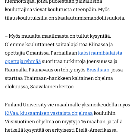
luennoitsijaa, jotka puolestaan paikallisina
kouluttajina vievät koulutusta eteenpäin. Myös
tilauskoulutuksilla on skaa­lautumismahdollisuuksia.
– Myös muualta maailmasta on tullut kysyntää.
Olemme kouluttaneet sairaalajohtoa Kiinassa ja
opettajia Omanissa. Parhaillaan
kaksi namibialaista
opettajaryhmää
suorittaa tutkintoja Joensuussa ja
Raumalla. Päänavaus on tehty myös
Brasiliaan
, jossa
starttaa Thaimaan-hankkeen kaltainen ohjelma
elokuussa, Saavalainen kertoo.
Finland University vie maailmalle yksinoikeudella myös
KiVaa, kiusaamisen vastaista ohjelmaa
kouluihin.
Viisivuotinen ohjelma on myyty jo 16 maahan, ja tällä
hetkellä kysyntää on erityisesti Etelä-Amerikassa.