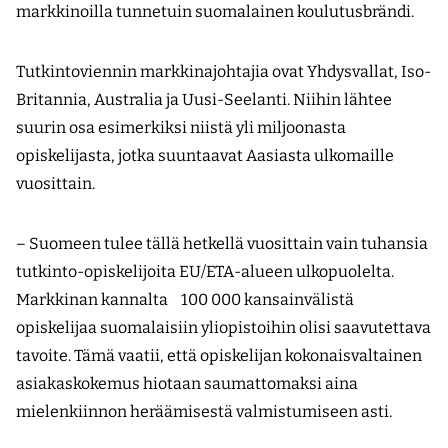
markkinoilla tunnetuin suomalainen koulutusbrändi.
Tutkintoviennin markkinajohtajia ovat Yhdysvallat, Iso-
Britannia, Australia ja Uusi-Seelanti. Niihin lähtee
suurin osa esimerkiksi niistä yli miljoonasta
opiskelijasta, jotka suuntaavat Aasiasta ulkomaille
vuosittain.
– Suomeen tulee tällä hetkellä vuosittain vain tuhansia
tutkinto-opiskelijoita EU/ETA-alueen ulkopuolelta.
Markkinan kannalta 100 000­­ kansainvälistä
opiskelijaa suomalaisiin yliopistoihin olisi saavutettava
tavoite. Tämä vaatii, että opiskelijan kokonaisvaltainen
asiakaskokemus hiotaan saumattomaksi aina
mielenkiinnon heräämisestä valmistumiseen asti.