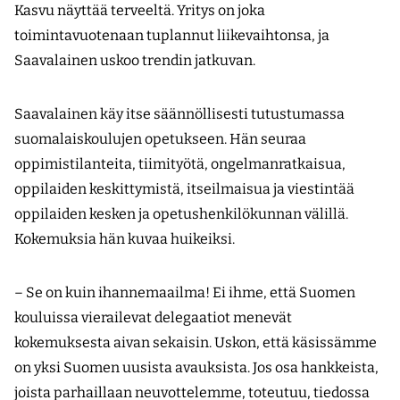
Kasvu näyttää terveeltä. Yritys on joka
toimintavuotenaan tuplannut liikevaihtonsa, ja
Saavalainen uskoo trendin jatkuvan.
Saavalainen käy itse säännöllisesti tutustumassa
suomalaiskoulujen opetukseen. Hän seuraa
oppimistilanteita, tiimityötä, ongelmanratkaisua,
oppilaiden keskittymistä, itseilmaisua ja viestintää
oppilaiden kesken ja opetushenkilökunnan välillä.
Kokemuksia hän kuvaa huikeiksi.
– Se on kuin ihannemaailma! Ei ihme, että Suomen
kouluissa vierailevat delegaatiot menevät
kokemuksesta aivan sekaisin. Uskon, että käsissämme
on yksi Suomen uusista avauk­sista. Jos osa hankkeista,
joista parhaillaan neuvottelemme, toteutuu, tiedossa