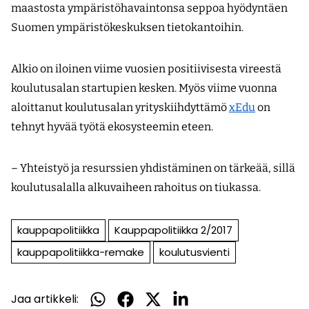
maastosta ympäristöhavaintonsa seppoa hyödyntäen
Suomen ympäristökeskuksen tietokantoihin.
Alkio on iloinen viime vuosien positiivisesta vireestä
koulutusalan startupien kesken. Myös viime vuonna
aloittanut koulutusalan yrityskiihdyttämö
xEdu
on
tehnyt hyvää työtä ekosysteemin eteen.
– Yhteistyö ja resurssien yhdistäminen on tärkeää, sillä
koulutusalalla alkuvaiheen rahoitus on tiukassa.
kauppapolitiikka
Kauppapolitiikka 2/2017
kauppapolitiikka-remake
koulutusvienti
Jaa artikkeli:
Jaa
Jaa
Jaa
Jaa