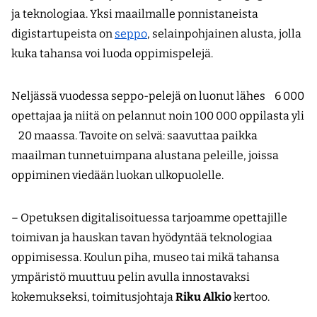
ja teknologiaa. Yksi maailmalle ponnistaneista
digistart­upeista on
seppo
, selainpohjainen alusta, jolla
kuka tahansa voi luoda oppimispelejä.
Neljässä vuodessa seppo-pelejä on luonut lähes ­­ 6 000
opettajaa ja niitä on pelannut noin 100 000 oppilasta yli
20 maassa. Tavoite on selvä: saavuttaa paikka
maailman tunnetuimpana alustana peleille, joissa
oppiminen viedään luokan ulkopuolelle.
– Opetuksen digitalisoituessa tarjoamme opettajille
toimivan ja hauskan tavan hyödyntää teknologiaa
oppimisessa. Koulun piha, museo tai mikä tahansa
ympäristö muuttuu pelin avulla innostavaksi
kokemukseksi, toimitusjohtaja
Riku Alkio
kertoo.