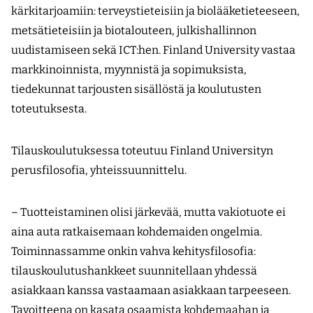
kärkitarjoamiin: terveystieteisiin ja biolääketieteeseen,
metsätieteisiin ja biotalouteen, julkishallinnon
uudistamiseen sekä ICT:hen. Finland University vastaa
markkinoinnista, myynnistä ja sopimuksista,
tiedekunnat tarjousten sisällöstä ja koulutusten
toteutuksesta.
Tilauskoulutuksessa toteutuu Finland Universityn
perusfilosofia, yhteissuunnittelu.
– Tuotteistaminen olisi järkevää, mutta vakiotuote ei
aina auta ratkaisemaan kohdemaiden ongelmia.
Toiminnassamme onkin vahva kehitysfilosofia:
tilauskoulutushankkeet suunnitellaan yhdessä
asiakkaan kanssa vastaamaan asiakkaan tarpeeseen.
Tavoitteena on kasata osaamista kohdemaahan ja