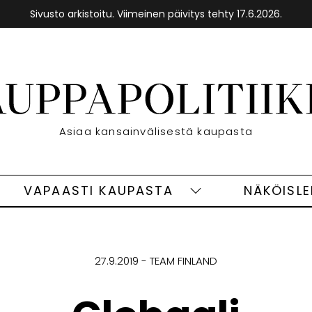
Sivusto arkistoitu. Viimeinen päivitys tehty 17.6.2026.
Etusivu
Asiaa kansainvälisestä kaupasta
VAPAASTI KAUPASTA
NÄKÖISL
eet
Vapaasti
ivut
kaupasta
alasivut
27.9.2019
TEAM FINLAND