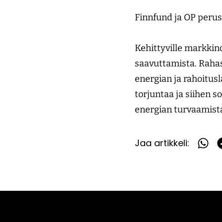
Finnfund ja OP peru
Kehittyville markkino
saavuttamista. Rahas
energian ja rahoitusl
torjuntaa ja siihen 
energian turvaamista
Jaa artikkeli:
Jaa
What
F