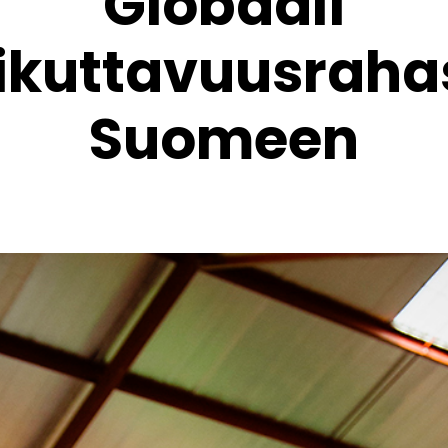
Globaali
ikuttavuusraha
Suomeen