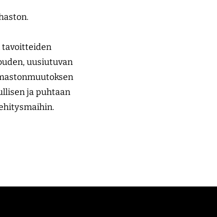
haston.
 tavoitteiden
louden, uusiutuvan
a ilmastonmuutoksen
ullisen ja puhtaan
ehitysmaihin.