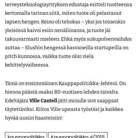
terveysteknologiayrityksen edustaja esitteli tuotteensa
kertomalla tarinan siitä, miten tuote oli pelastanut
lapsen hengen. Keino oli tehokas – yksi jos toinenkin
yleisössä kaivoi esiin nenäliinansa, ja tuote jäi
takuuvarmasti mieleen. Ehkä myös sukupolvenvaihdos
auttaa – Slushin hengessä kasvaneilla startupeilla on
pitch kunnossa, vaikka tuote olisi vielä
kehittelyvaiheessa.
Tämä on ensimmäinen Kauppapolitiikka-lehteni. On
hienoa päästä osaksi 80-vuotisen lehden taivalta.
Edeltäjäni
Ville Cantell
jätti minulle isot saappaat
täytettäviksi. Kiitos Ville upeasta työstäsi ja kaikkea
hyvää uusiin haasteisiin!
kauppapolitiikka
Kauppapolitiikka 4/2015