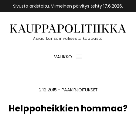
Sivusto arkistoitu. Viimeinen päivitys tehty 17.6.2026.
Siirry
sisältöön
Etusivu
Asiaa kansainvälisestä kaupasta
VALIKKO
2.12.2015
PÄÄKIRJOITUKSET
Helppoheikkien hommaa?