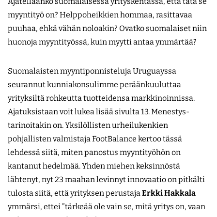
Ajatellaanko suomalaisessa yrityskentässä, että tätä se
myyntityö on? Helppoheikkien hommaa, rasittavaa
puuhaa, ehkä vähän noloakin? Ovatko suomalaiset niin
huonoja myyntityössä, kuin myytti antaa ymmärtää?
Suomalaisten myyntiponnisteluja Uruguayssa
seurannut kunniakonsulimme peräänkuuluttaa
yrityksiltä rohkeutta tuotteidensa markkinoinnissa.
Ajatuksistaan voit lukea lisää sivulta 13. Menestys­
tarinoitakin on. Yksilöllisten urheilukenkien
pohjallisten valmistaja FootBalance kertoo tässä
lehdessä siitä, miten panostus myyntityöhön on
kantanut hedelmää. Yhden miehen keksinnöstä
lähtenyt, nyt 23 maahan levinnyt innovaatio on pitkälti
tulosta siitä, että yrityksen perustaja
Erkki Hakkala
ymmärsi, ettei ”tärkeää ole vain se, mitä yritys on, vaan