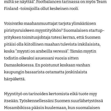
miltä se näyttää”. Footbalancen tarinassa on myös Team
Finland -toimijoilla ollut keskeinen rooli.
Voisivatko maahanmuuttajat tarjota ylimääräisen
piristysruiskeen myyntityöhön? Suomalaisen startup-
yrityksen toimitusjohtaja totesi kerran, että Suomen
pitäisi olla kiitollinen maahan tulevista irakilaisista,
koska ”myynti on arabeilla veressä”. Tämän myytin
todistin oikeaksi asuessani vuosia sitten
Damaskoksessa. En poistunut koskaan vanhan
kaupungin basaarista ostamatta jonkinlaista
härpäkettä.
Myyntityö on tarinoiden kertomista eikä tuote myy
itseään. Työskennellessäni Suomen suurlähetystössä
Mosambikissa pääsin kuulemaan, kun suomalaisen