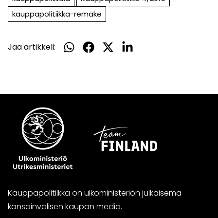
kauppapolitiikka-remake
Jaa artikkeli:
Jaa
Jaa
Jaa
Jaa
WhatsApissa
Facebookissa
Twitterissä
LinkedInissä
Kauppapolitiikka on ulkoministeriön julkaisema
kansainvälisen kaupan media.