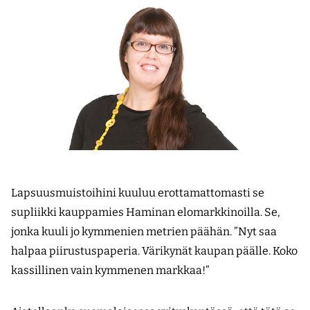
Lapsuusmuistoihini kuuluu erottamattomasti se
supliikki kauppamies Haminan elomarkkinoilla. Se,
jonka kuuli jo kymmenien metrien päähän. ”Nyt saa
halpaa piirustuspaperia. Värikynät kaupan päälle. Koko
kassillinen vain kymmenen markkaa!”