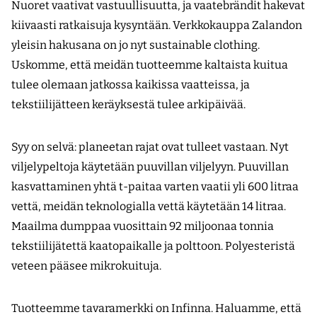
Nuoret vaativat vastuullisuutta, ja vaatebrändit hakevat
kiivaasti ratkaisuja kysyntään. Verkkokauppa Zalandon
yleisin hakusana on jo nyt sustainable clothing.
Uskomme, että meidän tuotteemme kaltaista kuitua
tulee olemaan jatkossa kaikissa vaatteissa, ja
tekstiilijätteen keräyk­sestä tulee arkipäivää.
Syy on selvä: planeetan rajat ovat tulleet vastaan. Nyt
viljelypeltoja käytetään puuvillan viljelyyn. Puuvillan
kasvattaminen yhtä t-paitaa varten vaatii yli 600 litraa
vettä, meidän teknologialla vettä käytetään 14 litraa.
Maailma dumppaa vuosittain 92 miljoonaa tonnia
tekstiilijätettä kaatopaikalle ja polttoon. Polyesteristä
veteen pääsee mikrokuituja.
Tuotteemme tavaramerkki on Infinna. Haluamme, että