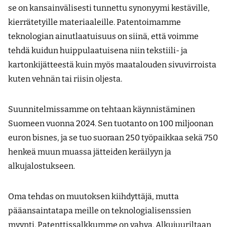
se on kansainvälisesti tunnettu synonyymi kestäville,
kierrätetyille materiaaleille. Patentoimamme
teknologian ainutlaatuisuus on siinä, että voimme
tehdä kuidun huippulaatuisena niin tekstiili- ja
kartonkijätteestä kuin myös maatalouden sivuvirroista
kuten vehnän tai riisin oljesta.
Suunnitelmissamme on tehtaan käynnistäminen
Suomeen vuonna 2024. Sen tuotanto on 100 miljoonan
euron bisnes, ja se tuo suoraan 250 työpaikkaa sekä 750
henkeä muun muassa jätteiden keräilyyn ja
alkujalostukseen.
Oma tehdas on muutoksen kiihdyttäjä, mutta
pääansaintatapa meille on teknologialisenssien
myynti. Patenttissalkkumme on vahva. Alkujuuriltaan