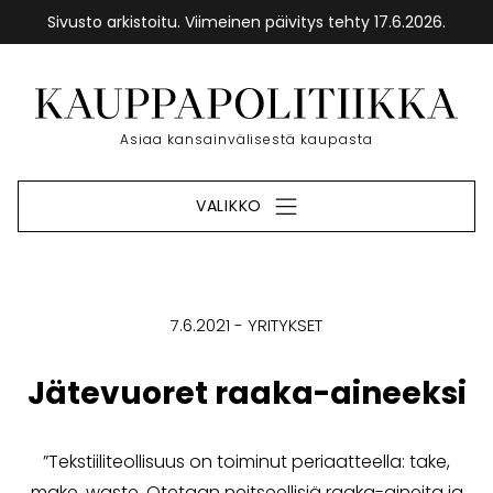
Sivusto arkistoitu. Viimeinen päivitys tehty 17.6.2026.
Siirry
sisältöön
Etusivu
Asiaa kansainvälisestä kaupasta
VALIKKO
7.6.2021
YRITYKSET
Jätevuoret raaka-aineeksi
”Tekstiiliteollisuus on toiminut periaatteella: take,
make, waste. Otetaan neitseellisiä raaka-aineita ja