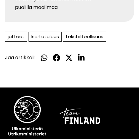
puolilla maailmaa
jätteet
kiertotalous
tekstiiliteollisuus
Jaa artikkeli:
Jaa
Jaa
Jaa
Jaa
WhatsApissa
Facebookissa
Twitterissä
LinkedInissä