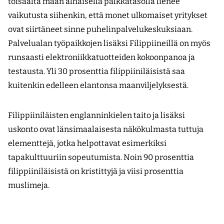
toisaalta maan alhaisella palkkatasolla lienee
vaikutusta siihenkin, että monet ulkomaiset yritykset
ovat siirtäneet sinne puhelinpalvelukeskuksiaan.
Palvelualan työpaikkojen lisäksi Filippiineillä on myös
runsaasti elektroniikkatuotteiden kokoonpanoa ja
testausta. Yli 30 prosenttia filippiiniläisistä saa
kuitenkin edelleen elantonsa maanviljelyksestä.
Filippiiniläisten englanninkielen taito ja lisäksi
uskonto ovat länsimaalaisesta näkökulmasta tuttuja
elementtejä, jotka helpottavat esimerkiksi
tapakulttuuriin sopeutumista. Noin 90 prosenttia
filippiiniläisistä on kristittyjä ja viisi prosenttia
muslimeja.