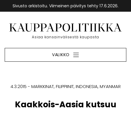
Sivusto arkistoitu. Viimeinen päivitys tehty 17.6.2026.
Siirry
sisältöön
Etusivu
Asiaa kansainvälisestä kaupasta
VALIKKO
4.3.2015
MARKKINAT
FILIPPIINIT
INDONESIA
MYANMAR
Kaakkois-Aasia kutsuu