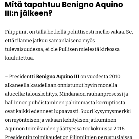
Mitä tapahtuu Benigno Aquino
III:n jälkeen?
Filippiinit on tällä hetkellä poliittisesti melko vakaa. Se,
että tilanne jatkuu samanlaisena myös
tulevaisuudessa, ei ole Pullisen mielestä kirkossa
kuulutettua.
– Presidentti
Benigno Aquino III
on vuodesta 2010
alkaneella kaudellaan onnistunut hyvin monella
alueella: talouskehitys, Mindanaon rauhanprosessi ja
hallinnon puhdistaminen pahimmasta korruptiosta
ovat kaikki edenneet lupaavasti. Suuri kysymysmerkki
on myönteisen ja vakaan kehityksen jatkuminen
Aquinon toimikauden päättyessä toukokuussa 2016.
Presidentin toimikaudet on Filippiinien perustuslaissa