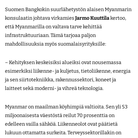
Suomen Bangkokin suurlähetystön alaisen Myanmarin
konsulaatin johtava virkamies
Jarmo Kuuttila
kertoo,
että Myanmarilla on valtava tarve kehittää
infrastruktuuriaan. Tämä tarjoaa paljon
mahdollisuuksia myös suomalaisyrityksille:
– Kehityksen keskeisiksi alueiksi ovat nousemassa
esimerkiksi liikenne- ja kuljetus, tietoliikenne, energia
ja sen siirtotekniikka, rakennussektori, koneet ja
laitteet sekä moderni- ja vihreä teknologia.
Myanmar on maailman köyhimpiä valtioita. Sen yli 53
miljoonaisesta väestöstä reilut 70 prosenttia on
edelleen vailla sähköä. Liikenneolot ovat päätietä
lukuun ottamatta surkeita. Terveyssektorillakin on