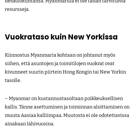
henkilökuntansa. Myanmarilla ei ole tähän tarvittavia
resursseja.
Vuokrataso kuin New Yorkissa
Kiinnostus Myanmaria kohtaan on johtanut myös
siihen, että asuntojen ja toimitilojen vuokrat ovat
kivunneet suurin piirtein Hong Kongin tai New Yorkin
tasolle.
– Myanmar on kustannustasoltaan poikkeuksellisen
kallis. Tänne asettuminen ja toiminnan aloittaminen on
muuta Aasiaa kalliimpaa. Muutosta ei ole odotettavissa
ainakaan lähivuosina.