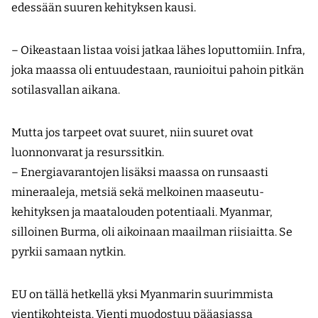
edessään suuren kehityksen kausi.
– Oikeastaan listaa voisi jatkaa lähes loputtomiin. Infra,
joka maassa oli entuudestaan, raunioitui pahoin pitkän
sotilasvallan aikana.
Mutta jos tarpeet ovat suuret, niin suuret ovat
luonnonvarat ja resurssitkin.
– Energiavarantojen lisäksi maassa on runsaasti
mineraaleja, metsiä sekä melkoinen maaseutu­
kehityksen ja maatalouden potentiaali. Myanmar,
silloinen Burma, oli aikoinaan maailman riisiaitta. Se
pyrkii samaan nytkin.
EU on tällä hetkellä yksi Myanmarin suurimmista
vientikohteista. Vienti muodostuu pääasiassa