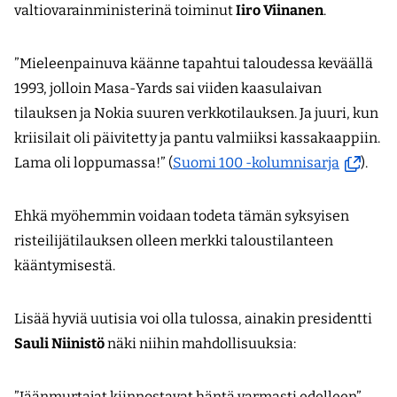
valtiovarainministerinä toiminut
Iiro Viinanen
.
”Mieleenpainuva käänne tapahtui taloudessa keväällä
1993, jolloin Masa-Yards sai viiden kaasulaivan
tilauksen ja Nokia suuren verkkotilauksen. Ja juuri, kun
kriisilait oli päivitetty ja pantu valmiiksi kassakaappiin.
(avautu
Lama oli loppumassa!” (
Suomi 100 -kolumnisarja
).
uuteen
ikkunaa
Ehkä myöhemmin voidaan todeta tämän syksyisen
siirryt
risteilijätilauksen olleen merkki taloustilanteen
toiseen
kääntymisestä.
palveluu
Lisää hyviä uutisia voi olla tulossa, ainakin presidentti
Sauli Niinistö
näki niihin mahdollisuuksia:
”Jäänmurtajat kiinnostavat häntä varmasti edelleen”,