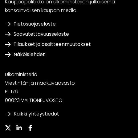
Kauppapolitiikka on ulkoministeriön julkaisema
kansainvälisen kaupan media.
Tietosuojaseloste
Saavutettavuusseloste
Tilaukset ja osoitteenmuutokset
Näköislehdet
Ulkoministeriö
Viestintä- ja maakuvaosasto
PL 176
00023 VALTIONEUVOSTO
Kaikki yhteystiedot
Twitter
LinkedIn
Facebook