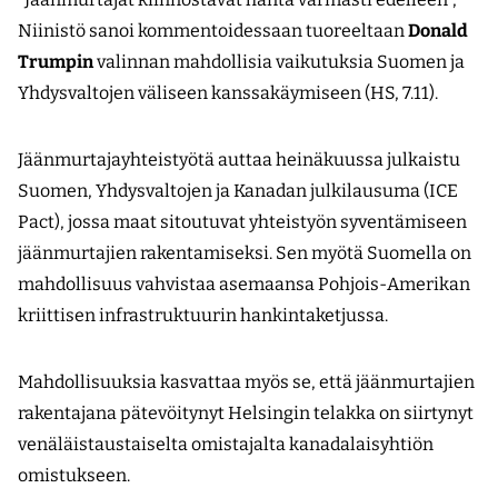
Niinistö sanoi kommentoidessaan tuoreeltaan
Donald
Trumpin
valinnan mahdollisia vaikutuksia Suomen ja
Yhdysvaltojen väliseen kanssakäymiseen (HS, 7.11).
Jäänmurtajayhteistyötä auttaa heinäkuussa julkaistu
Suomen, Yhdysvaltojen ja Kanadan julkilausuma (ICE
Pact), jossa maat sitoutuvat yhteistyön syventämiseen
jäänmurtajien rakentamiseksi. Sen myötä Suomella on
mahdollisuus vahvistaa asemaansa Pohjois-Amerikan
kriittisen infrastruktuurin hankintaketjussa.
Mahdollisuuksia kasvattaa myös se, että jäänmurtajien
rakentajana pätevöitynyt Helsingin telakka on siirtynyt
venäläistaustaiselta omistajalta kanadalaisyhtiön
omistukseen.