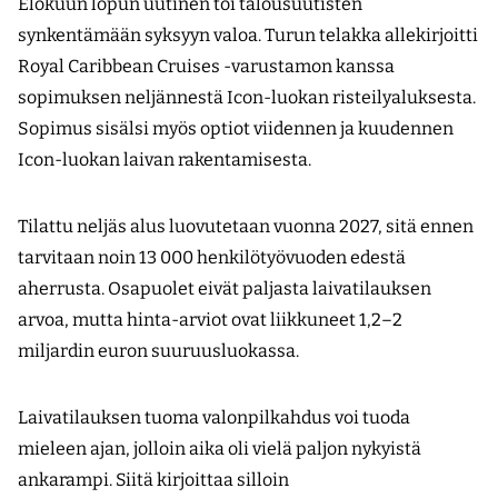
Elokuun lopun uutinen toi talousuutisten
synkentämään syksyyn valoa. Turun telakka allekirjoitti
Royal Caribbean Cruises -varustamon kanssa
sopimuksen neljännestä Icon-luokan risteilyaluksesta.
Sopimus sisälsi myös optiot viidennen ja kuudennen
Icon-luokan laivan rakentamisesta.
Tilattu neljäs alus luovutetaan vuonna 2027, sitä ennen
tarvitaan noin 13 000 henkilötyövuoden edestä
aherrusta. Osapuolet eivät paljasta laivatilauksen
arvoa, mutta hinta-arviot ovat liikkuneet 1,2–2
miljardin euron suuruusluokassa.
Laivatilauksen tuoma valonpilkahdus voi tuoda
mieleen ajan, jolloin aika oli vielä paljon nykyistä
ankarampi. Siitä kirjoittaa silloin