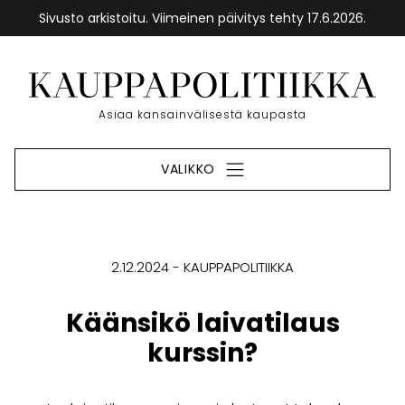
Sivusto arkistoitu. Viimeinen päivitys tehty 17.6.2026.
Siirry
sisältöön
Etusivu
Asiaa kansainvälisestä kaupasta
VALIKKO
2.12.2024
KAUPPAPOLITIIKKA
Käänsikö laivatilaus
kurssin?