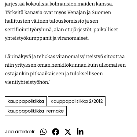
järjestää kokouk­­sia kolmansien maiden kanssa.
Tärkeitä kanavia ovat myös Venäjän ja Suomen
hallitusten välinen talousk­omissio ja sen
sertifiointityöryhmä, alan etu­järjestöt, paikalliset
yhteistyökumppanit ja viranomaiset.
Läpinäkyvä ja tehokas viranomaisyhteistyö sitouttaa
niin yrityksen oman henkilökunnan kuin ulkomaisen
ostajankin pitkäaikaiseen ja tulokselliseen
vientiyhteistyöhön.”
kauppapolitiikka
Kauppapolitiikka 2/2012
kauppapolitiikka-remake
Jaa artikkeli:
Jaa
Jaa
Jaa
Jaa