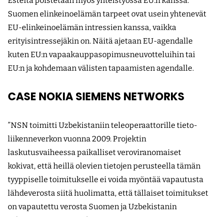
Esteitä poistetaan myös yhteistyössä EU:n kanssa.
Suomen elinkeinoelämän tarpeet ovat usein yhtenevät
EU-elinkeinoelämän intressien kanssa, vaikka
erityisintressejäkin on. Näitä ajetaan EU-agendalle
kuten EU:n vapaakauppasopimusneuvotteluihin tai
EU:n ja kohdemaan välisten tapaamisten agendalle.
CASE NOKIA SIEMENS NETWORKS
”NSN toimitti Uzbekistaniin teleoperaattorille tieto­
liikenneverkon vuonna 2009. Projektin
laskutusvaiheessa paikalliset veroviranomaiset
kokivat, että heillä olevien tietojen perusteella tämän
tyyppiselle toimitukselle ei voida myöntää vapautusta
lähdeverosta siitä huolimatta, että tällaiset toimitukset
on vapautettu verosta Suomen ja Uzbekistanin