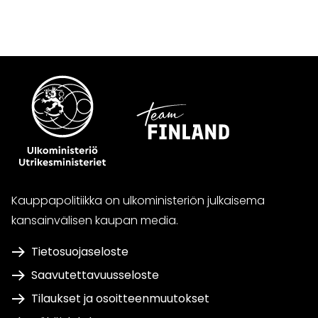
WhatsApissa
Facebookissa
Twitterissä
LinkedInissä
Kauppapolitiikka on ulkoministeriön julkaisema
kansainvälisen kaupan media.
Tietosuojaseloste
Saavutettavuusseloste
Tilaukset ja osoitteenmuutokset