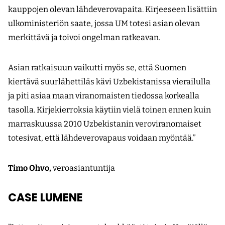
kauppojen olevan lähdeverovapaita. Kirjeeseen lisättiin
ulkoministeriön saate, jossa UM totesi asian olevan
merkittävä ja toivoi ongelman rat­­kea­van.
Asian ratkaisuun vaikutti myös se, että Suomen
kiertävä suurlähettiläs kävi Uzbekistanissa vierailulla
ja piti asiaa maan viranomaisten tiedossa korkealla
tasolla. Kirjekierroksia käytiin vielä toinen ennen kuin
marraskuussa 2010 Uzbekistanin veroviranomaiset
totesivat, että lähdeverovapaus voidaan myöntää.”
Timo Ohvo,
veroasiantuntija
CASE LUMENE