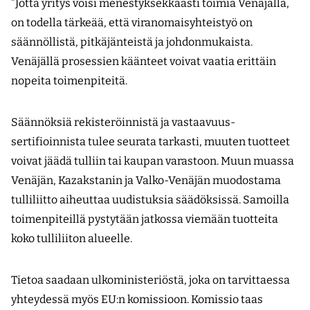
”Jotta yritys voisi menestyksekkäästi toimia Venäjällä,
on todella tärkeää, että viranomaisyhteistyö on
säännöllistä, pitkäjänteistä ja johdonmukaista.
Venäjällä prosessien käänteet voivat vaatia erittäin
nopeita toimenpiteitä.
Säännöksiä rekisteröinnistä ja vastaavuus­
sertifioinnista tulee seurata tarkasti, muuten tuotteet
voivat jäädä tulliin tai kaupan varastoon. Muun muassa
Venäjän, Kazakstanin ja Valko-Venäjän muodostama
tulliliitto aiheuttaa uudistuksia säädöksissä. Samoilla
toimenpiteillä pystytään jatkossa viemään tuotteita
koko tulliliiton alueelle.
Tietoa saadaan ulkoministeriöstä, joka on tarvittaessa
yhteydessä myös EU:n komissioon. Komissio taas