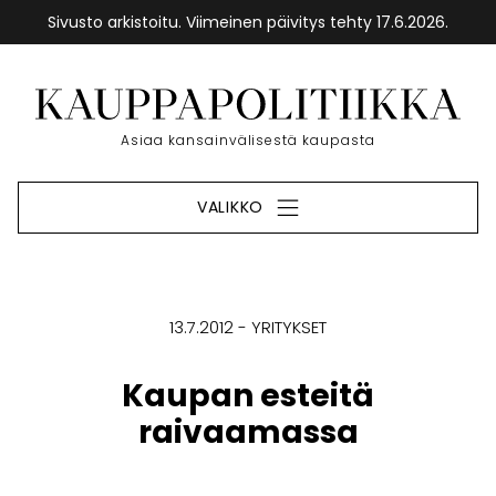
Sivusto arkistoitu. Viimeinen päivitys tehty 17.6.2026.
Siirry
sisältöön
Etusivu
Asiaa kansainvälisestä kaupasta
VALIKKO
13.7.2012
YRITYKSET
Kaupan esteitä
raivaamassa