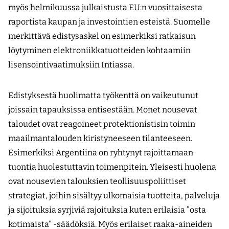
myös helmikuussa julkaistusta EU:n vuosittaisesta
raportista kaupan ja investointien esteistä. Suomelle
merkittävä edistysaskel on esimerkiksi ratkaisun
löytyminen elektroniikkatuotteiden kohtaamiin
lisensointivaatimuksiin Intiassa.
Edistyksestä huolimatta työkenttä on vaikeutunut
joissain tapauksissa entisestään. Monet nousevat
taloudet ovat reagoineet protektionistisin toimin
maailmantalouden kiristyneeseen tilanteeseen.
Esimerkiksi Argentiina on ryhtynyt rajoittamaan
tuontia huolestuttavin toimenpitein. Yleisesti huolena
ovat nousevien talouksien teollisuuspoliittiset
strategiat, joihin sisältyy ulkomaisia tuotteita, palveluja
ja sijoituksia syrjiviä rajoituksia kuten erilaisia ”osta
kotimaista” -säädöksiä. Myös erilaiset raaka-aineiden