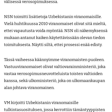
välisessä verosopimuksessa.
NSN toimitti lisätietoja Uzbekistanin viranomaisille.
Vielä huhtikuussa 2010 viranomaiset olivat sitä mieltä,
ettei vapautusta voida myöntää. NSN oli näkemyksensä
mukaan antanut kaiken käytettävissään olevan tiedon
toimituksesta. Näytti siltä, ettei prosessi enää edisty.
Tässä vaiheessa käännyimme viranomaisten puoleen.
Vastuuviranomaiset olivat valtiovarainministeriö, joka
vastaa verosopimusneuvotteluista toisten valtioiden
kanssa, sekä ulkoministeriö, joka on ulkomaankaupan
alan johtava viranomainen.
VM kirjoitti Uzbekistanin viranomaisille
tulkintasuosituksen, jossa kerrottiin tämäntyyppisten