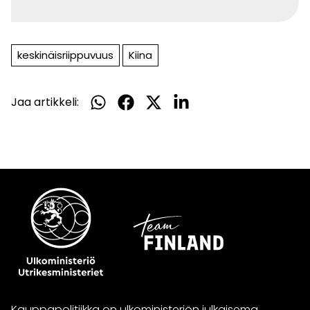
keskinäisriippuvuus
Kiina
Jaa artikkeli:
Jaa
Jaa
Jaa
Jaa
WhatsApissa
Facebookissa
Twitterissä
LinkedInissä
Kauppapolitiikka on ulkoministeriön julkaisema