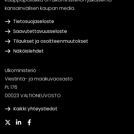
kansainvälisen kaupan media.
Tietosuojaseloste
Saavutettavuusseloste
Tilaukset ja osoitteenmuutokset
Näköislehdet
Ulkoministeriö
Viestintä- ja maakuvaosasto
PL 176
00023 VALTIONEUVOSTO
Kaikki yhteystiedot
Twitter
LinkedIn
Facebook