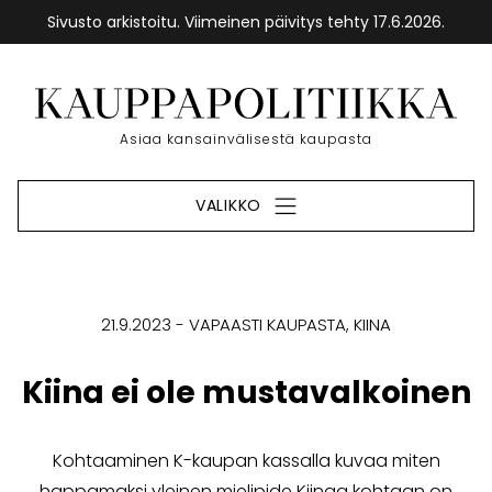
Sivusto arkistoitu. Viimeinen päivitys tehty 17.6.2026.
Siirry
sisältöön
Etusivu
Asiaa kansainvälisestä kaupasta
VALIKKO
21.9.2023
VAPAASTI KAUPASTA
KIINA
Kiina ei ole mustavalkoinen
Kohtaaminen K-kaupan kassalla kuvaa miten
happamaksi yleinen mielipide Kiinaa kohtaan on