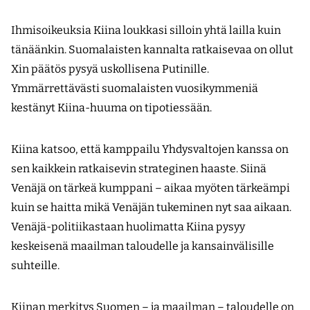
Ihmisoikeuksia Kiina loukkasi silloin yhtä lailla kuin
tänäänkin. Suomalaisten kannalta ratkaisevaa on ollut
Xin päätös pysyä uskollisena Putinille.
Ymmärrettävästi suomalaisten vuosikymmeniä
kestänyt Kiina-huuma on tipotiessään.
Kiina katsoo, että kamppailu Yhdysvaltojen kanssa on
sen kaikkein ratkaisevin strateginen haaste. Siinä
Venäjä on tärkeä kumppani – aikaa myöten tärkeämpi
kuin se haitta mikä Venäjän tukeminen nyt saa aikaan.
Venäjä-politiikastaan huolimatta Kiina pysyy
keskeisenä maailman taloudelle ja kansainvälisille
suhteille.
Kiinan merkitys Suomen – ja maailman – taloudelle on