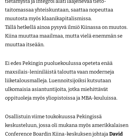
tietämystä ja integroi alati laajenevaa tieto-
taitomassaa yhteiskuntaan, saattaa nopeuttaa
muutosta myös klaanikapitalismissa.
Tällä hetkellä ainoa pysyvä ilmiö Kiinassa on muutos.
Kiina muuttaa maailmaa, mutta vielä enemmän se
muuttaa itseään.
Ei edes Pekingin puoluekoulussa opeteta enää
maxsilais-leniniläistä taloutta vaan moderneja
liiketalousmalleja. Luen­noitsijoiksi kutsutaan
ulkomaisia asiantuntijoita, jotka miehittävät
oppituoleja myös yliopistoissa ja MBA-kouluissa.
Osallistuin viime toukokuussa Pekingissä
keskusteluun, jossa oli mukana myös amerikkalaisen
Conference Boardin Kiina-keskuksen johtaja
David