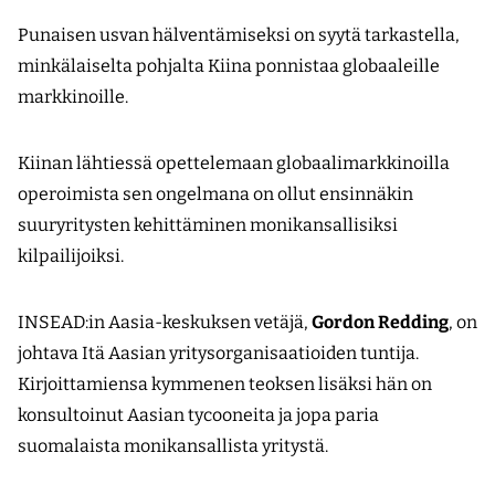
Punaisen usvan hälventämiseksi on syytä tarkastella,
minkälaiselta pohjalta Kiina ponnistaa globaaleille
markkinoille.
Kiinan lähtiessä opettelemaan globaalimarkkinoilla
operoimista sen ongelmana on ollut ensinnäkin
suuryritysten kehittäminen monikansallisiksi
kilpailijoiksi.
INSEAD:in Aasia-keskuksen vetäjä,
Gordon Redding
, on
johtava Itä Aasian yritysorganisaatioiden tuntija.
Kirjoittamiensa kymmenen teoksen lisäksi hän on
konsultoinut Aasian tycooneita ja jopa paria
suomalaista monikansallista yritystä.