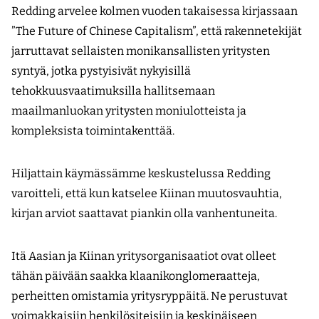
Redding arvelee kolmen vuoden takaisessa kirjassaan
”The Future of Chinese Capitalism”, että rakennetekijät
jarruttavat sellaisten monikansallisten yritysten
syntyä, jotka pystyisivät nykyisillä
tehokkuusvaatimuksilla hallitsemaan
maailmanluokan yritysten moniulotteista ja
kompleksista toimintakenttää.
Hiljattain käymässämme keskustelussa Redding
varoitteli, että kun katselee Kiinan muutosvauhtia,
kirjan arviot saattavat piankin olla vanhentuneita.
Itä Aasian ja Kiinan yritysorganisaatiot ovat olleet
tähän päivään saakka klaanikonglomeraatteja,
perheitten omistamia yritysryppäitä. Ne perustuvat
voimakkaisiin henkilösiteisiin ja keskinäiseen