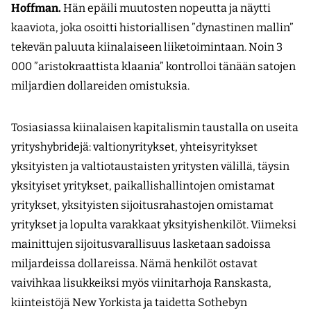
Hoffman.
Hän epäili muutosten nopeutta ja näytti
kaaviota, joka osoitti historiallisen ”dynastinen mallin”
tekevän paluuta kiinalaiseen liiketoimintaan. Noin 3
000 ”aristokraattista klaania” kontrolloi tänään satojen
miljardien dollareiden omistuksia.
Tosiasiassa kiinalaisen kapitalismin taustalla on useita
yrityshybridejä: valtionyritykset, yhteisyritykset
yksityisten ja valtiotaustaisten yritysten välillä, täysin
yksityiset yritykset, paikallishallintojen omistamat
yritykset, yksityisten sijoitusrahastojen omistamat
yritykset ja lopulta varakkaat yksityishenkilöt. Viimeksi
mainittujen sijoitusvarallisuus lasketaan sadoissa
miljardeissa dollareissa. Nämä henkilöt ostavat
vaivihkaa lisukkeiksi myös viinitarhoja Ranskasta,
kiinteistöjä New Yorkista ja taidetta Sothebyn