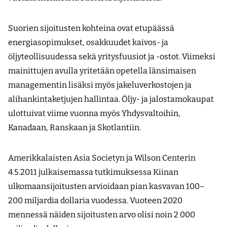
Suorien sijoitusten kohteina ovat etupäässä
energiasopimukset, osakkuudet kaivos- ja
öljyteollisuudessa sekä yritysfuusiot ja -ostot. Viimeksi
mainittujen avulla yritetään opetella länsimaisen
managementin lisäksi myös jakeluverkostojen ja
alihankintaketjujen hallintaa. Öljy- ja jalostamokaupat
ulottuivat viime vuonna myös Yhdysvaltoihin,
Kanadaan, Ranskaan ja Skotlantiin.
Amerikkalaisten Asia Societyn ja Wilson Centerin
4.5.2011 julkaisemassa tutkimuksessa Kiinan
ulkomaansijoitusten arvioidaan pian kasvavan 100–
200 miljardia dollaria vuodessa. Vuoteen 2020
mennessä näiden sijoitusten arvo olisi noin 2 000