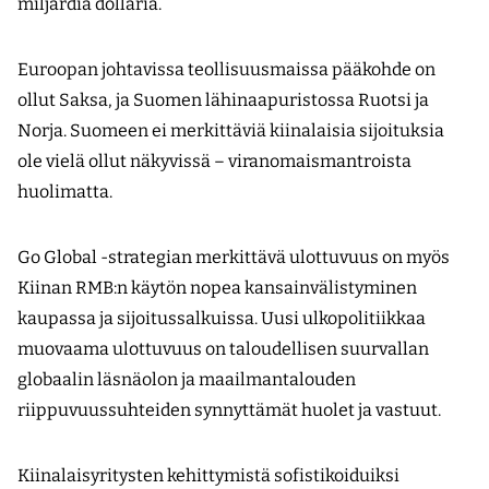
miljardia dollaria.
Euroopan johtavissa teollisuusmaissa pääkohde on
ollut Saksa, ja Suomen lähinaapuristossa Ruotsi ja
Norja. Suomeen ei merkittäviä kiinalaisia sijoituksia
ole vielä ollut näkyvissä – viranomaismantroista
huolimatta.
Go Global -strategian merkittävä ulottuvuus on myös
Kiinan RMB:n käytön nopea kansainvälistyminen
kaupassa ja sijoitussalkuissa. Uusi ulkopolitiikkaa
muovaama ulottuvuus on taloudellisen suurvallan
globaalin läsnäolon ja maailmantalouden
riippuvuussuhteiden synnyttämät huolet ja vastuut.
Kiinalaisyritysten kehittymistä sofistikoiduiksi