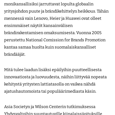
monikansallisiksi jarruttavat lopulta globaalin
yritysjohdon puute ja brändikehittelyn heikkous. Tähän
mennessä vain Lenovo, Heier ja Huawei ovat olleet
ensimmäiset näytöt kansainvälisen
brändirakentamisen omaksumisesta. Vuonna 2005
perustettu National Comission for Brands Promotion
kantaa samaa huolta kuin suomalaiskansalliset
brändääjät.
Mitä tulee laadun lisäksi epäilyihin puutteellisesta
innovaatiosta ja luovuudesta, näihin liittyvää nopeata
kehitystä yritysten lattiatasolla on vaikea nähdä
ajatushautomoista tai populäärimediasta käsin.
Asia Societyn ja Wilson Centerin tutkimuksessa
Yhdysvaltoihin suuntautuville kiinalaissijoituksille