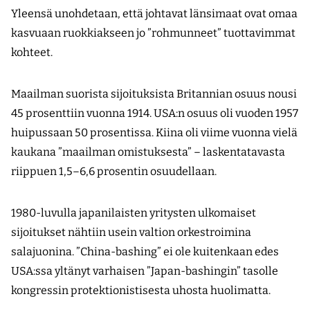
Yleensä unohdetaan, että johtavat länsimaat ovat omaa
kasvuaan ruokkiakseen jo ”rohmunneet” tuottavimmat
kohteet.
Maailman suorista sijoituksista Britannian osuus nousi
45 prosenttiin vuonna 1914. USA:n osuus oli vuoden 1957
huipussaan 50 prosentissa. Kiina oli viime vuonna vielä
kaukana ”maailman omistuksesta” – laskentatavasta
riippuen 1,5–6,6 prosentin osuudellaan.
1980-luvulla japanilaisten yritysten ulkomaiset
sijoitukset nähtiin usein valtion orkestroimina
salajuonina. ”China-bashing” ei ole kuitenkaan edes
USA:ssa yltänyt varhaisen ”Japan-bashingin” tasolle
kongressin protektionistisesta uhosta huolimatta.