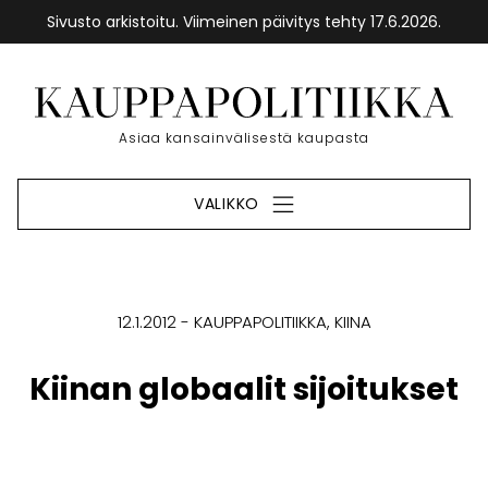
Sivusto arkistoitu. Viimeinen päivitys tehty 17.6.2026.
Siirry
sisältöön
Etusivu
Asiaa kansainvälisestä kaupasta
VALIKKO
12.1.2012
KAUPPAPOLITIIKKA
KIINA
Kiinan globaalit sijoitukset