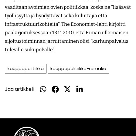
vaaditaan avoimien ovien politiikkaa, koska ne ”lisäävät
työllisyyttä ja hyödyttävät sekä kuluttajia että
infrastruktuurikohteita”. The Economist-lehti kirjoitti
pääkirjoituksessaan 13.11.2010, että Kiinan ulkomaisen
sijoitustoiminnan jarruttaminen olisi ”karhunpalvelus
tuleville sukupolville”.
kauppapolitiikka
kauppapolitiikka-remake
Jaa artikkeli:
Jaa
Jaa
Jaa
Jaa
WhatsApissa
Facebookissa
Twitterissä
LinkedInissä