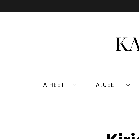
Siirry
sisältöön
AIHEET
ALUEET
Aiheet
Alu
alasivut
alas