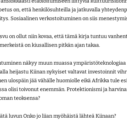
 ansiokkaasti etabloitumiseen liittyviä kulttuurisidon
etus on, että henkilösuhteilla ja jatkuvalla yhteydenp
kitys. Sosiaalinen verkostoituminen on siis menestymi
svu on ollut niin kovaa, että tämä kirja tuntuu vanhe
merkeistä on kiusallisen pitkän ajan takaa.
ntuminen näkyy muun muassa ympäristöteknologiaa 
avalla heijastu Kiinan nykyiset valtavat investoinnit vi
 ulospäin jää vähälle­ huomiolle eikä Afrikka tule esi
issa olisi toivonut enemmän. Protektionismi ja harvin
o oman teoksensa?
sätä luvun Onko jo liian myöhäistä lähteä Kiinaan?