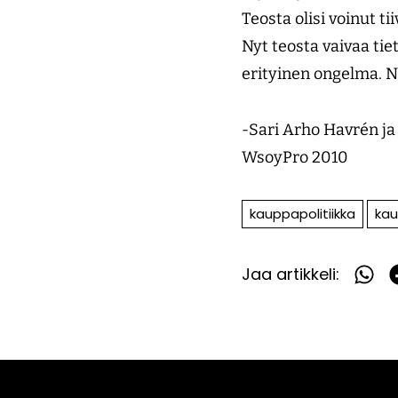
Teosta olisi voinut ti
Nyt teosta vaivaa tie
erityinen ongelma. Nii
-Sari Arho Havrén ja
WsoyPro 2010
kauppapolitiikka
kau
Jaa artikkeli:
Jaa
What
F