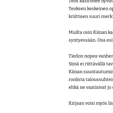
Teos käsittelee hyvin
Teoksen keskeinen op
kriittisen suuri mer
Muilta osin Kiinan ka
syntyessään. Osa esi
Tiedon nopea vanhe
Siinä ei riittävällä t
Kiinan suuntautuminen
roolista taloussuhte
ehkä ne vaatisivat j
Kirjaan voisi myös li