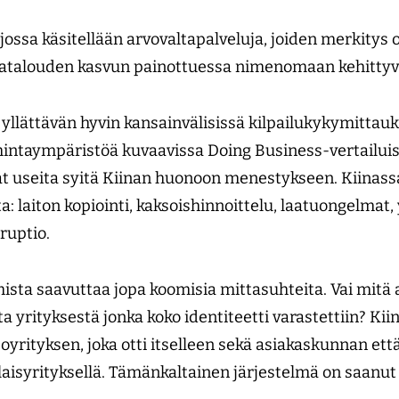
ossa käsitellään arvovaltapalveluja, joiden merkitys o
alouden kasvun painottuessa nimenomaan kehittyvi
yllättävän hyvin kansainvälisissä kilpailukykymittauk
intaympäristöä kuvaavissa Doing Business-vertailuis
at useita syitä Kiinan huonoon menestykseen. Kiinass
a: laiton kopiointi, kaksoishinnoittelu, laatuongelmat,
ruptio.
ista saavuttaa jopa koomisia mittasuhteita. Vai mitä a
 yrityksestä jonka koko identiteetti varastettiin? Kii
joyrityksen, joka otti itselleen sekä asiakaskunnan ett
laisyrityksellä. Tämänkaltainen järjestelmä on saanu