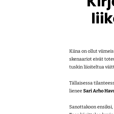
Kir
lii
Kiina on ollut viim
skenaariot eivät tot
tuskin liioiteltua vä
Tällaisessa tilantee
lienee
Sari Arho Ha
Sanottakoon ensiksi,