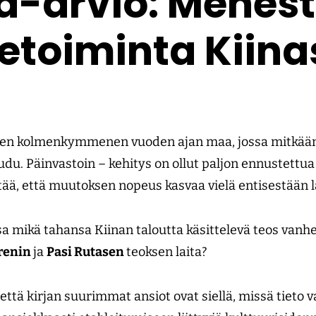
ja-arvio: Menes
ketoiminta Kiin
eisen kolmenkymmenen vuoden ajan maa, jossa mitkään
eudu. Päinvastoin – kehitys on ollut paljon ennustett
ittää, että muutoksen nopeus kasvaa vielä entisestään 
ssa mikä tahansa Kiinan taloutta käsittelevä teos vanh
vrenin
ja
Pasi Rutasen
teoksen laita?
 että kirjan suurimmat ansiot ovat siellä, missä tiet