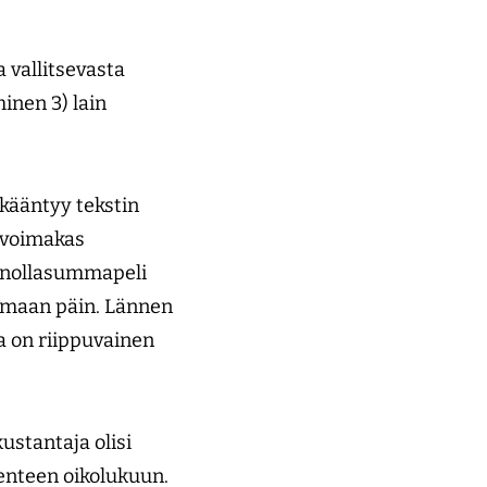
 vallitsevasta
minen 3) lain
 kääntyy tekstin
s voimakas
en nollasummapeli
tumaan päin. Lännen
a on riippuvainen
kustantaja olisi
enteen oikolukuun.