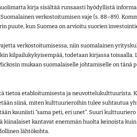
uolimatta kirja sisältää runsaasti hyödyllistä informa
 Suomalainen verkostoitumisen vaje (s. 88–89). Kom
in puute, kun Suomea on arvioitu suorien investointi
vajetta verkostoitumisessa, niin suomalainen yrityskul
kin kilpailukykyisempää, todetaan kirjassa toisaalla. L
ickosin mukaan suomalaiselle johtamiselle on tänä p
stä tietoa etabloitumisesta ja neuvottelukulttuurista.
tään siinä, miten kulttuurieroihin tulee suhtautua yht
etään kauniisti ”sama peti, eri unet”. Suuri kulttuurie
 että kiinalaiset kantavat enemmän huolta keinoista kuin
ollinen lähtökohta.