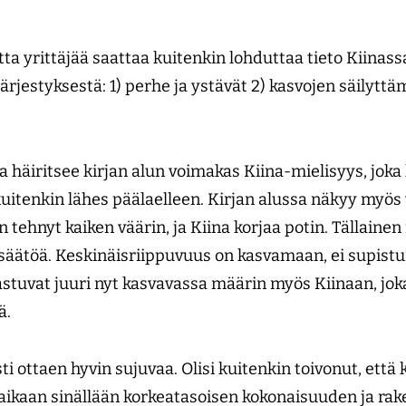
a yrittäjää saattaa kuitenkin lohduttaa tieto Kiinassa
järjestyksestä: 1) perhe ja ystävät 2) kasvojen säilyttä
a häiritsee kirjan alun voimakas Kiina-mielisyys, joka
kuitenkin lähes päälaelleen. Kirjan alussa näkyy myö
on tehnyt kaiken väärin, ja Kiina korjaa potin. Tällain
osäätöä. Keskinäisriippuvuus on kasvamaan, ei supis
astuvat juuri nyt kasvavassa määrin myös Kiinaan, jok
ä.
sti ottaen hyvin sujuvaa. Olisi kuitenkin toivonut, että 
ikaan sinällään korkeatasoisen kokonaisuuden ja rak