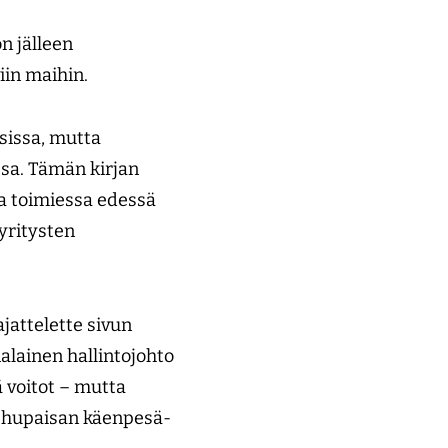
n jälleen
in maihin.
sissa, mutta
sa. Tämän kirjan
a toimiessa edessä
 yritysten
jattelette sivun
nalainen hallintojohto
ä voitot – mutta
t hupaisan käenpesä-