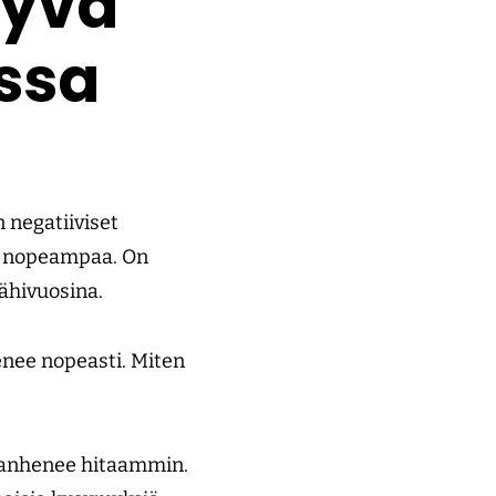
tyvä
assa
 negatiiviset
ua nopeampaa. On
lähivuosina.
enee nopeasti. Miten
o vanhenee hitaammin.