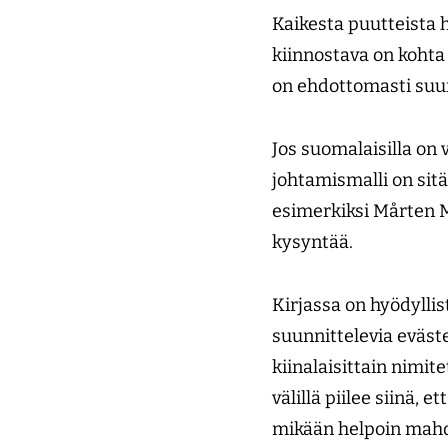
Kaikesta puutteista h
kiinnostava on kohta
on ehdottomasti suur
Jos suomalaisilla on 
johtamismalli on sitä
esimerkiksi Mårten M
kysyntää.
Kirjassa on hyödylli
suunnittelevia eväste
kiinalaisittain nimit
välillä piilee siinä,
mikään helpoin mahd