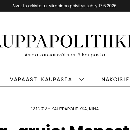
Sivusto arkistoitu. Viimeinen päivitys tehty 17.6.2026.
Etusivu
Asiaa kansainvälisestä kaupasta
VAPAASTI KAUPASTA
NÄKÖISL
eet
Vapaasti
ivut
kaupasta
alasivut
12.1.2012
KAUPPAPOLITIIKKA
KIINA