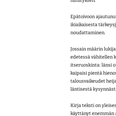
nimityksen.
Epätoivoon ajautunutt
ikiaikaisesta tärkeys
noudattaminen.
Jossain määrin lukija
edetessä vähitellen 
itseruoskinta: länsi 
kaipaisi pientä hien
talousvaikeudet heij
läntisestä kysynnäst
Kirja teksti on yleise
käyttänyt enemmän a