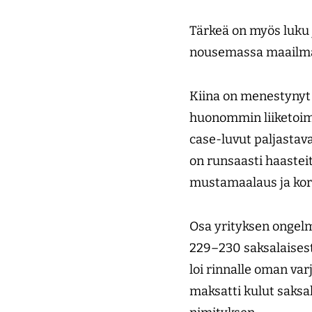
Tärkeä on myös luku j
nousemassa maailmat
Kiina on menestynyt 
huonommin liiketoim
case-luvut paljastav
on runsaasti haasteit
mustamaalaus ja kor
Osa yrityksen ongelm
229–230 saksalaisesta
loi rinnalle oman var
maksatti kulut saksa