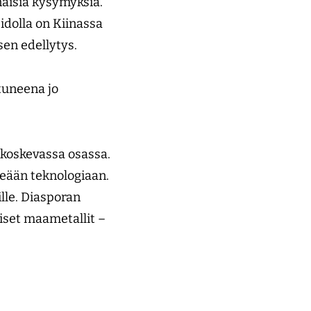
naisia kysymyksiä.
idolla on Kiinassa
sen edellytys.
ntuneena jo
koskevassa osassa.
hreään teknologiaan.
lle. ­Diasporan
aiset maametallit –