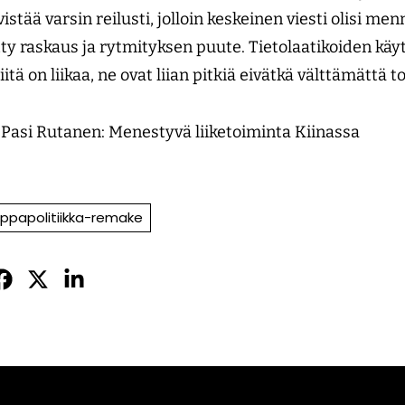
ivistää varsin reilusti, jolloin keskeinen viesti olisi m
tty raskaus ja rytmityksen puute. Tietolaatikoiden käy
tä on liikaa, ne ovat liian pitkiä eivätkä välttämättä to
 Pasi Rutanen: Menestyvä liiketoiminta Kiinassa
ppapolitiikka-remake
Jaa
Jaa
Jaa
sApissa
acebookissa
Twitterissä
LinkedInissä