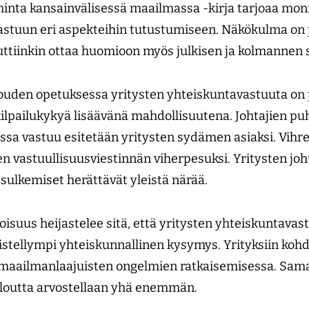
iminta kansainvälisessä maailmassa -kirja tarjoaa mon
astuun eri aspekteihin tutustumiseen. Näkökulma on pi
uttiinkin ottaa huomioon myös julkisen ja kolmannen se
talouden opetuksessa yritysten yhteiskuntavastuuta on 
ilpailukykyä lisäävänä mahdollisuutena. Johtajien puh
issa vastuu esitetään yritysten sydämen asiaksi. Vihreä
en vastuullisuusviestinnän viherpesuksi. Yritysten joh
 sulkemiset herättävät yleistä närää.
isuus heijastelee sitä, että yritysten yhteiskuntavast
istellympi yhteiskunnallinen kysymys. Yrityksiin kohd
a maailmanlaajuisten ongelmien ratkaisemisessa. Sam
aloutta arvostellaan yhä enemmän.