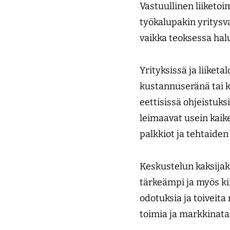
Vastuullinen liiketo
työkalupakin yritysv
vaikka teoksessa hal
Yrityksissä ja liike
kustannuseränä tai k
eettisissä ohjeistuks
leimaavat usein kaik
palkkiot ja tehtaiden
Keskustelun kaksijako
tärkeämpi ja myös ki
odotuksia ja toiveit
toimia ja markkinat