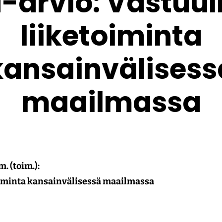
a-arvio: Vastuul
liiketoiminta
kansainvälisess
maailmassa
. (toim.):
oiminta kansainvälisessä maailmassa