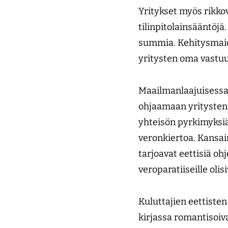
Yritykset myös rikkov
tilinpitolainsääntöjä
summia. Kehitysmaide
yritysten oma vastu
Maailmanlaajuisessa
ohjaamaan yritysten t
yhteisön pyrkimyksiä
veronkiertoa. Kansai
tarjoavat eettisiä oh
veroparatiiseille oli
Kuluttajien eettiste
kirjassa romantisoiv