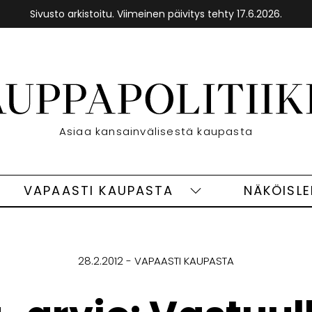
Sivusto arkistoitu. Viimeinen päivitys tehty 17.6.2026.
Etusivu
Asiaa kansainvälisestä kaupasta
VAPAASTI KAUPASTA
NÄKÖISL
eet
Vapaasti
ivut
kaupasta
alasivut
28.2.2012
VAPAASTI KAUPASTA