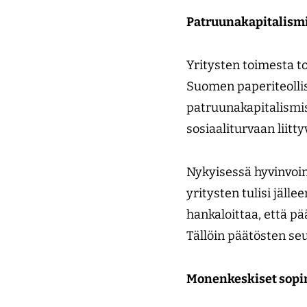
Patruunakapitalismi
Yritysten toimesta to
Suomen paperiteollis
patruunakapitalismis
sosiaaliturvaan liitty
Nykyisessä hyvinvoint
yritysten tulisi jäl
hankaloittaa, että p
Tällöin päätösten seu
Monenkeskiset sopi