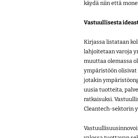
käydä niin että mone
Vastuullisesta ideas
Kirjassa listataan k
lahjoitetaan varoja y
muuttaa olemassa ole
ympäristöön olisivat
jotakin ympäristöong
uusia tuotteita, palv
ratkaisuksi. Vastuul
Cleantech-sektorin y
Vastuullisuusinnovoi
valossa tuottavan se