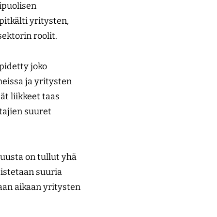
ipuolisen
tkälti yritysten,
ktorin roolit.
pidetty joko
eissa ja yritysten
t liikkeet taas
tajien suuret
uusta on tullut yhä
istetaan suuria
aan aikaan yritysten