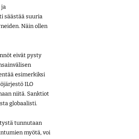
 ja
ti säästää suuria
neiden. Näin ollen
nnöt eivät pysty
ansainvälisen
entää esimerkiksi
öjärjestö ILO
maan niitä. Sanktiot
ta globaalisti.
kitystä tunnutaan
antumien myötä, voi