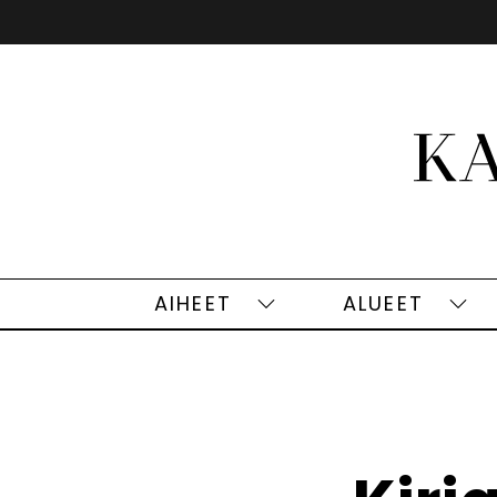
Siirry
sisältöön
AIHEET
ALUEET
Aiheet
Alu
alasivut
alas