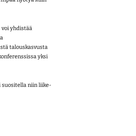
e voi yhdistää
la
ästä talouskasvusta
konferenssissa yksi
suositella niin liike-