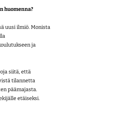
tuun huomenna?
sä uusi ilmiö. Monista
lla
koulutukseen ja
a siitä, että
istä tilannetta
ten päämajasta.
ijälle etäiseksi.