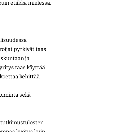
uin etiikka mielessä.
llisuudessa
oijat pyrkivät taas
iskuntaan ja
yritys taas käyttää
koettaa kehittää
toiminta sekä
ä tutkimustulosten
rempaa hyötyä kuin