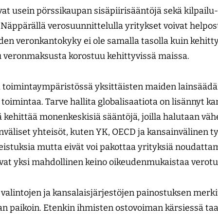
at usein pörssikaupan sisäpiirisääntöjä sekä kilpailu-
. Näppärällä verosuunnittelulla yritykset voivat helpos
n veronkantokyky ei ole samalla tasolla kuin kehitty
u veronmaksusta korostuu kehittyvissä maissa.
 toimintaympäristössä yksittäisten maiden lainsäädä
oimintaa. Tarve hallita globalisaatiota on lisännyt k
 kehittää monenkeskisiä sääntöjä, joilla halutaan väh
nväliset yhteisöt, kuten YK, OECD ja kansainvälinen ty
jeistuksia mutta eivät voi pakottaa yrityksiä noudatta
sivat yksi mahdollinen keino oikeudenmukaistaa verotus
n valintojen ja kansalaisjärjestöjen painostuksen mer
an paikoin. Etenkin ihmisten ostovoiman kärsiessä ta