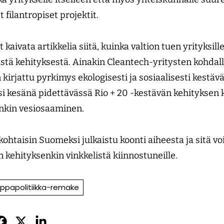
 filantropiset projektit.
t kaivata artikkelia siitä, kuinka valtion tuen yrityksill
stä kehityksestä. Ainakin Cleantech-yritysten kohdal
kirjattu pyrkimys ekologisesti ja sosiaalisesti kestäv
si kesänä pidettävässä Rio + 20 -kestävän kehityksen 
nkin vesiosaaminen.
kohtaisin Suomeksi julkaistu koonti aiheesta ja sitä voi 
 kehityksenkin vinkkelistä kiinnostuneille.
ppapolitiikka-remake
Jaa
Jaa
Jaa