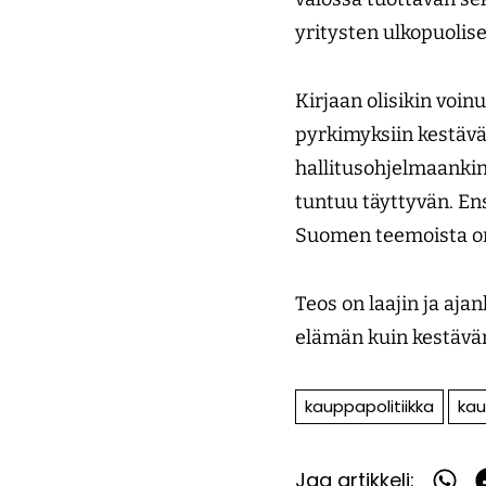
yritysten ulkopuoliset
Kirjaan olisikin voinu
pyrkimyksiin kestävä
hallitusohjelmaankin 
tuntuu täyttyvän. En
Suomen teemoista o
Teos on laajin ja ajan
elämän kuin kestävän
kauppapolitiikka
kau
Jaa artikkeli:
Jaa