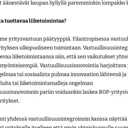
t äänestävät kaupan hyllyllä paremminkin lompakko k
ta tuottavaa liiketoimintaa?
olme yritysvastuun päätyyppiä. Filantropisessa vastuu
rityksen ulkopuoliseen toimintaan. Vastuullisuusintegr
vaa liiketoimintaansa niin, että sen vaikutukset yhte
 myönteisempiä. Vastuullisuusinnovointia harjoittava 
elmaa tai sosiaalista pulmaa innovaation lähteenä ja 
eluita tai liiketoimintamalleja ongelman
lisuusinnovoinnin pariin voidaankin laskea BOP-yritys
ritykset.
nti yhdessä vastuullisuusintegroinnin kanssa näyttä
kä yritykselle itselleen että myös yhteiskunnalle suu