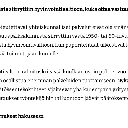
sta siirryttiin hyvinvointivaltioon, kuka ottaa vas
teutettavat yhteiskunnalliset palvelut eivät ole sinän
uuspaikkakunnista siirryttiin vasta 1950- tai 60-luvu
ta hyvinvointivaltioon, kun paperitehtaat ulkoistivat 
viä toimintojaan kunnille.
ivaltion rahoituskriisissä kuullaan usein puheenvuoroj
leen osallistua enemmän palveluiden tuottamiseen. Nyky
äätöksentekokohteet sijaitsevat yhä kauempana yritys
raukset työntekijöihin tai luontoon jäävät päätöksentek
mukset hakusessa