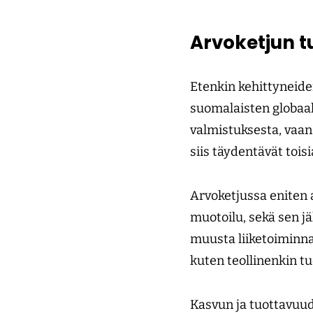
Arvoketjun tu
Etenkin kehittyneide
suomalaisten globaal
valmistuksesta, vaan 
siis täydentävät toisi
Arvoketjussa eniten a
muotoilu, sekä sen jä
muusta liiketoiminna
kuten teollinenkin tu
Kasvun ja tuottavuu