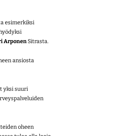
ta esimerkiksi
 hyödyksi
ri Arponen
Sitrasta.
neen ansiosta
t yksi suuri
erveyspalveluiden
ohteiden oheen