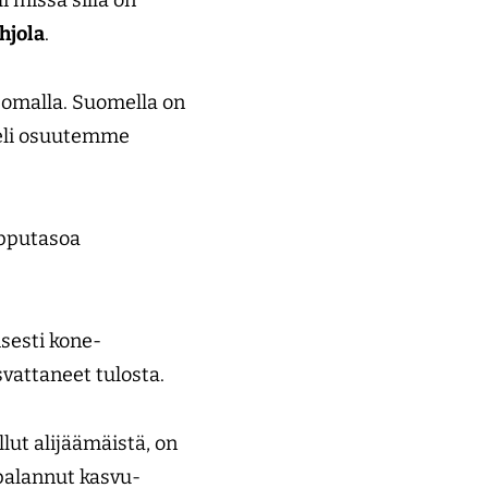
hjola
.
somalla. Suomella on
, eli osuutemme
ipputasoa
isesti kone-
asvattaneet tulosta.
ut alijäämäistä, on
 palannut kasvu-