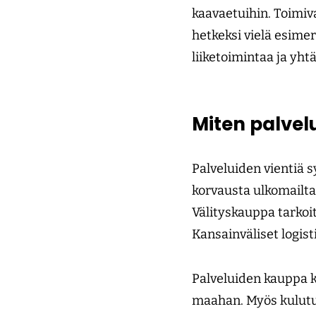
kaavaetuihin. Toimiv
hetkeksi vielä esime
liiketoimintaa ja yht
Miten palvel
Palveluiden vientiä 
korvausta ulkomailta
Välityskauppa tarkoi
Kansainväliset logist
Palveluiden kauppa ka
maahan. Myös kulutus