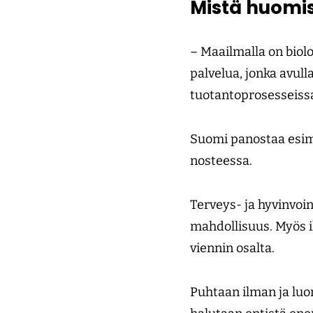
Mistä huomis
– Maailmalla on biolo
palvelua, jonka avul
tuotantoprosesseissa
Suomi panostaa esim
nosteessa.
Terveys- ja hyvinvoint
mahdollisuus. Myös i
viennin osalta.
Puhtaan ilman ja luo