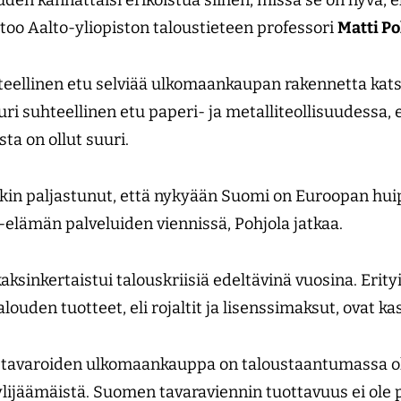
rtoo Aalto-yliopiston taloustieteen professori
Matti Po
eellinen etu selviää ulkomaankaupan rakennetta kat
uuri suhteellinen etu paperi- ja metalliteollisuudessa
a on ollut suuri.
nkin paljastunut, että nykyään Suomi on Euroopan hu
ke-elämän palveluiden viennissä, Pohjola jatkaa.
aksinkertaistui talouskriisiä edeltävinä vuosina. Erity
alouden tuotteet, eli rojaltit ja lisenssimaksut, ovat k
 tavaroiden ulkomaankauppa on taloustaantumassa oll
ylijäämäistä. Suomen tavaraviennin tuottavuus ei ole