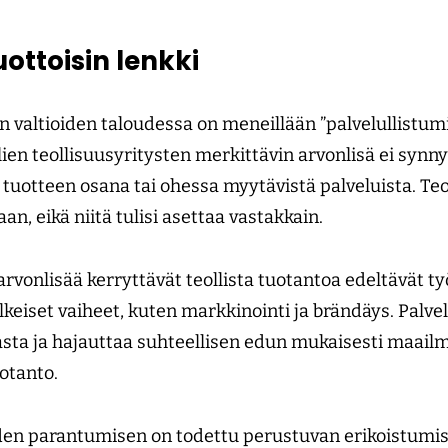
ottoisin lenkki
n valtioiden taloudessa on meneillään ”palvelullistum
ien teollisuusyritysten merkittävin arvonlisä ei synn
tuotteen osana tai ohessa myytävistä palveluista. Teol
aan, eikä niitä tulisi asettaa vastakkain.
rvonlisää kerryttävät teollista tuotantoa edeltävät t
lkeiset vaiheet, kuten markkinointi ja brändäys. Palve
sta ja hajauttaa suhteellisen edun mukaisesti maailma
otanto.
den parantumisen on todettu perustuvan erikoistumis