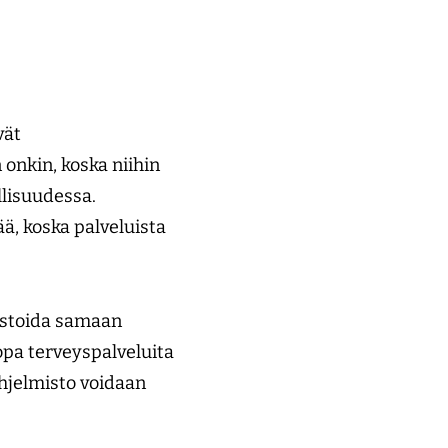
vät
onkin, koska niihin
llisuudessa.
ä, koska palveluista
rastoida samaan
jopa terveyspalveluita
ohjelmisto voidaan