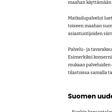
maahan käyttämään v
Matkailupalvelut lue
toiseen maahan suorit
asiantuntijoiden siir
Palvelu- ja tavarakau
Esimerkiksi konsernie
mukaan palveluiden o
tilastoissa samalla t
Suomen uude
– Kunkin kansantaloud