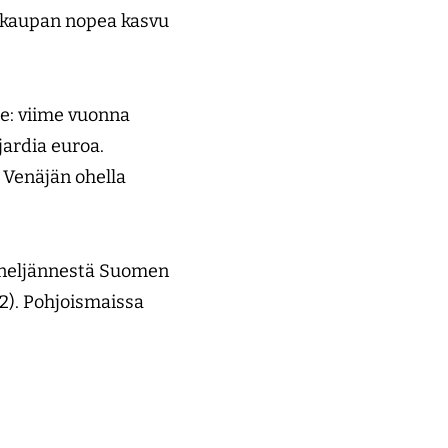
lukaupan nopea kasvu
e: viime vuonna
jardia euroa.
 Venäjän ohella
e neljännestä Suomen
12). Pohjoismaissa