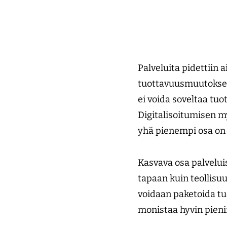
Palveluita pidettiin 
tuottavuusmuutokset 
ei voida soveltaa tuo
Digitalisoitumisen m
yhä pienempi osa on
Kasvava osa palveluis
tapaan kuin teollisuu
voidaan paketoida tuo
monistaa hyvin pieni