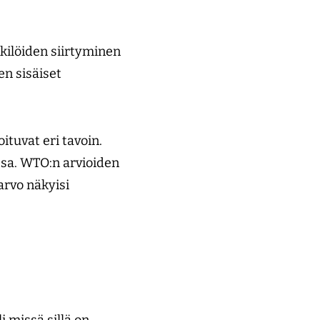
nkilöiden siirtyminen
en sisäiset
ituvat eri tavoin.
issa. WTO:n arvioiden
arvo näkyisi
i missä sillä on