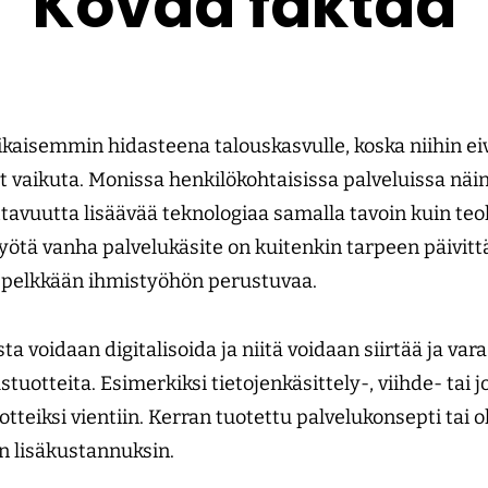
Kovaa faktaa
aikaisemmin hidasteena talouskasvulle, koska niihin ei
vaikuta. Monissa henkilökohtaisissa palveluissa näin 
ttavuutta lisäävää teknologiaa samalla tavoin kuin teo
yötä vanha palvelukäsite on kuitenkin tarpeen päivittä
 pelkkään ihmistyöhön perustuvaa.
ta voidaan digitalisoida ja niitä voidaan siirtää ja va
stuotteita. Esimerkiksi tietojenkäsittely-, viihde- tai 
tteiksi vientiin. Kerran tuotettu palvelukonsepti tai 
n lisäkustannuksin.