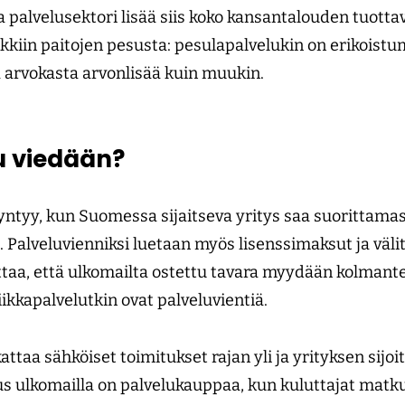
a palvelusektori lisää siis koko kansantalouden tuotta
rkkiin paitojen pesusta: pesulapalvelukin on erikoist
ä arvokasta arvonlisää kuin muukin.
u viedään?
syntyy, kun Suomessa sijaitseva yritys saa suorittama
. Palveluvienniksi luetaan myös lisenssimaksut ja väl
ttaa, että ulkomailta ostettu tavara myydään kolman
iikkapalvelutkin ovat palveluvientiä.
ttaa sähköiset toimitukset rajan yli ja yrityksen sijo
 ulkomailla on palvelukauppaa, kun kuluttajat matku