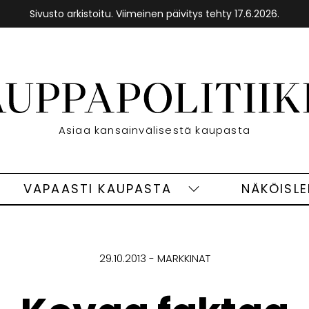
Sivusto arkistoitu. Viimeinen päivitys tehty 17.6.2026.
Etusivu
Asiaa kansainvälisestä kaupasta
VAPAASTI KAUPASTA
NÄKÖISL
eet
Vapaasti
ivut
kaupasta
alasivut
29.10.2013
MARKKINAT