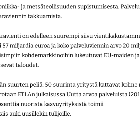
roniikka- ja metsäteollisuuden supistumisesta. Palve
varaviennin takkuamista.
ravienti on edelleen suurempi siivu vientikakustamm
i 57 miljardia euroa ja koko palveluviennin arvo 20 mil
isimpiin kohdemarkkinoihin lukeutuvat EU-maiden ja
sevat taloudet.
ään suurten peliä: 50 suurinta yritystä kattavat kolm
rrotaan ETLAn julkaisussa Uutta arvoa palveluista (20
senttia nuorista kasvuyrityksistä toimii
siis auki uusillekin tulijoille.