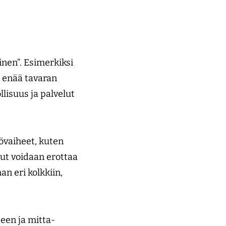
inen”. Esimerkiksi
y enää tavaran
lisuus ja palvelut
yövaiheet, kuten
lut voidaan erottaa
n eri kolkkiin,
een ja mitta-