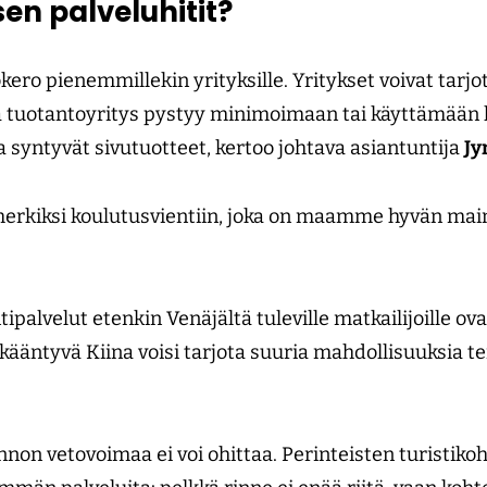
en palveluhitit?
kero pienemmillekin yrityksille. Yritykset voivat tarjo
la tuotantoyritys pystyy minimoimaan tai käyttämään
 syntyvät sivutuotteet, kertoo johtava asiantuntija
Jy
erkiksi koulutusvientiin, joka on maamme hyvän mai
ipalvelut etenkin Venäjältä tuleville matkailijoille ova
kääntyvä Kiina voisi tarjota suuria mahdollisuuksia t
nnon vetovoimaa ei voi ohittaa. Perinteisten turistik