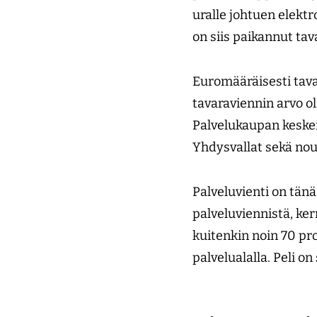
uralle johtuen elekt
on siis paikannut ta
Euromääräisesti tava
tavaraviennin arvo ol
Palvelukaupan keske
Yhdysvallat sekä nou
Palveluvienti on tän
palveluviennistä, ke
kuitenkin noin 70 pro
palvelualalla. Peli on 