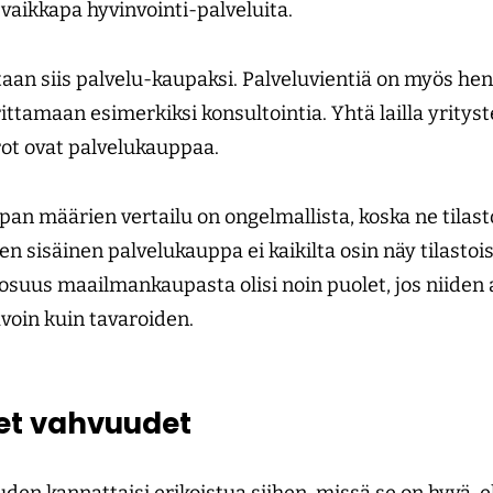
aikkapa hyvinvointi-palveluita.
taan siis palvelu-kaupaksi. Palveluvientiä on myös he
tamaan esimerkiksi konsultointia. Yhtä lailla yrityst
rot ovat palvelukauppaa.
pan määrien vertailu on ongelmallista, koska ne tilasto
n sisäinen palvelukauppa ei kaikilta osin näy tilasto
suus maailmankaupasta olisi noin puolet, jos niiden 
avoin kuin tavaroiden.
t vahvuudet
en kannattaisi erikoistua siihen, missä se on hyvä, el