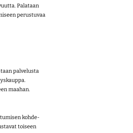
vuutta. Palataan
umiseen perustuvaa
staan palvelusta
ityskauppa.
teen maahan.
ittumisen kohde-
stavat toiseen