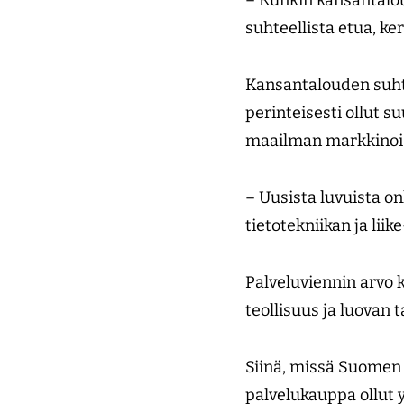
suhteellista etua, ke
Kansantalouden suht
perinteisesti ollut s
maailman markkinoist
– Uusista luvuista o
tietotekniikan ja lii
Palveluviennin arvo k
teollisuus ja luovan t
Siinä, missä Suomen
palvelukauppa ollut 