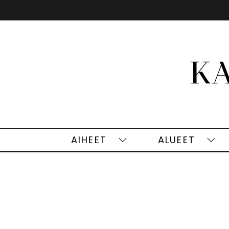
Siirry
sisältöön
AIHEET
ALUEET
Aiheet
Alu
alasivut
alas