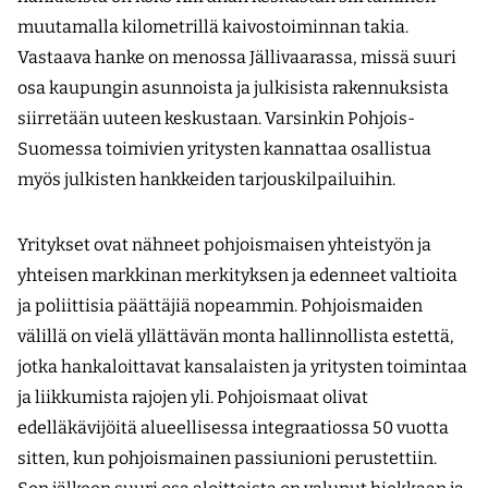
muutamalla kilometrillä kaivostoiminnan takia.
Vastaava hanke on menossa Jällivaarassa, missä suuri
osa kaupungin asunnoista ja julkisista rakennuksista
siirretään uuteen keskustaan. Varsinkin Pohjois-
Suomessa toimivien yritysten kannattaa osallistua
myös julkisten hankkeiden tarjouskilpailuihin.
Yritykset ovat nähneet pohjoismaisen yhteistyön ja
yhteisen markkinan merkityksen ja edenneet valtioita
ja poliittisia päättäjiä nopeammin. Pohjoismaiden
välillä on vielä yllättävän monta hallinnollista estettä,
jotka hankaloittavat kansalaisten ja yritysten toimintaa
ja liikkumista rajojen yli. Pohjoismaat olivat
edelläkävijöitä alueellisessa integraatiossa 50 vuotta
sitten, kun pohjoismainen passiunioni perustettiin.