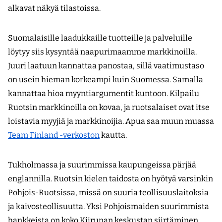
alkavat näkyä tilastoissa.
Suomalaisille laadukkaille tuotteille ja palveluille
löytyy siis kysyntää naapurimaamme markkinoilla.
Juuri laatuun kannattaa panostaa, sillä vaatimustaso
on usein hieman korkeampi kuin Suomessa. Samalla
kannattaa hioa myyntiargumentit kuntoon. Kilpailu
Ruotsin markkinoilla on kovaa, ja ruotsalaiset ovat itse
loistavia myyjiä ja markkinoijia. Apua saa muun muassa
Team Finland -verkoston
kautta.
Tukholmassa ja suurimmissa kaupungeissa pärjää
englannilla. Ruotsin kielen taidosta on hyötyä varsinkin
Pohjois-Ruotsissa, missä on suuria teollisuuslaitoksia
ja kaivosteollisuutta. Yksi Pohjoismaiden suurimmista
hankkeista on koko Kiirunan keskustan siirtäminen