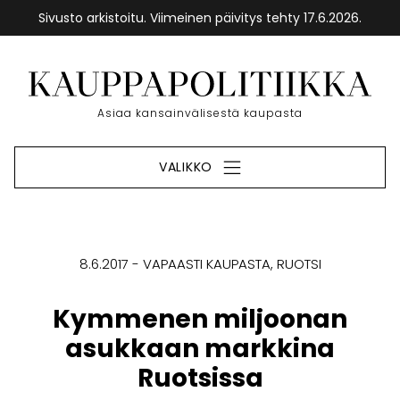
Sivusto arkistoitu. Viimeinen päivitys tehty 17.6.2026.
Siirry
sisältöön
Etusivu
Asiaa kansainvälisestä kaupasta
VALIKKO
8.6.2017
VAPAASTI KAUPASTA
RUOTSI
Kymmenen miljoonan
asukkaan markkina
Ruotsissa