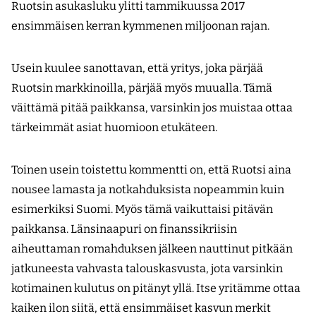
Ruotsin asukasluku ylitti tammikuussa 2017
ensimmäisen kerran kymmenen miljoonan rajan.
Usein kuulee sanottavan, että yritys, joka pärjää
Ruotsin markkinoilla, pärjää myös muualla. Tämä
väittämä pitää paikkansa, varsinkin jos muistaa ottaa
tärkeimmät asiat huomioon etukäteen.
Toinen usein toistettu kommentti on, että Ruotsi aina
nousee lamasta ja notkahduksista nopeammin kuin
esimerkiksi Suomi. Myös tämä vaikuttaisi pitävän
paikkansa. Länsinaapuri on finanssikriisin
aiheuttaman romahduksen jälkeen nauttinut pitkään
jatkuneesta vahvasta talouskasvusta, jota varsinkin
kotimainen kulutus on pitänyt yllä. Itse yritämme ottaa
kaiken ilon siitä, että ensimmäiset kasvun merkit