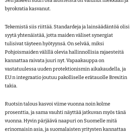
Sen jälkeen suuri osa aloitteista on valunut hiekkaan ja
byrokratia kasvanut.
Tekemistä siis riittää. Standardeja ja lainsäädäntöä olisi
syytä yhtenäistää, jotta maiden väliset synergiat
tulisivat täyteen hyötyynsä. On selvää, miksi
Pohjoismaiden välillä olevia hallinnollisia rajaesteitä
kannattaa raivata juuri nyt. Vapaakauppa on
vastatuulessa uuden protektionismin aikakaudella, ja
EU:n integraatio joutuu pakolliselle erätauolle Brexitin
takia.
Ruotsin talous kasvoi viime vuonna noin kolme
prosenttia, ja sama vauhti näyttää jatkuvan myös tänä
vuonna. Hyvin pärjäävä naapuri on Suomelle mitä
erinomaisin asia, ja suomalaisten yritysten kannattaa