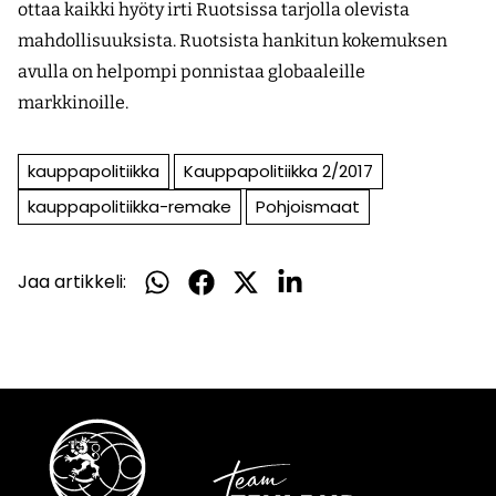
ottaa kaikki hyöty irti Ruotsissa tarjolla olevista
mahdollisuuksista. Ruotsista hankitun kokemuksen
avulla on helpompi ponnistaa globaaleille
markkinoille.
kauppapolitiikka
Kauppapolitiikka 2/2017
kauppapolitiikka-remake
Pohjoismaat
Jaa artikkeli:
Jaa
Jaa
Jaa
Jaa
WhatsApissa
Facebookissa
Twitterissä
LinkedInissä