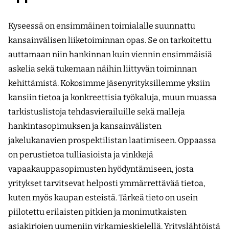
Kyseessä on ensimmäinen toimialalle suunnattu
kansainvälisen liiketoiminnan opas. Se on tarkoitettu
auttamaan niin hankinnan kuin viennin ensimmäisiä
askelia sekä tukemaan näihin liittyvän toiminnan
kehittämistä. Kokosimme jäsenyrityksillemme yksiin
kansiin tietoa ja konkreettisia työkaluja, muun muassa
tarkistuslistoja tehdasvierailuille sekä malleja
hankintasopimuksen ja kansainvälisten
jakelukanavien prospektilistan laatimiseen. Oppaassa
on perustietoa tulliasioista ja vinkkejä
vapaakauppasopimusten hyödyntämiseen, josta
yritykset tarvitsevat helposti ymmärrettävää tietoa,
kuten myös kaupan esteistä. Tärkeä tieto on usein
piilotettu erilaisten pitkien ja monimutkaisten
asiakirjojen uumeniin virkamieskielellä. Yrityslähtöistä