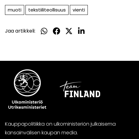
muoti
tekstiiliteollisuus
vienti
Jaa artikkeli:
Jaa
Jaa
Jaa
Jaa
WhatsApissa
Facebookissa
Twitterissä
LinkedInissä
Kauppapolitiikka on ulkoministeriön julkaisema
kansainvälisen kaupan media.