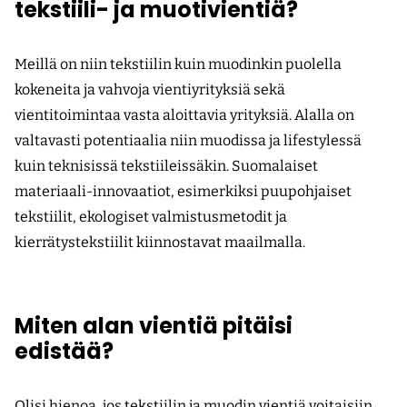
tekstiili- ja muotivientiä?
Meillä on niin tekstiilin kuin muodinkin puolella
kokeneita ja vahvoja vientiyrityksiä sekä
vientitoimintaa vasta aloittavia yrityksiä. Alalla on
valtavasti potentiaalia niin muodissa ja lifestylessä
kuin teknisissä tekstiileissäkin. Suomalaiset
materiaali-innovaatiot, esimerkiksi puupohjaiset
tekstiilit, ekologiset valmistusmetodit ja
kierrätystekstiilit kiinnostavat maailmalla.
Miten alan vientiä pitäisi
edistää?
Olisi hienoa, jos tekstiilin ja muodin vientiä voitaisiin