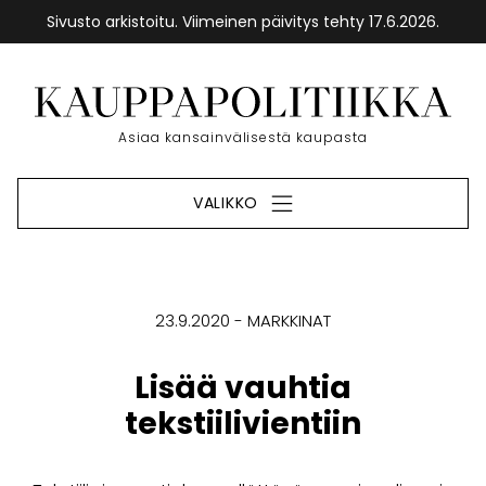
Sivusto arkistoitu. Viimeinen päivitys tehty 17.6.2026.
Siirry
sisältöön
Etusivu
Asiaa kansainvälisestä kaupasta
VALIKKO
23.9.2020
MARKKINAT
Lisää vauhtia
tekstiilivientiin