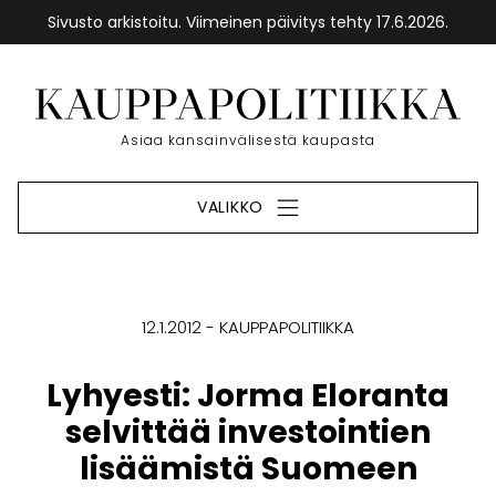
Sivusto arkistoitu. Viimeinen päivitys tehty 17.6.2026.
Siirry
sisältöön
Etusivu
Asiaa kansainvälisestä kaupasta
VALIKKO
12.1.2012
KAUPPAPOLITIIKKA
Lyhyesti: Jorma Eloranta
selvittää investointien
lisäämistä Suomeen