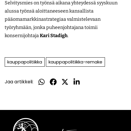
Selvitysmies on työnsä aikana yhteydessä syyskuun
alussa työnsä aloittaneeseen kansallista
pääomamarkkinastrategiaa valmistelevaan
työryhmään, jonka puheenjohtajana toimii
konsernijohtaja
Kari Stadigh
.
kauppapolitiikka
kauppapolitiikka-remake
Jaa artikkeli:
Jaa
Jaa
Jaa
Jaa
WhatsApissa
Facebookissa
Twitterissä
LinkedInissä