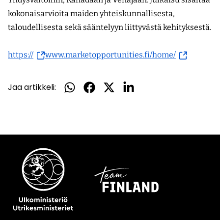
kokonaisarvioita maiden yhteiskunnallisesta,
taloudellisesta sekä sääntelyyn liittyvästä kehityksestä.
(siirryt
(siirryt
https://
www.marketopportunities.fi/home/
toiseen
toiseen
palveluun)
palveluun)
Jaa artikkeli:
Jaa
Jaa
Jaa
Jaa
WhatsApissa
Facebookissa
Twitterissä
LinkedInissä