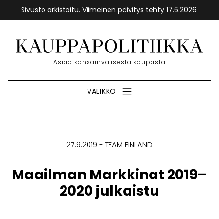
Sivusto arkistoitu. Viimeinen päivitys tehty 17.6.2026.
Siirry
sisältöön
Etusivu
Asiaa kansainvälisestä kaupasta
VALIKKO
27.9.2019
TEAM FINLAND
Maailman Markkinat 2019–
2020 julkaistu