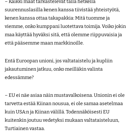
– Kaikki maat tarkastelevat tällä hetkellä
suurennuslasilla kenen kanssa tiivistää yhteistyötä,
kenen kanssa ottaa takapakkia: Mitä tuomme ja
viemme, onko kumppani luotettava toimija. Voiko jokin
maa käyttää hyväksi sitä, että olemme riippuvaisia ja
että pääsemme maan markkinoille.
Entä Euroopan unioni, jos valtataistelu ja kupliin
jakautuminen jatkuu, onko meilläkin valinta
edessämme?
– EU ei näe asiaa näin mustavalkoisena. Unionin ei ole
tarvetta estää Kiinan nousua, ei ole samaa asetelmaa
kuin USA:n ja Kiinan välillä. Todennäköisesti EU
kuitenkin joutuu vedetyksi mukaan valtataisteluun,
Turtiainen vastaa.