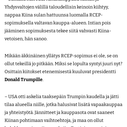
Yhdysvaltojen välillä taloudellisin keinoin kiihtyy,
nappaa Kiina sulan hattuunsa luomalla RCEP-
sopimuksella valtavan kauppa-alueen. Intian pois
jääminen sopimuksesta tekee siitä vahvasti Kiina-
vetoisen, hän sanoo.
Mikään äkkinäinen yllätys RCEP-sopimus ei ole, se on
ollut tekeillä jo pitkään. Miksi se lopulta syntyi juuri nyt?
Osittain kiitokset etenemisestä kuuluvat presidentti
Donald Trumpille
.
– USA otti askelia taaksepäin Trumpin kaudella ja jätti
tilaa alueella niille, jotka halusivat lisätä vapaakauppaa
ja yhteistyötä. Jännitteet ja kauppasota ovat saaneet
Kiinan pohtimaan vaihtoehtoja, ja maa on ollut