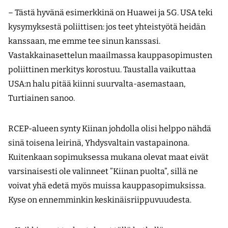
– Tästä hyvänä esimerkkinä on Huawei ja 5G. USA teki
kysymyksestä poliittisen: jos teet yhteistyötä heidän
kanssaan, me emme tee sinun kanssasi.
Vastakkainasettelun maailmassa kauppasopimusten
poliittinen merkitys korostuu. Taustalla vaikuttaa
USA:n halu pitää kiinni suurvalta-asemastaan,
Turtiainen sanoo.
RCEP-alueen synty Kiinan johdolla olisi helppo nähdä
sinä toisena leirinä, Yhdysvaltain vastapainona.
Kuitenkaan sopimuksessa mukana olevat maat eivät
varsinaisesti ole valinneet ”Kiinan puolta”, sillä ne
voivat yhä edetä myös muissa kauppasopimuksissa.
Kyse on ennemminkin keskinäisriippuvuudesta.