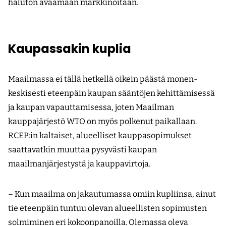
haluton avaamaan markkinoitaan.
Kaupassakin kuplia
Maailmassa ei tällä hetkellä oikein päästä monen­
keskisesti eteenpäin kaupan sääntöjen kehittämisessä
ja kaupan vapauttamisessa, joten Maailman
kauppajärjestö WTO on myös polkenut paikallaan.
RCEP:in kaltaiset, alueelliset kauppasopimukset
saattavatkin muuttaa pysyvästi kaupan
maailmanjärjestystä ja kauppavirtoja.
– Kun maailma on jakautumassa omiin kupliinsa, ainut
tie eteenpäin tuntuu olevan alueellisten sopimusten
solmiminen eri kokoonpanoilla. Olemassa oleva