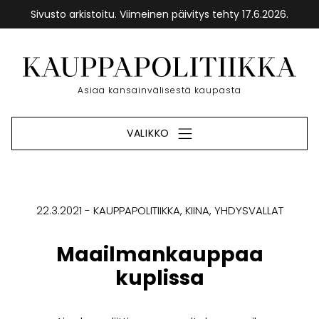
Sivusto arkistoitu. Viimeinen päivitys tehty 17.6.2026.
Siirry
sisältöön
Etusivu
Asiaa kansainvälisestä kaupasta
VALIKKO
22.3.2021
KAUPPAPOLITIIKKA
KIINA
YHDYSVALLAT
Maailmankauppaa
kuplissa