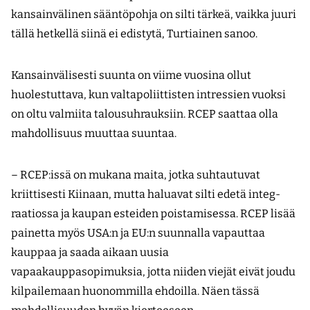
kansainvälinen sääntöpohja on silti tärkeä, vaikka juuri
tällä hetkellä siinä ei edistytä, Turtiainen sanoo.
Kansainvälisesti suunta on viime vuosina ollut
huolestuttava, kun valtapoliittisten intressien vuoksi
on oltu valmiita talousuhrauksiin. RCEP saattaa olla
mahdollisuus muuttaa suuntaa.
– RCEP:issä on mukana maita, jotka suhtautuvat
kriittisesti Kiinaan, mutta haluavat silti edetä integ­
raatiossa ja kaupan esteiden poistamisessa. RCEP lisää
painetta myös USA:n ja EU:n suunnalla vapauttaa
kauppaa ja saada aikaan uusia
vapaakauppasopimuksia, jotta niiden viejät eivät joudu
kilpailemaan huonommilla ehdoilla. Näen tässä