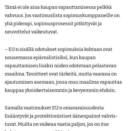
Tämä ei ole aina kaupan vapauttamisessa pelkkä
vahvuus. Jos vaatimuslista sopimuskumppaneille on
yhä pidempi, sopimusprosessit pitkittyvät ja
neuvottelut vaikeutuvat.
– EU:n sisällä odotukset sopimuksia kohtaan ovat
nousemassa epärealistisiksi, kun kaupan
vapauttamisen lisäksi niiden odotetaan pelastavan
maailma. Tavoitteet ovat tärkeitä, mutta vaarana on
ajautuminen asemaan, jossa muu maailma vapauttaa
kauppaa yksinkertaisemmin ja kevyemmin ehdoin.
Samalla vaatimukset EU:n omavaraisuudesta
lisääntyvät ja protektionistiset äänenpainot vahvis­
tuvat. Muilta on vaikeaa vaatia paljon, jos on itse