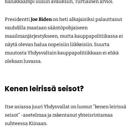
halukkaampi uusiin avauksiin, Turtiainen arvioi.
Presidentti
Joe Biden
on heti alkajaisiksi palauttanut
vauhdilla maataan sääntöpohjaiseen
maailmanjärjestykseen, mutta kauppapolitiikassa ei
näytä olevan halua nopeisiin liikkeisiin. Suurta
muutosta Yhdysvaltain kauppapolitiikkaan ei ehkä
olekaan luvassa.
Kenen leirissä seisot?
Itse asiassa juuri Yhdysvallat on luonut ”kenen leirissä
seisot” -asetelmaa ja rakentanut yhteisrintamaa
suhteessa Kiinaan.