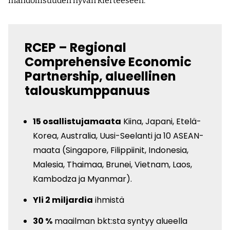
mahdollisuuden hyvän kierteeseen.
RCEP – Regional
Comprehensive Economic
Partnership, alueellinen
talouskumppanuus
15 osallistujamaata
Kiina, Japani, Etelä-
Korea, Australia, Uusi-Seelanti ja 10 ASEAN-
maata (Singapore, Filippiinit, Indonesia,
Malesia, Thaimaa, Brunei, Vietnam, Laos,
Kambodza ja Myanmar).
Yli 2 miljardia
ihmistä
30 %
maailman bkt:sta syntyy alueella