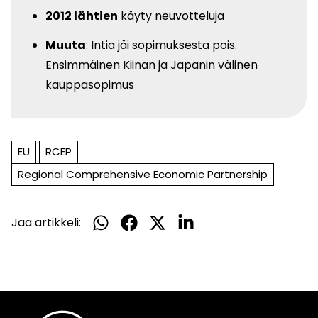
2012 lähtien
käyty neuvotteluja
Muuta
: Intia jäi sopimuksesta pois.
Ensimmäinen Kiinan ja Japanin välinen
kauppasopimus
EU
RCEP
Regional Comprehensive Economic Partnership
Jaa artikkeli:
Jaa
Jaa
Jaa
Jaa
WhatsApissa
Facebookissa
Twitterissä
LinkedInissä