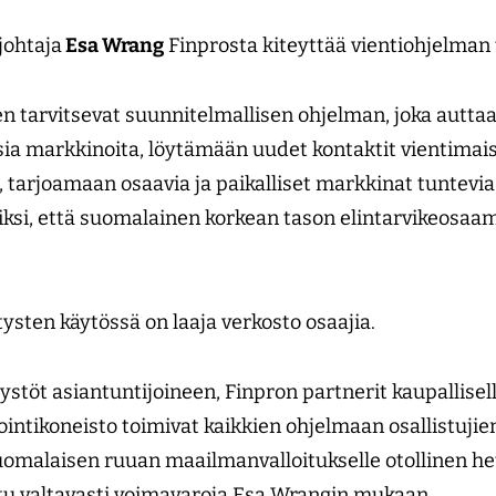
johtaja
Esa Wrang
Finprosta kiteyttää vientiohjelman 
en tarvitsevat suunnitelmallisen ohjelman, joka auttaa
ia markkinoita, löytämään uudet kontaktit vientima
, tarjoamaan osaavia ja paikalliset markkinat tuntevi
 siksi, että suomalainen korkean tason elintarvikeosa
ysten käytössä on laaja verkosto osaajia.
töt asiantuntijoineen, Finpron partnerit kaupallisell
intikoneisto toimivat kaikkien ohjelmaan osallistujien
uomalaisen ruuan maailmanvalloitukselle otollinen hetk
tu valtavasti voimavaroja Esa Wrangin mukaan.