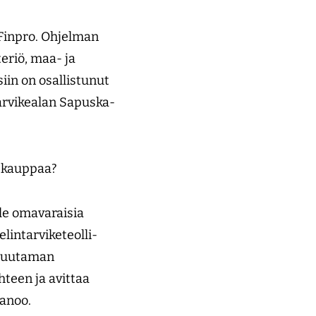
 Finpro. Ohjelman
eriö, maa- ja
siin on osallistunut
tarvikealan Sapuska-
ä kauppaa?
 ole omavaraisia
elintarviketeolli­
 muutaman
teen ja avittaa
anoo.