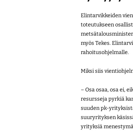
Elintarvikkeiden vie
toteutukseen osallist
metsätalousministeriö
myös Tekes. Elintarv
rahoitusohjelmalle.
Miksi siis vientiohj
– Osa osaa, osa ei, ei
resursseja pyrkiä kan
suuden pk-yrityksist
suuryrityksen käsiss
yrityksiä menestymä