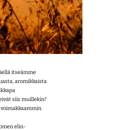
iellä itseämme
uasta, aromikkaista
aikkapa
ivät siis muillekin?
tä voimakkaammin.
uomen elin­