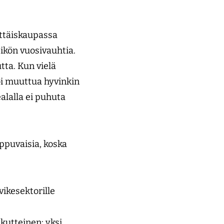
ittäiskaupassa
ikön vuosivauhtia.
tta. Kun vielä
oi muuttua hyvinkin
alalla ei puhuta
ippuvaisia, koska
vikesektorille
kutteinen: yksi