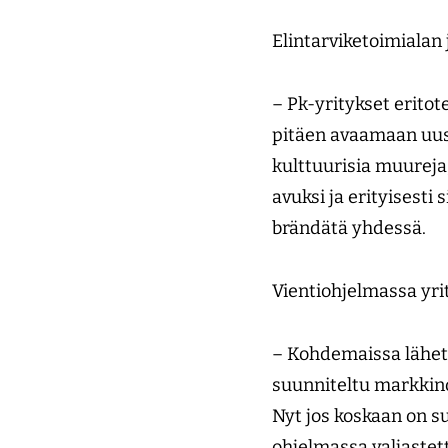
Elintarviketoimialan 
– Pk-yritykset eritot
pitäen avaamaan uus
kulttuurisia muureja
avuksi ja erityisesti
brändätä yhdessä.
Vientiohjelmassa yrit
– Kohdemaissa lähetys
suunniteltu markkino
Nyt jos koskaan on s
ohjelmassa valjastet