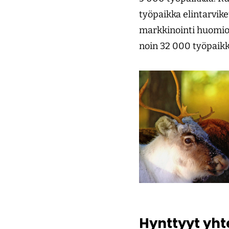
työpaikka elintarvik
markkinointi huomioo
noin 32 000 työpaikk
Hynttyyt yht