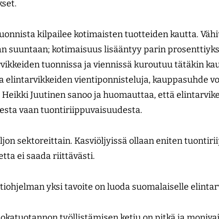
set.
uonnista kilpailee kotimaisten tuotteiden kautta. Väh
n suuntaan; kotimaisuus lisääntyy parin prosenttiyks
ikkeiden tuonnissa ja viennissä kuroutuu tätäkin kau
elintarvikkeiden vientiponnisteluja, kauppasuhde v
 Heikki Juutinen sanoo ja huomauttaa, että elintarvike
sta vaan tuontiriippuvaisuudesta.
ljon sektoreittain. Kasviöljyissä ollaan eniten tuontiri
tta ei saada riittävästi.
tiohjelman yksi tavoite on luoda suomalaiselle elintar
okatuotannon työllistämisen ketju on pitkä ja monivai