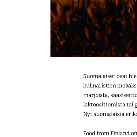
Suomalaiset ovat hi
kulinaristien mekaks
marjoista, saasteetto
laktoosittomista tai 
Nyt suomalaisia eri
Food from Finland on