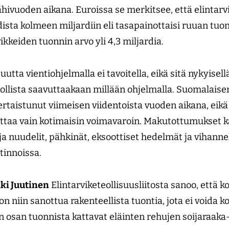
lähivuoden aikana. Euroissa se merkitsee, että elintarv
dista kolmeen miljardiin eli tasapainottaisi ruuan tuon
ikkeiden tuonnin arvo yli 4,3 miljardia.
utta vientiohjelmalla ei tavoitella, eikä sitä nykyisell
ollista saavuttaakaan millään ohjelmalla. Suomalaise
ertaistunut viimeisen viidentoista vuoden aikana, eikä
uttaa vain kotimaisin voimavaroin. Makutottumukset k
ja nuudelit, pähkinät, eksoottiset hedelmät ja vihanne
tinnoissa.
ki Juutinen
Elin­tarvike­teollisuusliitosta sanoo, että
on niin sanottua rakenteellista tuontia, jota ei voida k
 osan tuonnista kattavat eläinten rehujen soijaraaka-