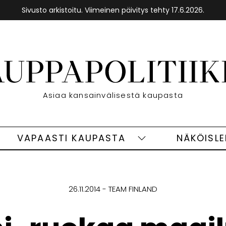
Sivusto arkistoitu. Viimeinen päivitys tehty 17.6.2026.
Etusivu
Asiaa kansainvälisestä kaupasta
VAPAASTI KAUPASTA
NÄKÖISL
eet
Vapaasti
ivut
kaupasta
alasivut
26.11.2014
TEAM FINLAND