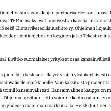
ntiohjelmasta vastaa laajan partneriverkoston kanssa
uvat TEMin lisäksi Valtioneuvoston kanslia, ulkominist
 sekä Elin­tarviketeollisuusliitto ry. Ohjelman linjauk
ikkeiden vientiohjelma on looginen jatko Tekesin elin
elma? Eivätkö suomalaiset yritykset osaa kansainvälist
kä pienillä ja keskisuurilla yrityksillä yksinkertaisesti
sainvälisille markkinoille. Vain kaksitoista prosenttia 
ä toimii kansainvälisesti. Kansainvälinen kauppa on
ä. Ohjelma tarvitaan, jotta voimme koota osaamisen yh
än yhdessä maailman markkinoilla, Heikki Juutinen s