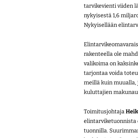
tarvikevienti viiden 
nykyisestä 1,6 miljar
Nykyisellään elintarv
Elintarvikeomavaraisu
rakenteella ole mahd
valikoima on kaksink
tarjontaa voida tote
meillä kuin muualla, 
kuluttajien makunau
Toimitusjohtaja
Heik
elintarviketuonnista 
tuonnilla. Suurimman