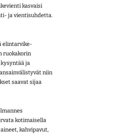
ikevienti kasvaisi
ti- ja vientisuhdetta.
ä elintarvike­
n ruokakorin
 kysyntää ja
ansainvälistyvät niin
kset saavat sijaa
 kolmannes
orvata kotimaisella
aineet, kahvipavut,