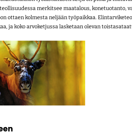
eteollisuudessa merkitsee maatalous, konetuotanto, va
n ottaen kolmesta neljään työpaikkaa. Elintarviketeo
aa, ja koko arvoketjussa lasketaan olevan toistasataa
een