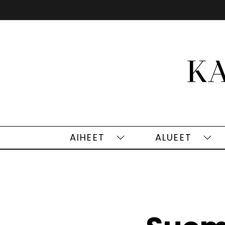
Siirry
sisältöön
AIHEET
ALUEET
Aiheet
Alu
alasivut
alas