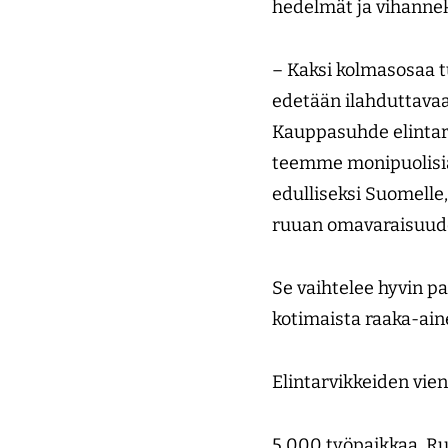
hedelmät ja vihannek
– Kaksi kolmasosaa t
edetään ilahduttavaa
Kauppasuhde elintarv
teemme monipuolisia 
edulliseksi Suomelle,
ruuan omavaraisuude
Se vaihtelee hyvin pa
kotimaista raaka-aine
Elintarvikkeiden vien
5 000 työpaikkaa. Ru