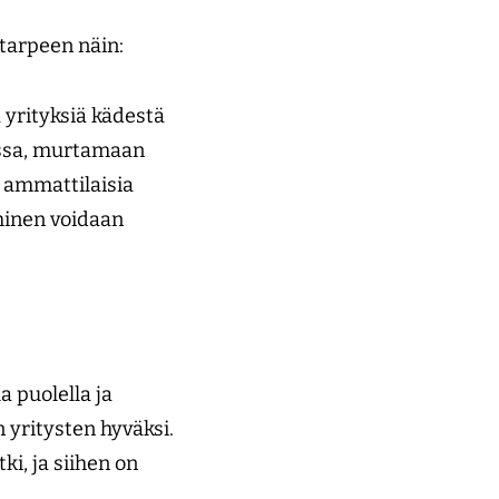
tarpeen näin:
 yrityksiä kädestä
issa, murtamaan
a ammattilaisia
aminen voidaan
a puolella ja
 yritysten hyväksi.
i, ja siihen on