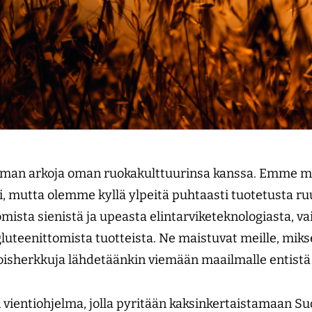
eman arkoja oman ruokakulttuurinsa kanssa. Emme m
i, mutta olemme kyllä ylpeitä puhtaasti tuotetusta ru
mista sienistä ja upeasta elintarviketeknologiasta, v
gluteenittomista tuotteista. Ne maistuvat meille, mikse
koisherkkuja lähdetäänkin viemään maailmalle entis
 vientiohjelma, jolla pyritään kaksinkertaistamaan S