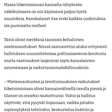
Maata liiketoiminnan kannalta tähyilevän
näkökulmasta on siis käynnissä paljon hyviä
muutoksia. Ranskalaiset itse eivät kaikkia uudistuksia
ole purematta nielleet.
Tästä olivat merkkinä taannoin keltaliivien
mielenosoitukset. Niissä vastustettiin aluksi erityisesti
hallituksen suunnittelemaa polttoaineveron korotusta
mutta vaatimukset laajenivat myös kansalaisten
ostovoimaan ja vaikuttamismahdollisuuksiin.
– Mielenosoitusten ja levottomuuksien vaikutukset
liiketoimintaan olivat kansainvälisellä tasolla pieniä ja
tilanne on onneksi rauhoittunut. Valtio ja hallitus
näyttivät, että pysyvät linjassaan, vaikka joitakin
myönnytyksiä tehtiinkin, keskustelua lisättiin ja