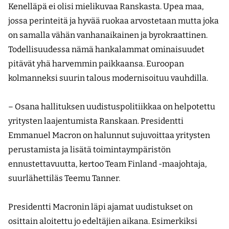
Kenelläpä ei olisi mielikuvaa Ranskasta. Upea maa,
jossa perinteitä ja hyvää ruokaa arvostetaan mutta joka
on samalla vähän vanhanaikainen ja byrokraattinen.
Todellisuudessa nämä hankalammat ominaisuudet
pitävät yhä harvemmin paikkaansa. Euroopan
kolmanneksi suurin talous modernisoituu vauhdilla.
– Osana hallituksen uudistuspolitiikkaa on helpotettu
yritysten laajentumista Ranskaan. Presidentti
Emmanuel Macron on halunnut sujuvoittaa yritysten
perustamista ja lisätä toimintaympäristön
ennustettavuutta, kertoo Team Finland -maajohtaja,
suurlähettiläs Teemu Tanner.
Presidentti Macronin läpi ajamat uudistukset on
osittain aloitettu jo edeltäjien aikana. Esimerkiksi