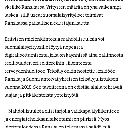
yksikkö Ranskassa. Yritysten määrää on yhä vaikeampi
laskea, sillä useat suomalaisyritykset toimivat
Ranskassa paikallisen edustajan kautta.
Erityisen mielenkiintoisia mahdollisuuksia voi
suomalaisyrityksille löytyä nopeasta
digitalisoitumisesta, joka on käynnissä aina hallinnosta
teollisuuden eri sektoreihin, liikenteestä
terveydenhuoltoon. Tekoäly onkin nostettu keskiöön,
Ranska ja Suomi antoivat yhteisen tekoälyjulistuksen
vuonna 2018. Sen tavoitteena on edistää alalla tehtävää
laajaa ja pitkäkestoista yhteistyötä.
– Mahdollisuuksia olisi tarjolla vaikkapa älyliikenteen
ja energiatehokkaan rakentamisen piirissä. Myös
kiertotaloudessa Ranska on tekemässä säädöksiä