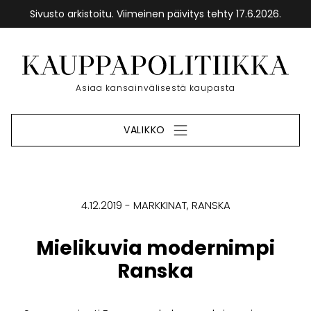
Sivusto arkistoitu. Viimeinen päivitys tehty 17.6.2026.
Siirry
sisältöön
Etusivu
Asiaa kansainvälisestä kaupasta
VALIKKO
4.12.2019
MARKKINAT
RANSKA
Mielikuvia modernimpi
Ranska