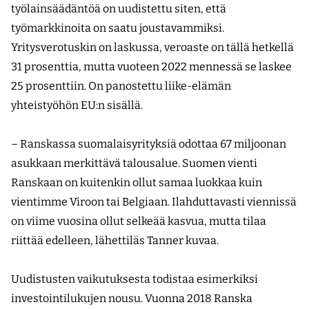
työlainsäädäntöä on uudistettu siten, että
työmarkkinoita on saatu joustavammiksi.
Yritysverotuskin on laskussa, veroaste on tällä hetkellä
31 prosenttia, mutta vuoteen 2022 mennessä se laskee
25 prosenttiin. On panostettu liike-elämän
yhteistyöhön EU:n sisällä.
– Ranskassa suomalaisyrityksiä odottaa 67 miljoonan
asukkaan merkittävä talousalue. Suomen vienti
Ranskaan on kuitenkin ollut samaa luokkaa kuin
vientimme Viroon tai Belgiaan. Ilahduttavasti viennissä
on viime vuosina ollut selkeää kasvua, mutta tilaa
riittää edelleen, lähettiläs Tanner kuvaa.
Uudistusten vaikutuksesta todistaa esimerkiksi
investointilukujen nousu. Vuonna 2018 Ranska