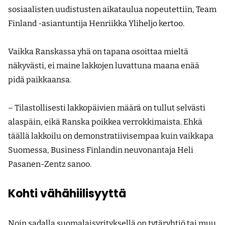
sosiaalisten uudistusten aikataulua nopeutettiin, Team
Finland -asiantuntija Henriikka Yliheljo kertoo.
Vaikka Ranskassa yhä on tapana osoittaa mieltä
näkyvästi, ei maine lakkojen luvattuna maana enää
pidä paikkaansa.
– Tilastollisesti lakkopäivien määrä on tullut selvästi
alaspäin, eikä Ranska poikkea verrokkimaista. Ehkä
täällä lakkoilu on demonstratiivisempaa kuin vaikkapa
Suomessa, Business Finlandin neuvonantaja Heli
Pasanen-Zentz sanoo.
Kohti vähähiilisyyttä
Noin sadalla suomalaisyrityksellä on tytäryhtiö tai muu