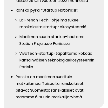
laskee 25%:iin vuoteen 2022 mennessä
Ranska pyrkii ”Startup Nationiksi”:
La French Tech -ohjelma tukee
ranskalaista startup-ekosysteemiä
Maailman suurin startup-hautomo
Station F sijaitsee Pariisissa
VivaTech–startup-tapahtuma kokoaa
kansainvälisen teknologiaekosysteemin
Pariisiin
Ranska on maailman suosituin
matkailumaa. Toisaalta ranskalaiset
pitävät Suomesta: ranskalaiset ovat
maamme 6. suurin matkailijaryhmä.