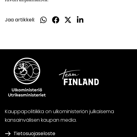
Jaa artikkeli:
Jaa
Jaa
Jaa
Jaa
WhatsApissa
Facebookissa
Twitterissä
LinkedInissä
Kauppapolitiikka on ulkoministeriön julkaisema
kansainvälisen kaupan media.
Tietosuojaseloste