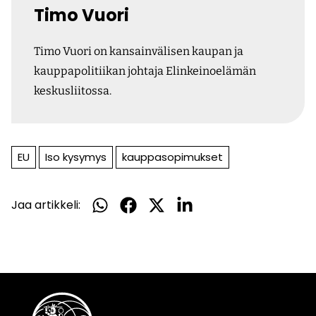
Timo Vuori
Timo Vuori on kansainvälisen kaupan ja
kauppapolitiikan johtaja Elinkeinoelämän
keskusliitossa.
EU
Iso kysymys
kauppasopimukset
Jaa artikkeli:
Jaa
Jaa
Jaa
Jaa
WhatsApissa
Facebookissa
Twitterissä
LinkedInissä