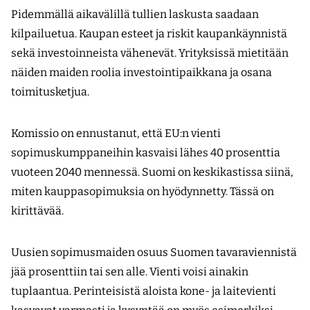
Pidemmällä aikavälillä tullien laskusta saadaan
kilpailuetua. Kaupan esteet ja riskit kaupankäynnistä
sekä investoinneista vähenevät. Yrityksissä mietitään
näiden maiden roolia inves­tointipaikkana ja osana
toimitusketjua.
Komissio on ennustanut, että EU:n vienti
sopimuskumppaneihin kasvaisi lähes 40 prosenttia
vuoteen 2040 mennessä. Suomi on keskikastissa siinä,
miten kauppasopimuksia on hyödynnetty. Tässä on
kirittävää.
Uusien sopimusmaiden osuus Suomen tavaraviennistä
jää prosenttiin tai sen alle. Vienti voisi ainakin
tuplaantua. Perinteisistä aloista kone- ja laite­vienti