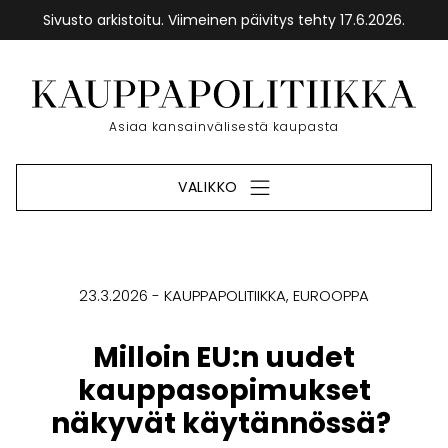
Sivusto arkistoitu. Viimeinen päivitys tehty 17.6.2026.
Siirry
sisältöön
Etusivu
Asiaa kansainvälisestä kaupasta
VALIKKO
23.3.2026
KAUPPAPOLITIIKKA
EUROOPPA
Milloin EU:n uudet
kauppasopimukset
näkyvät käytännössä?