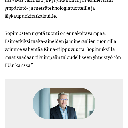
kasvavat varmasti ja kysyntää on myös esimerkiksi
ympäristö- ja metsäteknologiatuotteille ja
älykaupunkiratkaisuille.
Sopimusten myötä tuonti on ennakoitavampaa.
Esimerkiksi raaka-aineiden ja mineraalien tuonnilla
voimme vähentää Kiina-riippuvuutta. Sopimuksilla
maat saadaan tiiviimpään taloudelliseen yhteistyöhön
EU:n kanssa.”