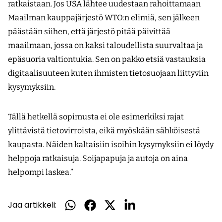
ratkaistaan. Jos USA lähtee uudestaan rahoittamaan
Maailman kauppajärjestö WTO:n elimiä, sen jälkeen
päästään siihen, että järjestö pitää päivittää
maailmaan, jossa on kaksi taloudellista suurvaltaa ja
epäsuoria valtiontukia. Sen on pakko etsiä vastauksia
digitaalisuuteen kuten ihmisten tietosuojaan liittyviin
kysymyksiin.
Tällä hetkellä sopimusta ei ole esimerkiksi rajat
ylittävistä tietovirroista, eikä myöskään sähköisestä
kaupasta. Näiden kaltaisiin isoihin kysymyksiin ei löydy
helppoja ratkaisuja. Soija­papuja ja autoja on aina
helpompi laskea.”
Jaa artikkeli:
Jaa
Jaa
Jaa
Jaa
WhatsApissa
Facebookissa
Twitterissä
LinkedInissä