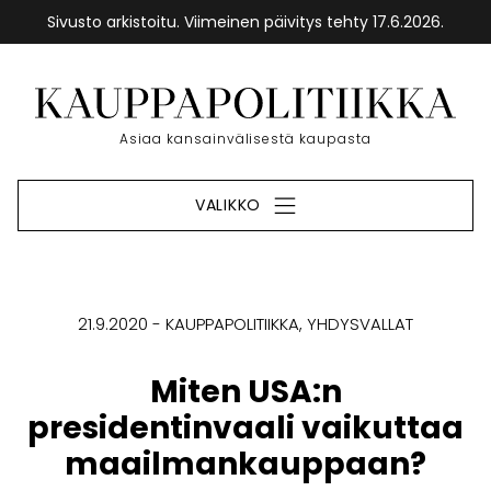
Sivusto arkistoitu. Viimeinen päivitys tehty 17.6.2026.
Siirry
sisältöön
Etusivu
Asiaa kansainvälisestä kaupasta
VALIKKO
21.9.2020
KAUPPAPOLITIIKKA
YHDYSVALLAT
Miten USA:n
presidentinvaali vaikuttaa
maailmankauppaan?