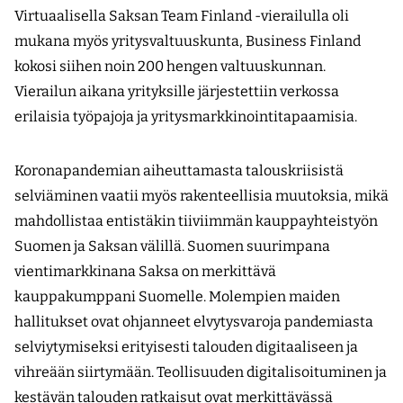
Virtuaalisella Saksan Team Finland -vierailulla oli
mukana myös yritysvaltuuskunta, Business Finland
kokosi siihen noin 200 hengen valtuuskunnan.
Vierailun aikana yrityksille järjestettiin verkossa
erilaisia työpajoja ja yritysmarkkinointitapaamisia.
Koronapandemian aiheuttamasta talouskriisistä
selviäminen vaatii myös rakenteellisia muutoksia, mikä
mahdollistaa entistäkin tiiviimmän kauppayhteistyön
Suomen ja Saksan välillä. Suomen suurimpana
vientimarkkinana Saksa on merkittävä
kauppakumppani Suomelle. Molempien maiden
hallitukset ovat ohjanneet elvytysvaroja pandemiasta
selviytymiseksi erityisesti talouden digitaaliseen ja
vihreään siirtymään. Teollisuuden digitalisoituminen ja
kestävän talouden ratkaisut ovat merkittävässä