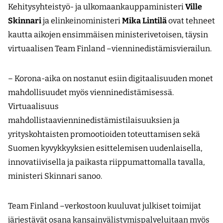
Kehitysyhteistyö- ja ulkomaankauppaministeri
Ville
Skinnari
ja elinkeinoministeri
Mika Lintilä
ovat tehneet
kautta aikojen ensimmäisen ministerivetoisen, täysin
virtuaalisen Team Finland –vienninedistämisvierailun.
– Korona-aika on nostanut esiin digitaalisuuden monet
mahdollisuudet myös vienninedistämisessä.
Virtuaalisuus
mahdollistaavienninedistämistilaisuuksien ja
yrityskohtaisten promootioiden toteuttamisen sekä
Suomen kyvykkyyksien esittelemisen uudenlaisella,
innovatiivisella ja paikasta riippumattomalla tavalla,
ministeri Skinnari sanoo.
Team Finland –verkostoon kuuluvat julkiset toimijat
järjestävät osana kansainvälistymispalveluitaan myös