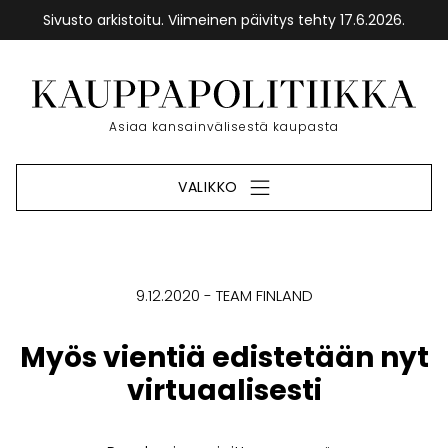
Sivusto arkistoitu. Viimeinen päivitys tehty 17.6.2026.
Siirry
sisältöön
Etusivu
Asiaa kansainvälisestä kaupasta
VALIKKO
9.12.2020
TEAM FINLAND
Myös vientiä edistetään nyt
virtuaalisesti