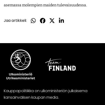
asemassa molempien maiden tulevaisuudessa.
Jaa artikkeli:
Jaa
Jaa
Jaa
Jaa
WhatsApissa
Facebookissa
Twitterissä
LinkedInissä
Kauppapolitiikka on ulkoministeriön julkaisema
kansainvälisen kaupan media.