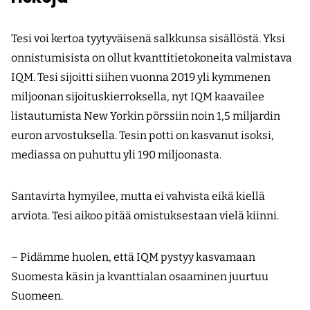
Tesi voi kertoa tyytyväisenä salkkunsa sisällöstä. Yksi
onnistumisista on ollut kvanttitietokoneita valmistava
IQM. Tesi sijoitti siihen vuonna 2019 yli kymmenen
miljoonan sijoituskierroksella, nyt IQM kaavailee
listautumista New Yorkin pörssiin noin 1,5 miljardin
euron arvostuksella. Tesin potti on kasvanut isoksi,
mediassa on puhuttu yli 190 miljoonasta.
Santavirta hymyilee, mutta ei vahvista eikä kiellä
arviota. Tesi aikoo pitää omistuksestaan vielä kiinni.
– Pidämme huolen, että IQM pystyy kasvamaan
Suomesta käsin ja kvanttialan osaaminen juurtuu
Suomeen.