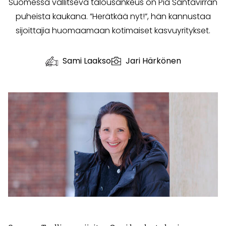
Suomessa vallitseva talousankeus on Pia Santavirran
puheista kaukana. ”Herätkää nyt!”, hän kannustaa
sijoittajia huomaamaan kotimaiset kasvuyritykset.
Sami Laakso
Jari Härkönen