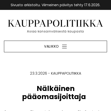
Sivusto arkistoitu. Viimeinen päivitys tehty 17.6.2026.
Siirry
sisältöön
Etusivu
Asiaa kansainvälisestä kaupasta
VALIKKO
23.3.2026
KAUPPAPOLITIIKKA
Nälkäinen
pääomasijoittaja