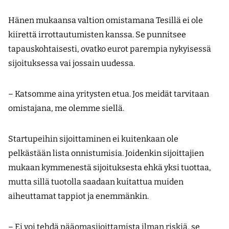
Hänen mukaansa valtion omistamana Tesillä ei ole
kiirettä irrottautumisten kanssa. Se punnitsee
tapauskohtaisesti, ovatko eurot parempia nykyisessä
sijoituksessa vai jossain uudessa.
– Katsomme aina yritysten etua. Jos meidät tarvitaan
omistajana, me olemme siellä.
Startupeihin sijoittaminen ei kuitenkaan ole
pelkästään lista onnistumisia. Joidenkin sijoittajien
mukaan kymmenestä sijoituksesta ehkä yksi tuottaa,
mutta sillä tuotolla saadaan kuitattua muiden
aiheuttamat tappiot ja enemmänkin.
– Ei voi tehdä pääomasijoittamista ilman riskiä, se