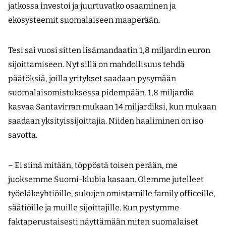
jatkossa investoi ja juurtuvatko osaaminen ja
ekosysteemit suomalaiseen maaperään.
Tesi sai vuosi sitten lisämandaatin 1,8 miljardin euron
sijoittamiseen. Nyt sillä on mahdollisuus tehdä
päätöksiä, joilla yritykset saadaan pysymään
suomalaisomistuksessa pidempään. 1,8 miljardia
kasvaa Santavirran mukaan 14 miljardiksi, kun mukaan
saadaan yksityissijoittajia. Niiden haaliminen on iso
savotta.
– Ei siinä mitään, töppöstä toisen perään, me
juoksemme Suomi-klubia kasaan. Olemme jutelleet
työeläkeyhtiöille, sukujen omistamille family officeille,
säätiöille ja muille sijoittajille. Kun pystymme
faktaperustaisesti näyttämään miten suomalaiset