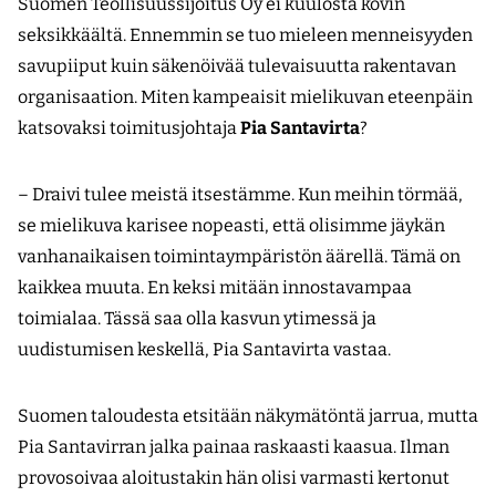
Suomen Teollisuussijoitus Oy ei kuulosta kovin
seksikkäältä. Ennemmin se tuo mieleen menneisyyden
savupiiput kuin säkenöivää tulevaisuutta rakentavan
organisaation. Miten kampeaisit mielikuvan eteenpäin
katsovaksi toimitusjohtaja
Pia Santavirta
?
– Draivi tulee meistä itsestämme. Kun meihin törmää,
se mielikuva karisee nopeasti, että olisimme jäykän
vanhanaikaisen toimintaympäristön äärellä. Tämä on
kaikkea muuta. En keksi mitään innostavampaa
toimialaa. Tässä saa olla kasvun ytimessä ja
uudistumisen keskellä, Pia Santavirta vastaa.
Suomen taloudesta etsitään näkymätöntä jarrua, mutta
Pia Santavirran jalka painaa raskaasti kaasua. Ilman
provosoivaa aloitustakin hän olisi varmasti kertonut