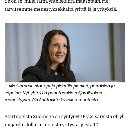
Se on se, millä tämä yhteiskunta maksetaan. Me
tarvitsemme menestyksekkäitä yrittäjiä ja yrityksiä.
– Aikaisemmin startupeja pidettiin pieninä, pörröisinä ja
söpöinä. Nyt yhtäkkiä puhutaankin miljardiluokan
menestyjistä, Pia Santavirta kuvailee muutosta.
Startupeista Suomeen on syntynyt 16 yksisarvista eli yli
miljardin dollarin arvoista yritystä, joista 10