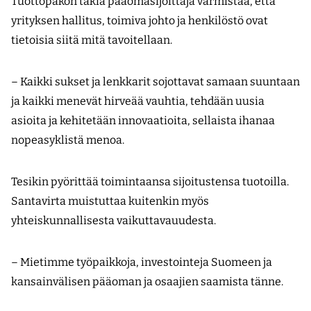
Tuottopakon takia pääomasijoittaja varmistaa, että
yrityksen hallitus, toimiva johto ja henkilöstö ovat
tietoisia siitä mitä tavoitellaan.
– Kaikki sukset ja lenkkarit sojottavat samaan suuntaan
ja kaikki menevät hirveää vauhtia, tehdään uusia
asioita ja kehitetään innovaatioita, sellaista ihanaa
nopeasyklistä menoa.
Tesikin pyörittää toimintaansa sijoitustensa tuotoilla.
Santavirta muistuttaa kuitenkin myös
yhteiskunnallisesta vaikuttavauudesta.
– Mietimme työpaikkoja, investointeja Suomeen ja
kansainvälisen pääoman ja osaajien saamista tänne.