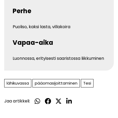
Perhe
Puoliso, kaksi lasta, villakoira
Vapaa-aika
Luonnossa, erityisesti saaristossa liikkuminen
lähikuvassa
pääomasijoittaminen
Tesi
Jaa artikkeli:
Jaa
Jaa
Jaa
Jaa
WhatsApissa
Facebookissa
Twitterissä
LinkedInissä