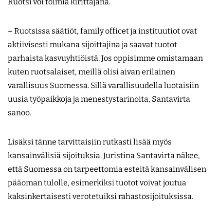
Ruotsi voi toimia kirittäjänä.
– Ruotsissa säätiöt, family officet ja instituutiot ovat
aktiivisesti mukana sijoittajina ja saavat tuotot
parhaista kasvuyhtiöistä. Jos oppisimme omistamaan
kuten ruotsalaiset, meillä olisi aivan erilainen
varallisuus Suomessa. Sillä varallisuudella luotaisiin
uusia työpaikkoja ja menestystarinoita, Santavirta
sanoo.
Lisäksi tänne tarvittaisiin rutkasti lisää myös
kansainvälisiä sijoituksia. Juristina Santavirta näkee,
että Suomessa on tarpeettomia esteitä kansainvälisen
pääoman tulolle, esimerkiksi tuotot voivat joutua
kaksinkertaisesti verotetuiksi rahastosijoituksissa.