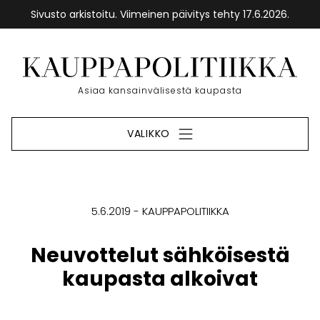
Sivusto arkistoitu. Viimeinen päivitys tehty 17.6.2026.
Siirry
sisältöön
Etusivu
Asiaa kansainvälisestä kaupasta
VALIKKO
5.6.2019
KAUPPAPOLITIIKKA
Neuvottelut sähköisestä
kaupasta alkoivat