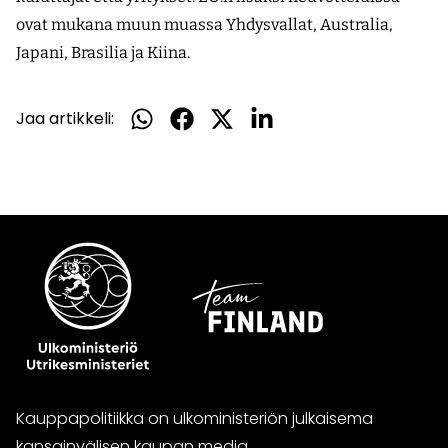
ovat mukana muun muassa Yhdysvallat, Australia,
Japani, Brasilia ja Kiina.
Jaa artikkeli:
Jaa
Jaa
Jaa
Jaa
WhatsApissa
Facebookissa
Twitterissä
LinkedInissä
Kauppapolitiikka on ulkoministeriön julkaisema
kansainvälisen kaupan media.