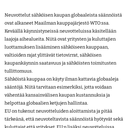
Neuvottelut sähköisen kaupan globaaleista säännöistä
ovat alkaneet Maailman kauppajärjestö WTO:ssa.
Keväällä käynnistyneissä neuvotteluissa käsitellään
laajoja aihealueita. Niitä ovat yritysten ja kuluttajien
luottamuksen lisääminen sähköiseen kauppaan,
valtioiden rajat ylittävät tietovirrat, sähköisen
kaupankäynnin saatavuus ja sähköisten toimitusten
tullittomuus.
Sähköistä kauppaa on käyty ilman kattavia globaaleja
sääntöjä. Niitä tarvitaan esimerkiksi, jotta voidaan
vähentää kansainvälisen kaupan kustannuksia ja
helpottaa globaalien ketjujen hallintaa.
EU on tukenut neuvotteluiden aloittamista ja pitää
tärkeänä, että neuvoteltavista säännöistä hyötyvät sekä
kuluttajat että yritykset. EU:n lisäksi neuvotteluissa