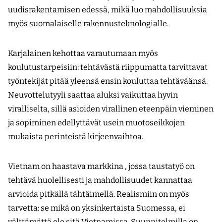
uudisrakentamisen edessä, mikä luo mahdollisuuksia
myös suomalaiselle rakennusteknologialle.
Karjalainen kehottaa varautumaan myös
koulutustarpeisiin: tehtävästä riippumatta tarvittavat
työntekijät pitää yleensä ensin kouluttaa tehtäväänsä.
Neuvottelutyyli saattaa aluksi vaikuttaa hyvin
viralliselta, sillä asioiden virallinen eteenpäin vieminen
ja sopiminen edellyttävät usein muotoseikkojen
mukaista perinteistä kirjeenvaihtoa.
Vietnam on haastava markkina , jossa taustatyö on
tehtävä huolellisesti ja mahdollisuudet kannattaa
arvioida pitkällä tähtäimellä. Realismiin on myös
tarvetta: se mikä on yksinkertaista Suomessa, ei
välttämättä ole sitä Vietnamissa. Suunnitelmilla on