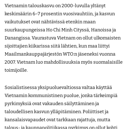
Vietnamin talouskasvu on 2000-luvulla yltänyt
keskimäärin 6–7 prosentin vuosivauhtiin, ja kasvun
vaikutukset ovat nähtävissä etenkin maan
suurkaupungeissa Ho Chi Minh Cityssä, Hanoissa ja
Danangissa. Vaurastuva Vietnam on ollut ulkomaisten
sijoittajien kiikarissa siitä lähtien, kun maa liittyi
Maailmankauppajärjestön WTO:n jäseneksi vuonna
2007. Vietnam luo mahdollisuuksia myös suomalaisille
toimijoille.
Sosialistisessa yksipuoluevaltiossa valtaa käyttää
Vietnamin kommunistinen puolue, jonka tärkeimpiä
pyrkimyksiä ovat vakauden säilyttäminen ja
taloudellisen kasvun ylläpitäminen. Poliittiset ja
kansalaisvapaudet ovat tarkkaan rajattuja, mutta
talous- ja kauppapolitiikassa pyrkimys on ollut kohti