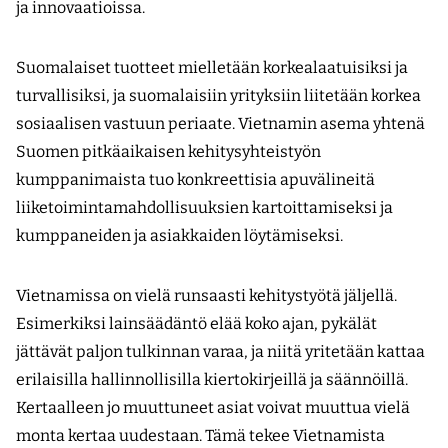
ja innovaatioissa.
Suomalaiset tuotteet mielletään korkealaatuisiksi ja
turvallisiksi, ja suomalaisiin yrityksiin liitetään korkea
sosiaalisen vastuun periaate. Vietnamin asema yhtenä
Suomen pitkäaikaisen kehitysyhteistyön
kumppanimaista tuo konkreettisia apuvälineitä
liiketoimintamahdollisuuksien kartoittamiseksi ja
kumppaneiden ja asiakkaiden löytämiseksi.
Vietnamissa on vielä runsaasti kehitystyötä jäljellä.
Esimerkiksi lainsäädäntö elää koko ajan, pykälät
jättävät paljon tulkinnan varaa, ja niitä yritetään kattaa
erilaisilla hallinnollisilla kiertokirjeillä ja säännöillä.
Kertaalleen jo muuttuneet asiat voivat muuttua vielä
monta kertaa uudestaan. Tämä tekee Vietnamista