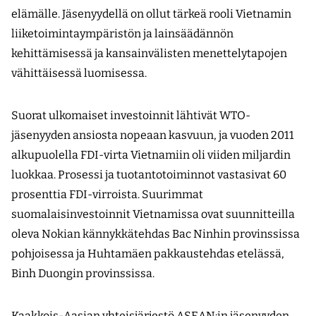
elämälle. Jäsenyydellä on ollut tärkeä rooli Vietnamin
liiketoimintaympäristön ja lainsäädännön
kehittämisessä ja kansainvälisten menettelytapojen
vähittäisessä luomisessa.
Suorat ulkomaiset investoinnit lähtivät WTO-
jäsenyyden ansiosta nopeaan kasvuun, ja vuoden 2011
alkupuolella FDI-virta Vietnamiin oli viiden miljardin
luokkaa. Prosessi ja tuotantotoiminnot vastasivat 60
prosenttia FDI-virroista. Suurimmat
suomalaisinvestoinnit Vietnamissa ovat suunnitteilla
oleva Nokian kännykkätehdas Bac Ninhin provinssissa
pohjoisessa ja Huhtamäen pakkaustehdas etelässä,
Binh Duongin provinssissa.
Kaakkois-Aasian yhteisjärjestö ASEAN:in jäsenyyden