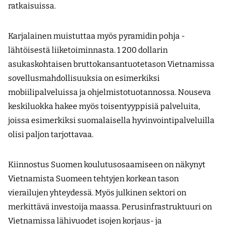
ratkaisuissa.
Karjalainen muistuttaa myös pyramidin pohja -
lähtöisestä liiketoiminnasta. 1 200 dollarin
asukaskohtaisen bruttokansantuotetason Vietnamissa
sovellusmahdollisuuksia on esimerkiksi
mobiilipalveluissa ja ohjelmistotuotannossa. Nouseva
keskiluokka hakee myös toisentyyppisiä palveluita,
joissa esimerkiksi suomalaisella hyvinvointipalveluilla
olisi paljon tarjottavaa.
Kiinnostus Suomen koulutusosaamiseen on näkynyt
Vietnamista Suomeen tehtyjen korkean tason
vierailujen yhteydessä. Myös julkinen sektori on
merkittävä investoija maassa. Perusinfrastruktuuri on
Vietnamissa lähivuodet isojen korjaus- ja