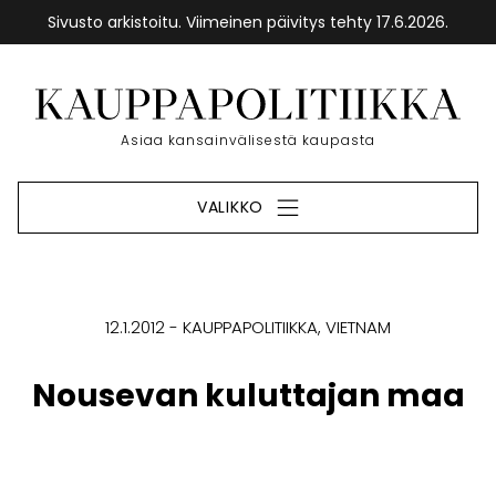
Sivusto arkistoitu. Viimeinen päivitys tehty 17.6.2026.
Siirry
sisältöön
Etusivu
Asiaa kansainvälisestä kaupasta
VALIKKO
12.1.2012
KAUPPAPOLITIIKKA
VIETNAM
Nousevan kuluttajan maa