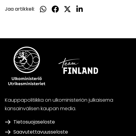
Jaa artikkeli:
Jaa
Jaa
Jaa
Jaa
WhatsApissa
Facebookissa
Twitterissä
LinkedInissä
Kauppapolitiikka on ulkoministeriön julkaisema
kansainvälisen kaupan media.
Tietosuojaseloste
Saavutettavuusseloste