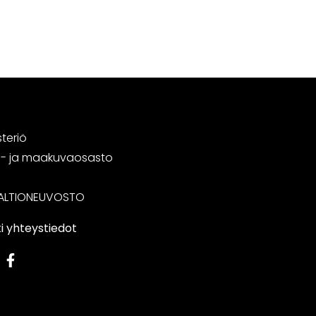
steriö
tä- ja maakuvaosasto
ALTIONEUVOSTO
i yhteystiedot
edIn
Facebook