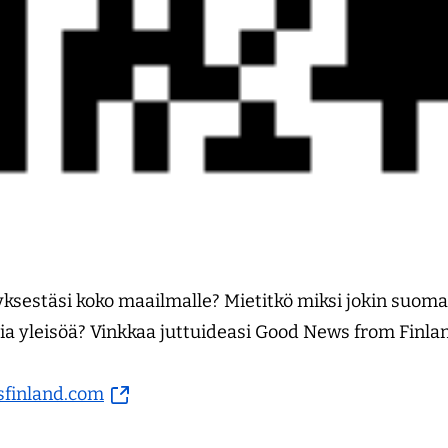
ksestäsi koko maailmalle? Mietitkö miksi jokin suomal
lia yleisöä? Vinkkaa juttuideasi Good News from Finland
(siirryt
sfinland.com
toiseen