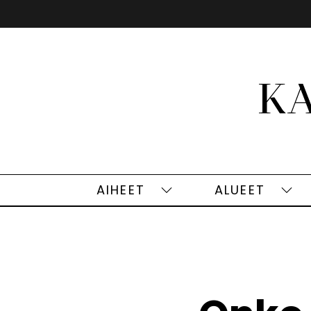
Siirry
sisältöön
AIHEET
ALUEET
Aiheet
Alu
alasivut
alas