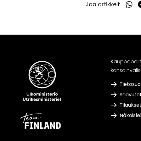
Jaa artikkeli:
Jaa
What
F
Kauppapoliti
kansainväli
Tietosuo
Saavute
Tilaukse
Näköisle