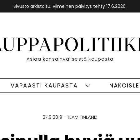
Sivusto arkistoitu. Viimeinen päivitys tehty 17.6.2026.
Etusivu
Asiaa kansainvälisestä kaupasta
VAPAASTI KAUPASTA
NÄKÖISL
eet
Vapaasti
ivut
kaupasta
alasivut
27.9.2019
TEAM FINLAND