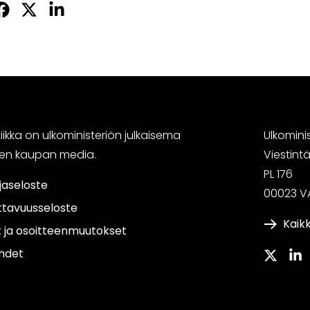
palveluun)
Jaa
Jaa
Jaa
sApissa
acebookissa
Twitterissä
LinkedInissä
ikka on ulkoministeriön julkaisema
Ulkomini
sen kaupan media.
Viestin
PL 176
jaseloste
00023 V
ttavuusseloste
Kaikk
t ja osoitteenmuutokset
hdet
Twitter
Link