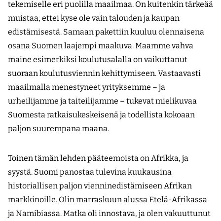
tekemiselle eri puolilla maailmaa. On kuitenkin tärkeää
muistaa, ettei kyse ole vain talouden ja kaupan
edistämisestä. Samaan pakettiin kuuluu olennaisena
osana Suomen laajempi maakuva. Maamme vahva
maine esimerkiksi koulutusalalla on vaikuttanut
suoraan koulutusviennin kehittymiseen. Vastaavasti
maailmalla menestyneet yrityksemme – ja
urheilijamme ja taiteilijamme – tukevat mielikuvaa
Suomesta ratkaisukeskeisenä ja todellista kokoaan
paljon suurempana maana.
Toinen tämän lehden pääteemoista on Afrikka, ja
syystä. Suomi panostaa tulevina kuukausina
historiallisen paljon vienninedistämiseen Afrikan
markkinoille. Olin marraskuun alussa Etelä-Afrikassa
ja Namibiassa. Matka oli innostava, ja olen vakuuttunut