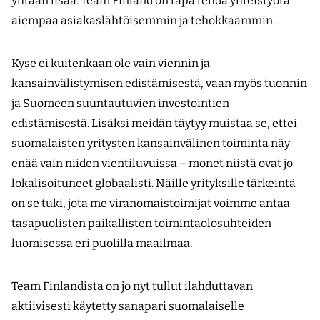
yhtään lisää. Team Finland on tapa tehdä yhteistyötä
aiempaa asiakaslähtöisemmin ja tehokkaammin.
Kyse ei kuitenkaan ole vain viennin ja
kansainvälistymisen edistämisestä, vaan myös tuonnin
ja Suomeen suuntautuvien investointien
edistämisestä. Lisäksi meidän täytyy muistaa se, ettei
suomalaisten yritysten kansainvälinen toiminta näy
enää vain niiden vientiluvuissa – monet niistä ovat jo
lokalisoituneet globaalisti. Näille yrityksille tärkeintä
on se tuki, jota me viranomaistoimijat voimme antaa
tasapuolisten paikallisten toimintaolosuhteiden
luomisessa eri puolilla maailmaa.
Team Finlandista on jo nyt tullut ilahduttavan
aktiivisesti käytetty sanapari suomalaiselle