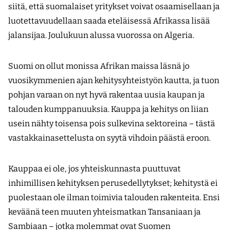
siitä, että suomalaiset yritykset voivat osaamisellaan ja
luotettavuudellaan saada eteläisessä Afrikassa lisää
jalansijaa. Joulukuun alussa vuorossa on Algeria.
Suomi on ollut monissa Afrikan maissa läsnä jo
vuosikymmenien ajan kehitysyhteistyön kautta, ja tuon
pohjan varaan on nyt hyvä rakentaa uusia kaupan ja
talouden kumppanuuksia. Kauppa ja kehitys on liian
usein nähty toisensa pois sulkevina sektoreina – tästä
vastakkainasettelusta on syytä vihdoin päästä eroon.
Kauppaa ei ole, jos yhteiskunnasta puuttuvat
inhimillisen kehityksen perusedellytykset; kehitystä ei
puolestaan ole ilman toimivia talouden rakenteita. Ensi
keväänä teen muuten yhteismatkan Tansaniaan ja
Sambiaan – jotka molemmat ovat Suomen