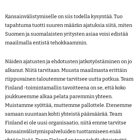
Kansainvälistymiselle on siis todella kysyntää. Tuo
tapahtuma tuotti suuren määrän ajatuksia siitä, miten
Suomen ja suomalaisten yritysten asiaa voisi edistää
maailmalla entistä tehokkaammin.
Näiden ajatusten ja ehdotusten jatkotyöstäminen on jo
alkanut. Niitä tarvitaan. Muusta maail­masta erittäin
riippuvainen taloutemme tarvitsee uutta potkua. Team
Finland -toimintamallin tavoitteena on se, että koko
joukkueemme alkaa pelata paremmin yhteen.
Muistamme syöttää, muttemme pallottele. Etenemme
samaan suuntaan kohti yhteistä päämäärää. Team
Finland ei ole uusi organisaatio, niitä emme tarvitse
kansainvälistymispalveluiden tuottamiseen enää