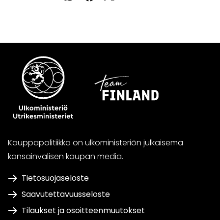
WhatsApissa
Facebookissa
Twitterissä
LinkedInissä
Kauppapolitiikka on ulkoministeriön julkaisema
kansainvälisen kaupan media.
Tietosuojaseloste
Saavutettavuusseloste
Tilaukset ja osoitteenmuutokset