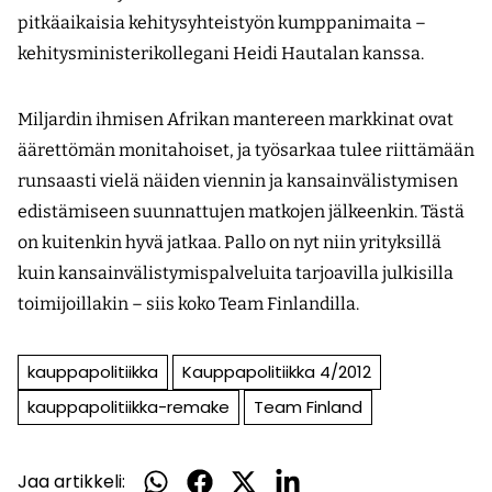
pitkäaikaisia kehitysyhteistyön kumppanimaita –
kehitysministerikollegani Heidi Hautalan kanssa.
Miljardin ihmisen Afrikan mantereen markkinat ovat
äärettömän monitahoiset, ja työsarkaa tulee riittämään
runsaasti vielä näiden viennin ja kansainvälistymisen
edistämiseen suunnattujen matkojen jälkeenkin. Tästä
on kuitenkin hyvä jatkaa. Pallo on nyt niin yrityksillä
kuin kansain­välistymispalveluita tarjoavilla julkisilla
toimijoillakin – siis koko Team Finlandilla.
kauppapolitiikka
Kauppapolitiikka 4/2012
kauppapolitiikka-remake
Team Finland
Jaa artikkeli:
Jaa
Jaa
Jaa
Jaa