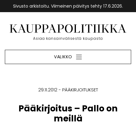
Sivusto arkistoitu. Viimeinen päivitys tehty 17.6.2026.
Siirry
sisältöön
Etusivu
Asiaa kansainvälisestä kaupasta
VALIKKO
29.11.2012
PÄÄKIRJOITUKSET
Pääkirjoitus – Pallo on
meillä