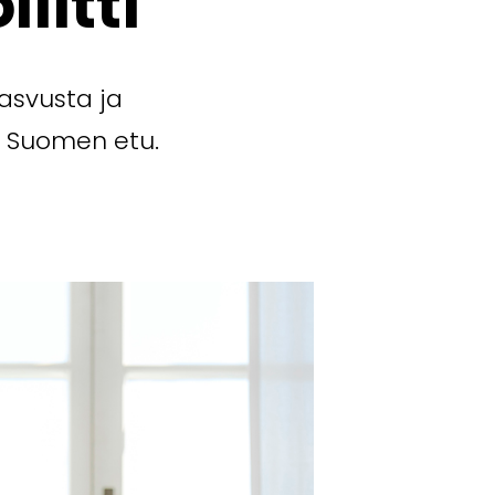
iitti
asvusta ja
o Suomen etu.