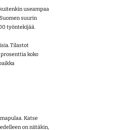
n kuitenkin useampaa
n Suomen suurin
000 työntekijää.
ia. Tilastot
 prosenttia koko
ipaikka
oimapulaa. Katse
edelleen on niitäkin,