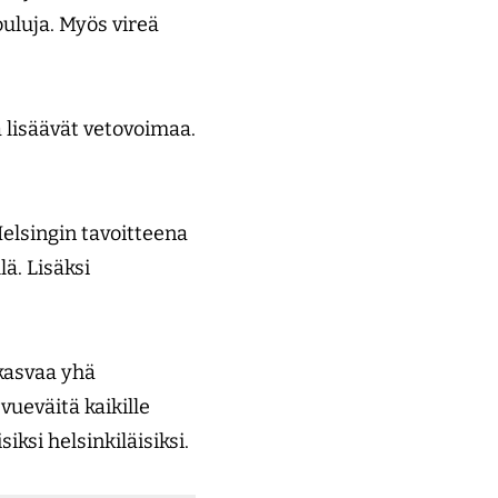
ouluja. Myös vireä
 lisäävät vetovoimaa.
elsingin tavoitteena
ä. Lisäksi
kasvaa yhä
ueväitä kaikille
iksi helsinkiläisiksi.