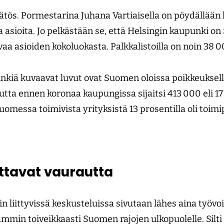
ätös. Pormestarina Juhana Vartiaisella on pöydällää
 asioita. Jo pelkästään se, että Helsingin kaupunki o
aa asioiden kokoluokasta. Palkkalistoilla on noin 38 
kiä kuvaavat luvut ovat Suomen oloissa poikkeuksellis
utta ennen koronaa kaupungissa sijaitsi 413 000 eli 17
omessa toimivista yrityksistä 13 prosentilla oli toim
attavat vaurautta
n liittyvissä keskusteluissa sivutaan lähes aina työv
min toiveikkaasti Suomen rajojen ulkopuolelle. Silti 