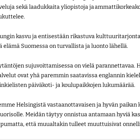
veluja sekä laadukkaita yliopistoja ja ammattikorkeak
ukuttelee.
ungin kasvu ja entisestään rikastuva kulttuuritarjonta
ä elämä Suomessa on turvallista ja luonto lähellä.
ytäntöjen sujuvoittamisessa on vielä parannettavaa. H
alvelut ovat yhä paremmin saatavissa englannin kielell
nkielisten päiväkoti- ja koulupaikkojen lukumäärää.
eemme Helsingistä vastaanottavaisen ja hyvän paikan 
orisolle. Meidän täytyy onnistua antamaan hyviä kasv
ippumatta, että muualtakin tulleet muuttuisivat onnellis