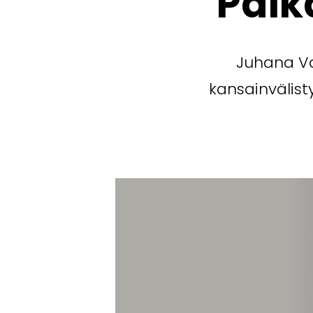
Paik
Juhana Va
kansainvälis