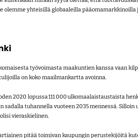
e kuitenkaan mitään syytä olettaa, että tuottavuuskas
olemme yhteisillä globaaleilla pääomamarkkinoilla j
nki
 ulkomaisesta työvoimasta maakuntien kanssa vaan kilp
 tulijoilla on koko maailmankartta avoinna.
den 2020 lopussa 111 000 ulko­maalaistaustaista hen
 sadalla tuhannella vuoteen 2035 mennessä. Silloin 
olisi vieraskielinen.
artiainen pitää toimivan kaupungin perustekijöitä kut