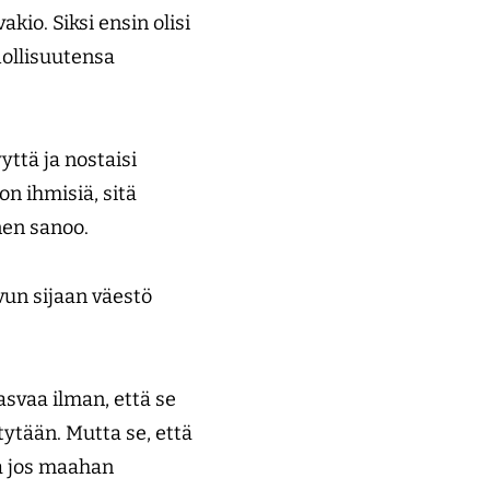
io. Siksi ensin olisi
dollisuutensa
yttä ja nostaisi
n ihmisiä, sitä
nen sanoo.
vun sijaan väestö
asvaa ilman, että se
tytään. Mutta se, että
a jos maahan