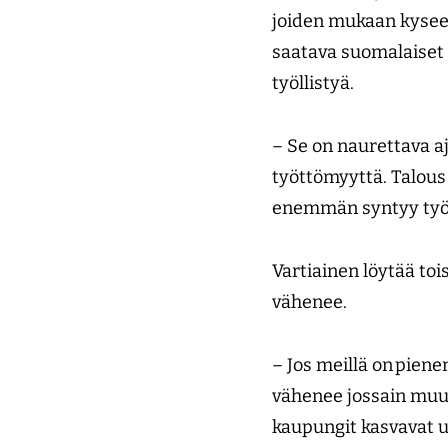
joiden mukaan kysees
saatava suomalaiset 
työllistyä.
– Se on naurettava aj
työttömyyttä. Talous
enemmän syntyy työsu
Vartiainen löytää to
vähenee.
– Jos meillä on piene
vähenee jossain muual
kaupungit kasvavat u