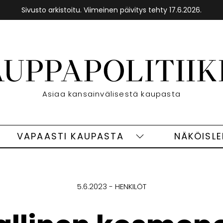
Sivusto arkistoitu. Viimeinen päivitys tehty 17.6.2026.
Etusivu
Asiaa kansainvälisestä kaupasta
VAPAASTI KAUPASTA
NÄKÖISL
eet
Vapaasti
ivut
kaupasta
alasivut
5.6.2023
HENKILÖT