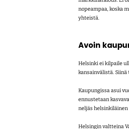
markkinatalous. Ei ol
nopeampaa, koska me 
yhteistä.
Avoin kaupu
Helsinki ei kilpaile
kansainvälistä. Siinä
Kaupungissa asui vuo
ennustetaan kasvavan
neljäs helsinkiläinen 
Helsingin valtteina V