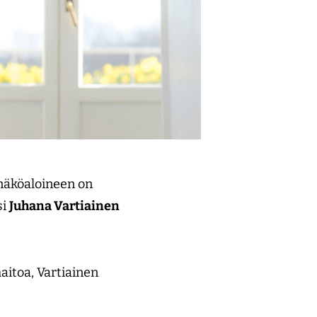
näkö­aloineen on
si
Juhana Vartiainen
aitoa, Vartiainen