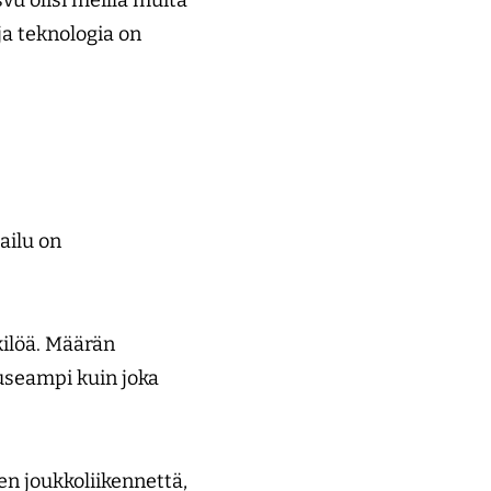
vu olisi meillä muita
a teknologia on
ailu on
kilöä. Määrän
useampi kuin joka
en joukkoliikennettä,