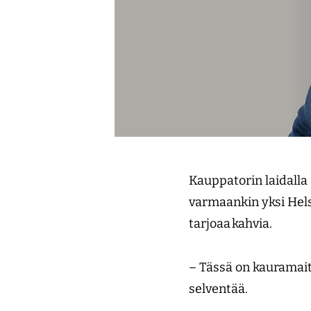
Kauppatorin laidalla
varmaankin yksi Hel
tarjoaa kahvia.
– Tässä on kauramait
selventää.