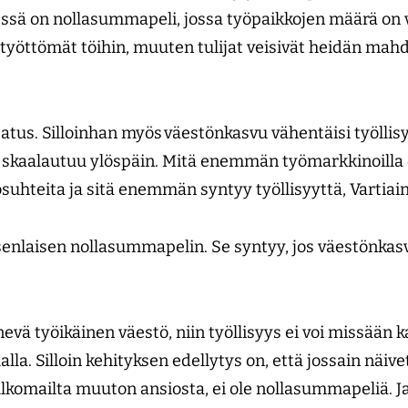
sä on nollasummapeli, jossa työpaikkojen määrä on vak
työttömät töihin, muuten tulijat veisivät heidän mah
atus. Silloinhan myös väestönkasvu vähentäisi työllisy
 skaalautuu ylöspäin. Mitä enemmän työmarkkinoilla o
hteita ja sitä enemmän syntyy työllisyyttä, Vartiai
isenlaisen nollasummapelin. Se syntyy, jos väestönkas
nevä työikäinen väestö, niin työllisyys ei voi missään k
la. Silloin kehityksen edellytys on, että jossain näive
lkomailta muuton ansiosta, ei ole nollasummapeliä. J