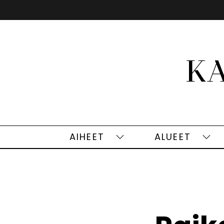
Siirry
sisältöön
AIHEET
ALUEET
Aiheet
Alu
alasivut
alas