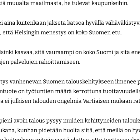
siä muualta maailmasta, he tulevat kaupunkeihin.
 aina kuitenkaan jakseta katsoa hyvällä vähäväkistyvil
, että Helsingin menestys on koko Suomen etu.
sinki kasvaa, sitä vauraampi on koko Suomi ja sitä 
ujen palvelujen rahoittamiseen.
tys vanhenevan Suomen talouskehitykseen ilmenee p
tuote on työtuntien määrä kerrottuna tuottavuudella
a ei julkisen talouden ongelmia Vartiaisen mukaan ra
ieni avoin talous pysyy muiden kehittyneiden talouk
ana, kunhan pidetään huolta siitä, että meillä on hy