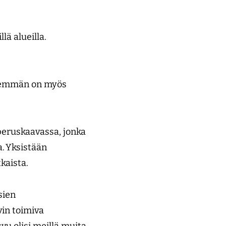
lä alueilla.
enemmän on myös
eruskaavassa, jonka
. Yksistään
tkaista.
sien
vin toimiva