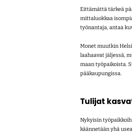
Eittämättä tärkeä pä
mittaluokkaa isompia
työnantaja, antaa kuv
Monet muutkin Helsin
laahaavat jäljessä, m
maan työpaikoista. Su
pääkaupungissa.
Tulijat kasv
Nykyisin työpaikkoihi
käännetään yhä useam