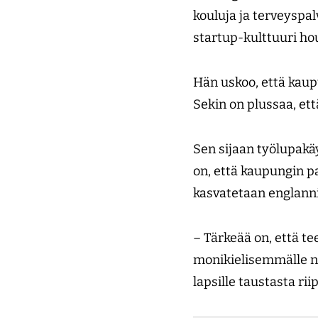
kouluja ja terveyspal
startup-kulttuuri ho
Hän uskoo, että kaup
Sekin on plussaa, ett
Sen sijaan työlupakä
on, että kaupungin p
kasvatetaan englanni
– Tärkeää on, että t
monikielisemmälle nu
lapsille taustasta ri