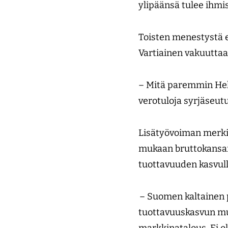
ylipäänsä tulee ihmi
Toisten menestystä ei
Vartiainen vakuuttaa
– Mitä paremmin Hel
verotuloja syrjäseut
Lisätyövoiman merki
mukaan bruttokansan
tuottavuuden kasvull
– Suomen kaltainen p
tuottavuuskasvun muk