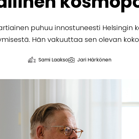
allinen kosmopol
rtiainen puhuu innostuneesti Helsingin k
tymisestä. Hän vakuuttaa sen olevan kok
Sami Laakso
Jari Härkönen