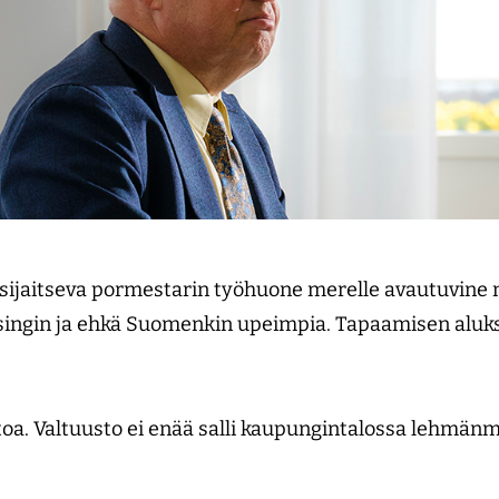
 sijaitseva pormestarin työhuone merelle avautuvine 
singin ja ehkä Suomenkin upeimpia. Tapaamisen aluk
oa. Valtuusto ei enää salli kaupungintalossa lehmänm