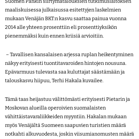
Suomen Pankin siirtymätalouksien tutkimuslaitoksen
maaliskuisessa julkaisussa esitettyjen laskelmien
mukaan Venäjän BKT:n kasvu saattaa painua vuonna
2014 alle yhteen prosenttiin eli prosenttiyksikön
pienemmäksi kuin ennen kriisiä arvioitiin.
– Tavallisen kansalaisen arjessa ruplan heikentyminen
näkyy erityisesti tuontitavaroiden hintojen nousuna.
Epävarmuus tulevasta saa kuluttajat säästämään ja
talouskasvu hiipuu, Terhi Hakala kuvailee.
Tämä taas heijastuu välittömästi erityisesti Pietarin ja
Moskovan alueilla operoivien suomalaisten
vähittäistavaraliikkeiden myyntiin. Hakalan mukaan
myös Venäjältä Suomeen saapuvien turistien määrä
notkahti alku­vuodesta, joskin viisumianomusten määrä