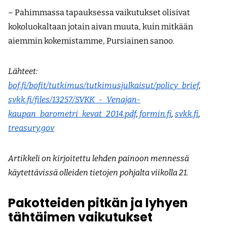
– Pahimmassa tapauksessa vaikutukset olisivat
kokoluokaltaan jotain aivan muuta, kuin mitkään
aiemmin kokemistamme, Pursiainen sanoo.
Lähteet:
bof.fi/bofit/tutkimus/tutkimusjulkaisut/policy_brief
,
svkk.fi/files/13257/SVKK_-_Venajan-
kaupan_barometri_kevat_2014.pdf
,
formin.fi
,
svkk.fi
,
treasury.gov
Artikkeli on kirjoitettu lehden painoon mennessä
käytettävissä olleiden tietojen pohjalta viikolla 21.
Pakotteiden pitkän ja lyhyen
tähtäimen vaikutukset