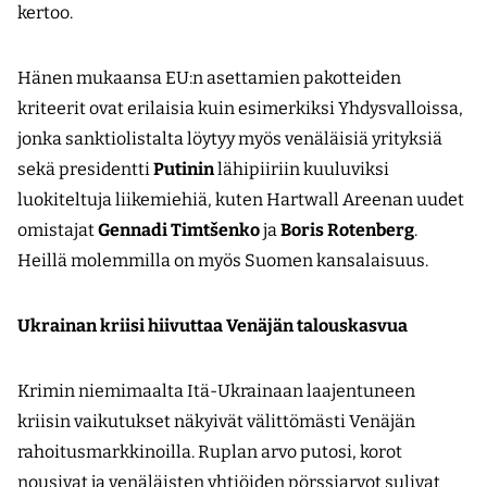
kertoo.
Hänen mukaansa EU:n asettamien pakotteiden
kriteerit ovat erilaisia kuin esimerkiksi Yhdysvalloissa,
jonka sanktiolistalta löytyy myös venäläisiä yrityksiä
sekä presidentti
Putinin
lähipiiriin kuuluviksi
luokiteltuja liike­miehiä, kuten Hartwall Areenan uudet
omistajat
Gennadi Timtšenko
ja
Boris Rotenberg
.
Heillä molemmilla on myös Suomen kansalaisuus.
Ukrainan kriisi hiivuttaa Venäjän talouskasvua
Krimin niemimaalta Itä-Ukrainaan laajentuneen
kriisin vaikutukset näkyivät välittömästi Venäjän
rahoitusmarkkinoilla. Ruplan arvo putosi, korot
nousivat ja venäläisten yhtiöiden pörssiarvot sulivat