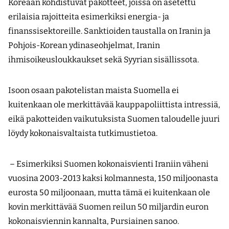
Koreaan kohdistuvat pakotteet, joissa on asetettu
erilaisia rajoitteita esimerkiksi energia- ja
finanssisektoreille. Sanktioiden taustalla on Iranin ja
Pohjois-Korean ydinaseohjelmat, Iranin
ihmisoikeusloukkaukset sekä Syyrian sisällissota.
Isoon osaan pakotelistan maista Suomella ei
kuitenkaan ole merkittävää kauppapoliittista intressiä,
eikä pakotteiden vaikutuksista Suomen taloudelle juuri
löydy kokonaisvaltaista tutkimustietoa.
– Esimerkiksi Suomen kokonaisvienti Iraniin väheni
vuosina 2003-2013 kaksi kolmannesta, 150 miljoonasta
eurosta 50 miljoonaan, mutta tämä ei kuitenkaan ole
kovin merkittävää Suomen reilun 50 miljardin euron
kokonais­viennin kannalta, Pursiainen sanoo.