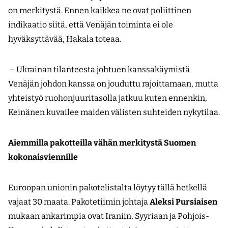
on merkitystä. Ennen kaikkea ne ovat poliittinen
indikaatio siitä, että Venäjän toiminta ei ole
hyväksyttävää, Hakala toteaa.
– Ukrainan tilanteesta johtuen kanssakäymistä
Venäjän johdon kanssa on jouduttu rajoittamaan, mutta
yhteistyö ruohonjuuri­tasolla jatkuu kuten ennenkin,
Keinänen kuvailee maiden välisten suhteiden nykytilaa.
Aiemmilla pakotteilla vähän merkitystä Suomen
kokonaisviennille
Euroopan unionin pakotelistalta löytyy tällä hetkellä
vajaat 30 maata. Pakotetiimin johtaja
Aleksi Pursiaisen
mukaan ankarimpia ovat Iraniin, Syyriaan ja Pohjois-