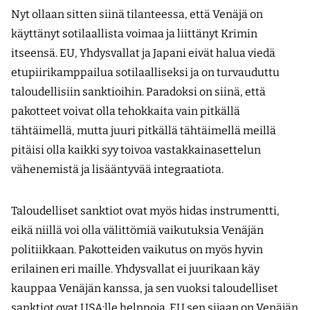
Nyt ollaan sitten siinä tilanteessa, että Venäjä on
käyttänyt sotilaallista voimaa ja liittänyt Krimin
itseensä. EU, Yhdysvallat ja Japani eivät halua viedä
etupiirikamppailua sotilaalliseksi ja on turvauduttu
taloudellisiin sanktioihin. Paradoksi on siinä, että
pakotteet voivat olla tehokkaita vain pitkällä
tähtäimellä, mutta juuri pitkällä tähtäimellä meillä
pitäisi olla kaikki syy toivoa vastakkainasettelun
vähenemistä ja lisääntyvää integraatiota.
Taloudelliset sanktiot ovat myös hidas instrumentti,
eikä niillä voi olla välittömiä vaikutuksia Venäjän
politiikkaan. Pakotteiden vaikutus on myös hyvin
erilainen eri maille. Yhdysvallat ei juurikaan käy
kauppaa Venäjän kanssa, ja sen vuoksi taloudelliset
sanktiot ovat USA:lle helppoja. EU sen sijaan on Venäjän