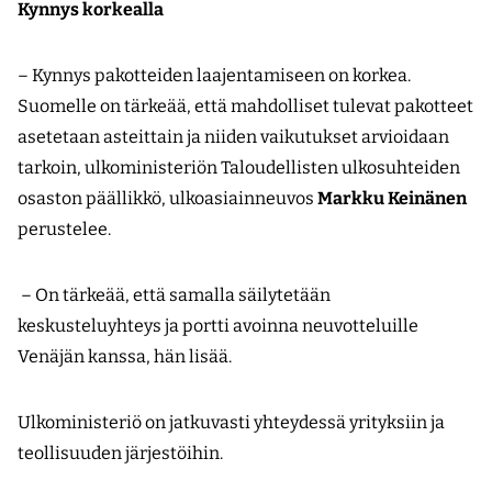
Kynnys korkealla
– Kynnys pakotteiden laajentamiseen on korkea.
Suomelle on tärkeää, että mahdolliset tulevat pakotteet
asetetaan asteittain ja niiden vaikutukset arvioidaan
tarkoin, ulkoministeriön Taloudellisten ulkosuhteiden
osaston päällikkö, ulkoasiain­neuvos
Markku Keinänen
perustelee.
– On tärkeää, että samalla säilytetään
keskusteluyhteys ja portti avoinna neuvotteluille
Venäjän kanssa, hän lisää.
Ulkoministeriö on jatkuvasti yhteydessä yrityksiin ja
teollisuuden järjestöihin.