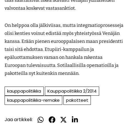
taas saattaisivat iskeä ikävästi Venäjän ydinaseiden
valvontaa koskevat vastasanktiot.
On helppoa olla jälkiviisas, mutta integraatioprosesseja
olisi kenties voinut edistää myös yhteistyössä Venäjän
kanssa. Erään pienen eurooppalaisen maan presidentti
taisi sitä ehdottaa. Etupiiri-kamppailun ja
epäluottamuksen varaan on hankala rakentaa
Euroopan tulevaisuutta. Sotilaallisilla operaatioilla ja
pakotteilla nyt kuitenkin mennään.
kauppapolitiikka
Kauppapolitiikka 2/2014
kauppapolitiikka-remake
pakotteet
Jaa artikkeli:
Jaa
Jaa
Jaa
Jaa
WhatsApissa
Facebookissa
Twitterissä
LinkedInissä