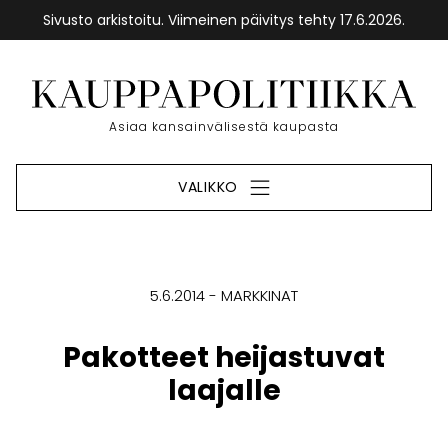
Sivusto arkistoitu. Viimeinen päivitys tehty 17.6.2026.
Siirry
sisältöön
Etusivu
Asiaa kansainvälisestä kaupasta
VALIKKO
5.6.2014
MARKKINAT
Pakotteet heijastuvat
laajalle