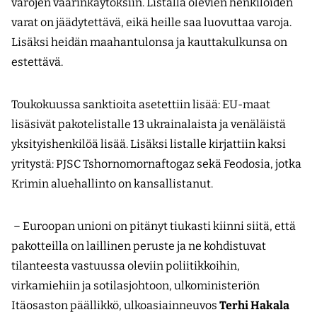
varojen väärinkäytöksiin. Listalla olevien henkilöiden
varat on jäädytettävä, eikä heille saa luovuttaa varoja.
Lisäksi heidän maahantulonsa ja kauttakulkunsa on
estettävä.
Toukokuussa sanktioita asetettiin lisää: EU-maat
lisäsivät pakotelistalle 13 ukrainalaista ja venäläistä
yksityishenkilöä lisää. Lisäksi listalle kirjattiin kaksi
yritystä: PJSC Tshornomornaftogaz sekä Feodosia, jotka
Krimin aluehallinto on kansallistanut.
– Euroopan unioni on pitänyt tiukasti kiinni siitä, että
pakotteilla on laillinen peruste ja ne kohdistuvat
tilanteesta vastuussa oleviin poliitikkoihin,
virkamiehiin ja sotilasjohtoon, ulkoministeriön
Itäosaston päällikkö, ulkoasiainneuvos
Terhi Hakala