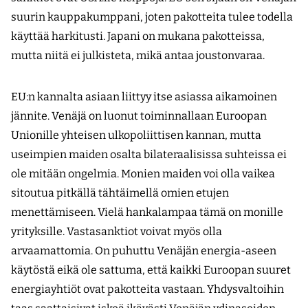
suurin kauppakumppani, joten pakotteita tulee todella
käyttää harkitusti. Japani on mukana pakotteissa,
mutta niitä ei julkisteta, mikä antaa joustonvaraa.
EU:n kannalta asiaan liittyy itse asiassa aikamoinen
jännite. Venäjä on luonut toiminnallaan Euroopan
Unionille yhteisen ulkopoliittisen kannan, mutta
useimpien maiden osalta bilateraalisissa suhteissa ei
ole mitään ongelmia. Monien maiden voi olla vaikea
sitoutua pitkällä tähtäimellä omien etujen
menettämiseen. Vielä hankalampaa tämä on monille
yrityksille. Vastasanktiot voivat myös olla
arvaamattomia. On puhuttu Venäjän energia-aseen
käytöstä eikä ole sattuma, että kaikki Euroopan suuret
energiayhtiöt ovat pakotteita vastaan. Yhdysvaltoihin