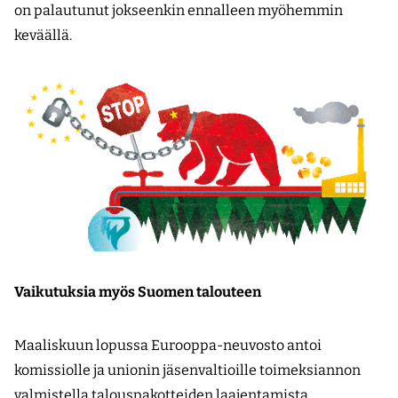
on palautunut jokseenkin ennalleen myöhemmin
keväällä.
Vaikutuksia myös Suomen talouteen
Maaliskuun lopussa Eurooppa-neuvosto antoi
komissiolle ja unionin jäsenvaltioille toimeksi­annon
valmistella talouspakotteiden laajentamista.