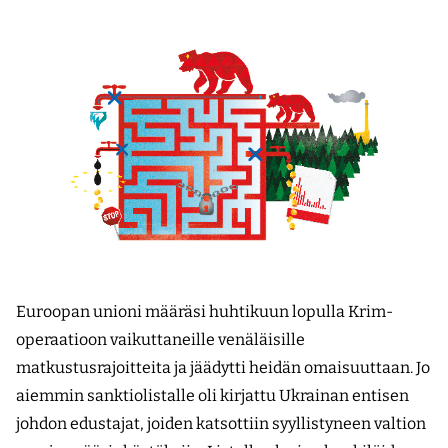
E
uroopan unioni määräsi huhtikuun lopulla Krim-
operaatioon vaikuttaneille venäläisille
matkustusrajoitteita ja jäädytti heidän omaisuuttaan. Jo
aiemmin sanktiolistalle oli kirjattu Ukrainan entisen
johdon edustajat, joiden katsottiin syyllistyneen valtion