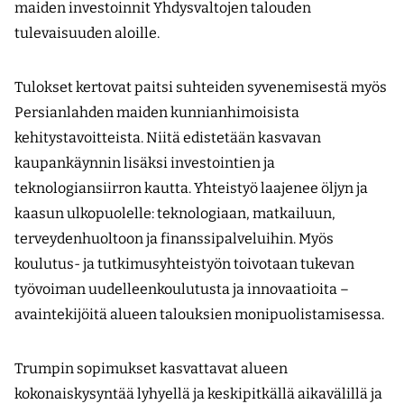
maiden investoinnit Yhdysvaltojen talouden
tulevaisuuden aloille.
Tulokset kertovat paitsi suhteiden syve­nemisestä myös
Persianlahden maiden kunnianhimoisista
kehitystavoitteista. Niitä edistetään kasvavan
kaupankäynnin lisäksi investointien ja
teknologiansiirron kautta. Yhteistyö laajenee öljyn ja
kaasun ulkopuolelle: teknologiaan, matkailuun,
terveydenhuoltoon ja finanssipalveluihin. Myös
koulutus- ja tutkimusyhteistyön toivotaan tukevan
työvoiman uudelleenkoulutusta ja innovaatioita –
avaintekijöitä alueen talouksien monipuolistamisessa.
Trumpin sopimukset kasvattavat alueen
kokonaiskysyntää lyhyellä ja keskipitkällä aikavälillä ja