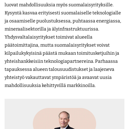
luovat mahdollisuuksia myös suomalaisyrityksille.
Kysyntä kasvaa erityisesti suomalaiselle teknologialle
ja osaamiselle puolustuksessa, puhtaassa energiassa,
mineraalisektorilla ja älyinfrastruktuurissa.
Yhdysvaltalaisyritykset toimivat alueella
päätoimittajina, mutta suomalaisyritykset voivat
kilpailukykyisinä päästä mukaan toimitusketjuihin ja
yhteishankkeisiin tekno­logiapartnereina. Parhaassa
tapauksessa alueen talousuudistukset ja laajeneva
yhteistyö vakauttavat ympäristöä ja avaavat uusia
mahdollisuuksia kehittyvillä markkinoilla.