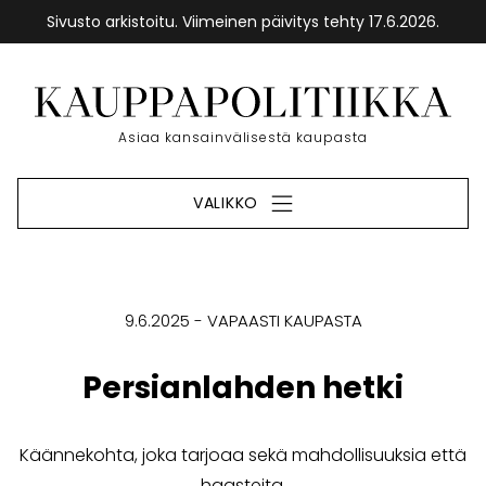
Sivusto arkistoitu. Viimeinen päivitys tehty 17.6.2026.
Siirry
sisältöön
Etusivu
Asiaa kansainvälisestä kaupasta
VALIKKO
9.6.2025
VAPAASTI KAUPASTA
Persianlahden hetki
Käännekohta, joka tarjoaa sekä mahdollisuuksia että
haasteita.