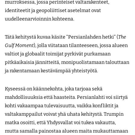
murroksessa, jossa perinteiset valta­rakenteet,
identiteetit ja geopoliittiset asetelmat ovat
uudelleenarvioinnin kohteena.
Tätä kehitystä kuvaa käsite “Persianlahden hetki” (
The
Gulf Moment
), jolla viitataan tilanteeseen, jossa alueen
valtiot ja globaalit toimijat pyrkivät purkamaan
pitkäaikaisia jännitteitä, monipuolistamaan talouttaan
ja rakentamaan kestävämpää yhteistyötä.
Kyseessä on käännekohta, joka tarjoaa sekä
mahdollisuuksia että haasteita. Persianlahti voi siirtyä
kohti vakaampaa tulevaisuutta, vaikka konfliktit ja
valtakamppailut voivat yhä uhata kehitystä. Trumpin
matka osoitti, että Yhdysvallat voi tukea vakautta,
mutta samalla painostaa alueen maita mukauttamaan