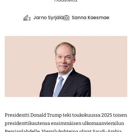
Jarno Syrjälä
Sanna Kaesmae
Presidentti Donald Trump teki toukokuussa 2025 toisen
presidentti­kautensa ensimmäisen ulkomaanvierailun
Persianlahdelle. Vierailukohteina olivat Saudi-Arabia,