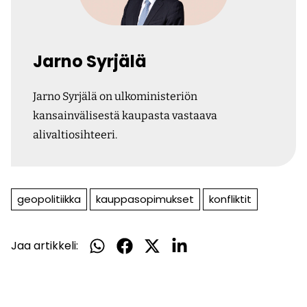
Jarno Syrjälä
Jarno Syrjälä on ulkoministeriön
kansainvälisestä kaupasta vastaava
alivaltiosihteeri.
geopolitiikka
kauppasopimukset
konfliktit
Jaa artikkeli:
Jaa
Jaa
Jaa
Jaa
WhatsApissa
Facebookissa
Twitterissä
LinkedInissä