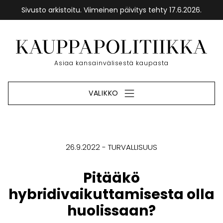
Sivusto arkistoitu. Viimeinen päivitys tehty 17.6.2026.
Siirry
sisältöön
Etusivu
Asiaa kansainvälisestä kaupasta
VALIKKO
26.9.2022
TURVALLISUUS
Pitääkö
hybridivaikuttamisesta olla
huolissaan?