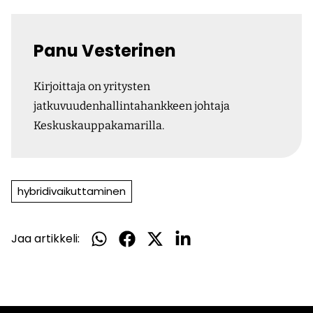
Panu Vesterinen
Kirjoittaja on yritysten
jatkuvuudenhallintahankkeen johtaja
Keskuskauppakamarilla.
hybridivaikuttaminen
Jaa artikkeli:
Jaa
Jaa
Jaa
Jaa
WhatsApissa
Facebookissa
Twitterissä
LinkedInissä