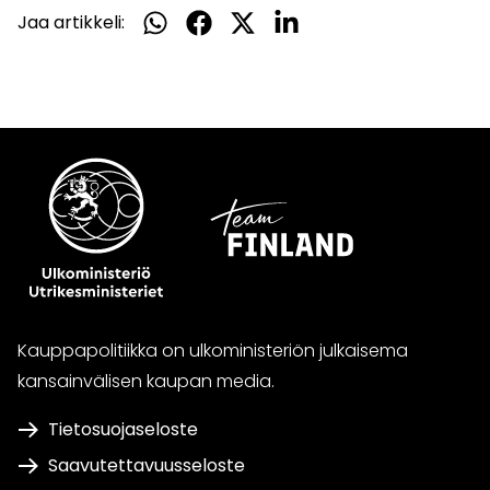
Jaa artikkeli:
Jaa
Jaa
Jaa
Jaa
WhatsApissa
Facebookissa
Twitterissä
LinkedInissä
Kauppapolitiikka on ulkoministeriön julkaisema
kansainvälisen kaupan media.
Tietosuojaseloste
Saavutettavuusseloste