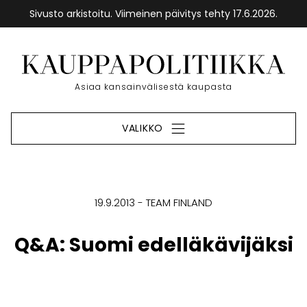
Sivusto arkistoitu. Viimeinen päivitys tehty 17.6.2026.
Siirry
sisältöön
Etusivu
Asiaa kansainvälisestä kaupasta
VALIKKO
19.9.2013
TEAM FINLAND
Q&A: Suomi edelläkävijäksi