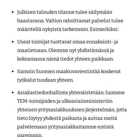
Julkisen talouden tilanne tulee säilymään
haastavana. Valtion rahoittamat palvelut tulee
määritellä nykyistä tarkemmin. Esimerkiksi:
Useat toimijat tuottavat omaa ennakointi- ja
maatietoaan. Olemme nyt yhdistämässä ja
kokoamassa nämä tiedot yhteen paikkaan.
Samoin Suomen maakuvaviestintää koskevat
työkalut tuodaan yhteen.
Asiakastiedonhallinta yhtenäistetään: luomme
TEM-toimijoiden ja ulkoasiainministeriön
yhteisen yritysasiakkuuksien järjestelmän, jotta
tieto löytyy yhdestä paikasta ja auttaa meitä
palvelemaan yritysasiakkaitamme entistä
paremmin.