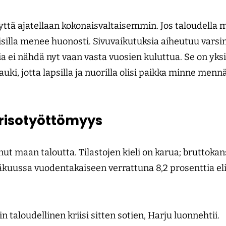
yttä ajatellaan kokonais­valtaisemmin. Jos taloudella
aisilla menee huonosti. Sivuvaikutuksia aiheutuu vars
ia ei nähdä nyt vaan vasta vuosien kuluttua. Se on yksi
 auki, jotta lapsilla ja nuorilla olisi paikka minne mennä
risotyöttömyys
nut maan taloutta. Tilastojen kieli on karua; bruttoka
kuussa vuodentakaiseen verrattuna 8,2 prosenttia e
taloudellinen kriisi sitten sotien, Harju luonnehtii.