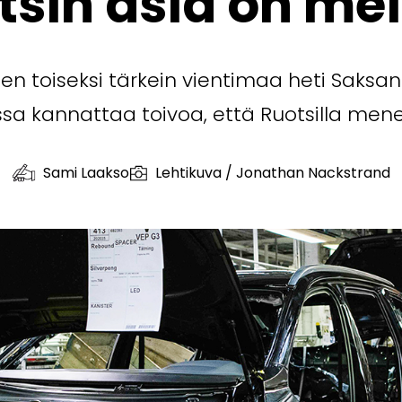
tsin asia on me
n toiseksi tärkein vientimaa heti Saksan j
a kannattaa toivoa, että Ruotsilla mene
Sami Laakso
Lehtikuva / Jonathan Nackstrand