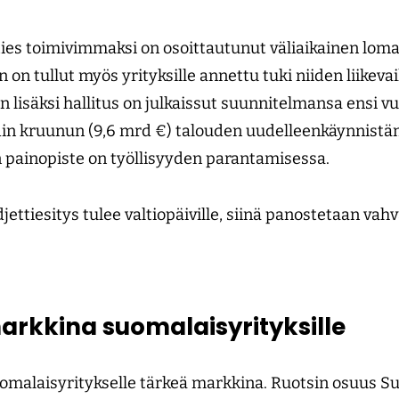
ies toimivimmaksi on osoittautunut väliaikainen loma
 on tullut myös yrityksille annettu tuki niiden liike
n lisäksi hallitus on julkaissut suunnitelmansa ensi v
rdin kruunun (9,6 mrd €) talouden uudelleenkäynnist
n painopiste on työllisyyden parantamisessa.
jettiesitys tulee valtiopäiville, siinä panostetaan va
arkkina suomalaisyrityksille
omalaisyritykselle tärkeä markkina. Ruotsin osuus Su