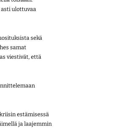
asti ulottuvaa
osituksista sekä
lähes samat
s viestivät, että
unnittelemaan
akriisin estämisessä
täimellä ja laajemmin