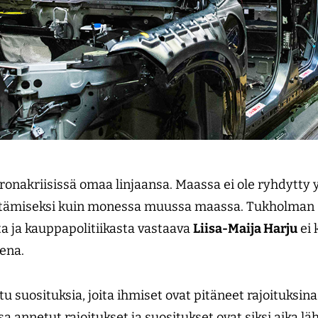
onakriisissä omaa linjaansa. Maassa ei ole ryhdytty y
stämiseksi kuin monessa muussa maassa. Tukholman 
sta ja kauppapolitiikasta vastaava
Liisa-Maija Harju
ei 
sena.
u suosituksia, joita ihmiset ovat pitäneet rajoituksin
 annetut rajoitukset ja suositukset ovat siksi aika läh