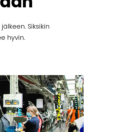
idän
älkeen. Siksikin
e hyvin.