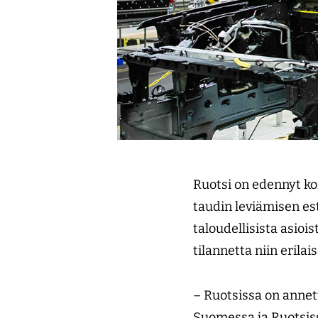
Ruotsi on edennyt kor
taudin leviämisen e
taloudellisista asioi
tilannetta niin erilai
– Ruotsissa on annett
Suomessa ja Ruotsissa