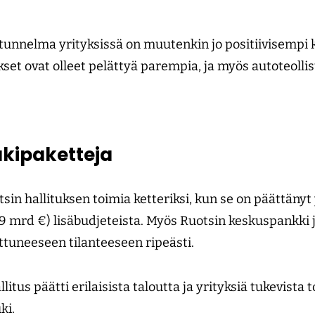
unnelma yrityksissä on muutenkin jo positiivisempi k
lokset ovat olleet pelättyä parempia, ja myös autoteoll
ukipaketteja
tsin hallituksen toimia ketteriksi, kun se on päättäny
9 mrd €) lisäbudjeteista. Myös Ruotsin keskuspankki j
tuneeseen tilanteeseen ripeästi.
litus päätti erilaisista ta­loutta ja yrityksiä tukevista 
ki.