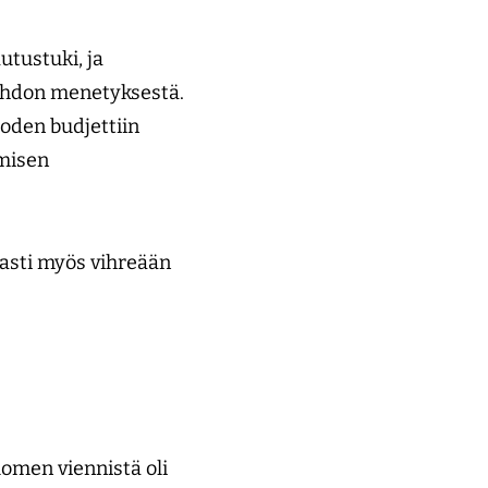
utustuki, ja
vaihdon menetyksestä.
uoden budjettiin
ämisen
hvasti myös vihreään
omen viennistä oli