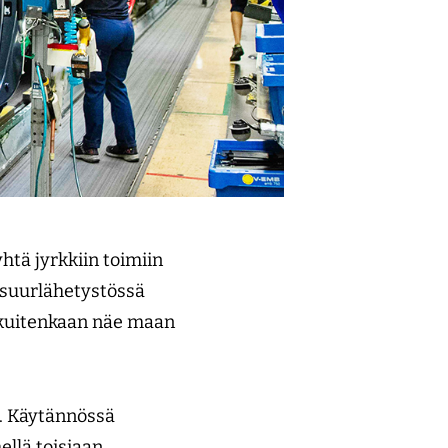
htä jyrkkiin toimiin
suurlähetystössä
kuitenkaan näe maan
a. Käytännössä
ellä toisiaan.