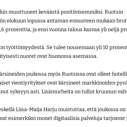
kin muuttuneet keväästä positiivisemmiksi. Ruotsin
riön elokuun lopussa antaman ennusteen mukaan bru
6 prosenttia, ja ensi vuonna talous kasvaa yli neljä pr
ä on työttömyydestä. Se tulee nousemaan yli 10 prosen
tyisesti nuoret ovat huonossa ase­massa.
ärsineiden joukossa myös Ruotsissa ovat olleet hotelli-
laiset vientiyritykset ovat kärsineet markkinoiden py
ut syksyyn asti. Lisämurheita on tullut kruunun vah
kellä Liisa-Maija Harju muistuttaa, että joukossa on m
at esimerkiksi monet digitaalisia palveluja tarjoavat