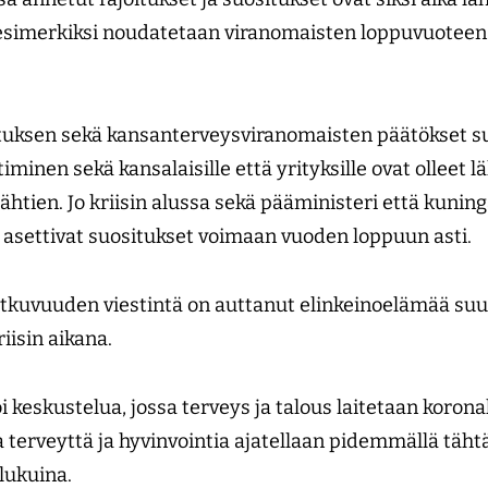
esimerkiksi noudatetaan viranomaisten loppuvuoteen 
uksen sekä kansanterveys­viranomaisten päätökset su
stiminen sekä kansalaisille että yrityksille ovat olleet 
ähtien. Jo kriisin alussa sekä pääministeri että kuninga
ja asettivat suositukset voimaan vuoden loppuun asti.
atkuvuuden viestintä on auttanut elinkeinoelämää su
iisin aikana.
i keskustelua, jossa terveys ja talous laitetaan koron
a terveyttä ja hyvinvointia ajatellaan pidemmällä täh
lukuina.