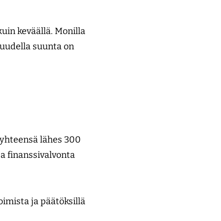
uin keväällä. Monilla
isuudella suunta on
t yhteensä lähes 300
a finanssivalvonta
toimista ja päätöksillä