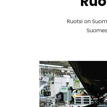
Ruo
Ruotsi on Suome
Suomess