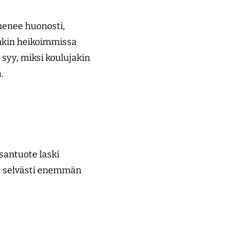
 menee huonosti,
inkin heikoimmissa
 syy, miksi koulujakin
.
nsantuote laski
li selvästi enemmän