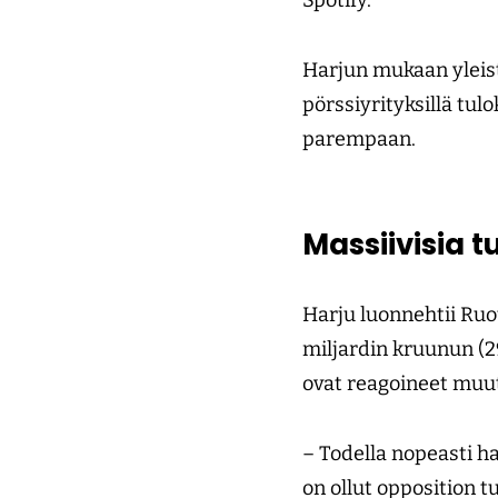
Spotify.
Harjun mukaan yleist
pörssi­yrityksillä tu
parempaan.
Massiivisia t
Harju luonnehtii Ruo
miljardin kruunun (2
ovat reagoineet muut
– Todella nopeasti hal
on ollut opposition tu