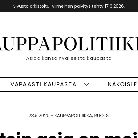
Sivusto arkistoitu. Viimeinen päivitys tehty 17.6.2026.
Etusivu
Asiaa kansainvälisestä kaupasta
VAPAASTI KAUPASTA
NÄKÖISL
eet
Vapaasti
ivut
kaupasta
alasivut
23.9.2020
KAUPPAPOLITIIKKA
RUOTSI