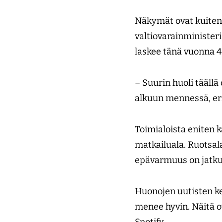
Näkymät ovat kuiten
valtiovarainministe
laskee tänä vuonna 4,
– Suurin huoli tääll
alkuun mennessä, eri
Toimialoista eniten k
matkailu­ala. Ruotsa
epävarmuus on jatkun
Huonojen uutisten kes
menee hyvin. Näitä ov