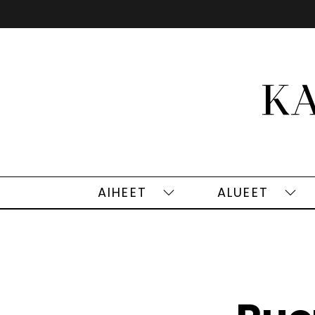
Siirry
sisältöön
AIHEET
ALUEET
Aiheet
Alu
alasivut
alas