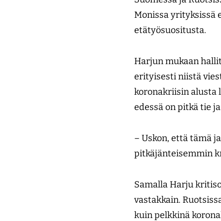
Monissa yrityksissä 
etätyösuositusta.
Harjun mukaan hallit
erityisesti niistä vie
koronakriisin alusta l
edessä on pitkä tie 
– Uskon, että tämä j
pitkäjänteisemmin kr
Samalla Harju kritiso
vastakkain. Ruotsiss
kuin pelkkinä korona