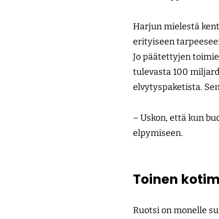
Harjun mielestä kent
erityiseen tarpeeseen
Jo päätettyjen toimie
tulevasta 100 milja
elvytyspaketista. Se
– Uskon, että kun bud
elpymiseen.
Toinen kotim
Ruotsi on monelle su