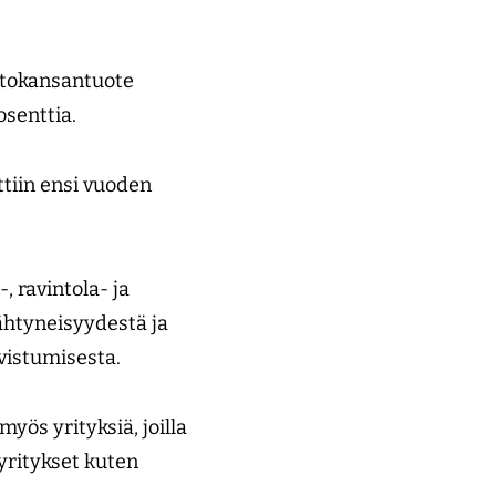
ttokansantuote
osenttia.
ttiin ensi vuoden
, ravintola- ja
sähtyneisyydestä ja
vistumisesta.
yös yrityksiä, joilla
 yritykset kuten