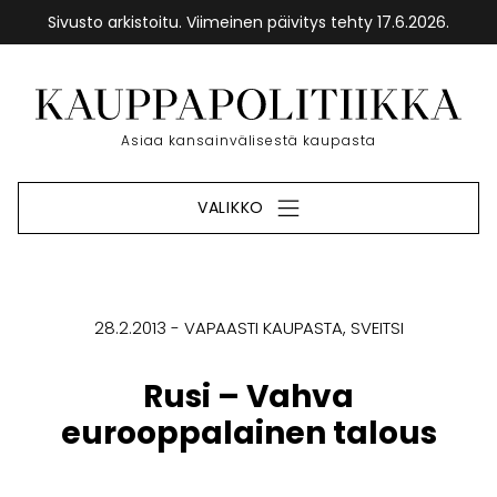
Sivusto arkistoitu. Viimeinen päivitys tehty 17.6.2026.
Siirry
sisältöön
Etusivu
Asiaa kansainvälisestä kaupasta
VALIKKO
28.2.2013
VAPAASTI KAUPASTA
SVEITSI
Rusi – Vahva
eurooppalainen talous