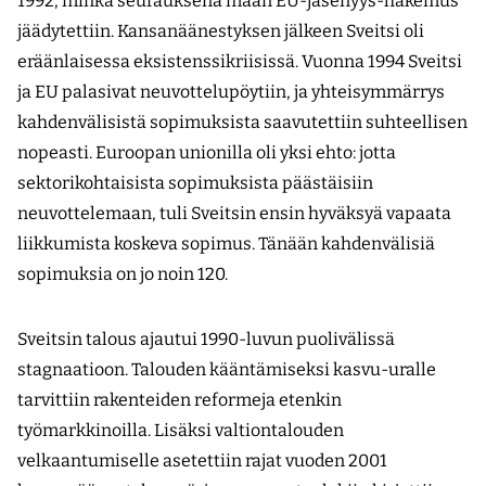
1992, minkä seurauksena maan EU-jäsenyys-hakemus
jäädytettiin. Kansanäänestyksen jälkeen Sveitsi oli
eräänlaisessa eksistenssikriisissä. Vuonna 1994 Sveitsi
ja EU palasivat neuvottelupöytiin, ja yhteisymmärrys
kahdenvälisistä sopimuksista saavutettiin suhteellisen
nopeasti. Euroopan unionilla oli yksi ehto: jotta
sektorikohtaisista sopimuksista päästäisiin
neuvottelemaan, tuli Sveitsin ensin hyväksyä vapaata
liikkumista koskeva sopimus. Tänään kahdenvälisiä
sopimuksia on jo noin 120.
Sveitsin talous ajautui 1990-luvun puolivälissä
stagnaatioon. Talouden kääntämiseksi kasvu-uralle
tarvittiin rakenteiden reformeja etenkin
työmarkkinoilla. Lisäksi valtiontalouden
velkaantumiselle asetettiin rajat vuoden 2001