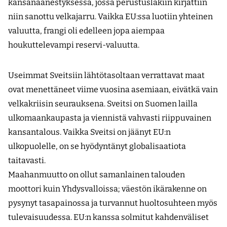
kansanäänestyksessä, jossa perustuslakiin kirjattiin
niin sanottu velkajarru. Vaikka EU:ssa luotiin yhteinen
valuutta, frangi oli edelleen jopa aiempaa
houkuttelevampi reservi-valuutta.
Useimmat Sveitsiin lähtötasoltaan verrattavat maat
ovat menettäneet viime vuosina asemiaan, eivätkä vain
velkakriisin seurauksena. Sveitsi on Suomen lailla
ulkomaankaupasta ja viennistä vahvasti riippuvainen
kansantalous. Vaikka Sveitsi on jäänyt EU:n
ulkopuolelle, on se hyödyntänyt globalisaatiota
taitavasti.
Maahanmuutto on ollut samanlainen talouden
moottori kuin Yhdysvalloissa; väestön ikärakenne on
pysynyt tasapainossa ja turvannut huoltosuhteen myös
tulevaisuudessa. EU:n kanssa solmitut kahdenväliset