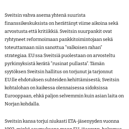
Sveitsin vahva asema yhtenä suurista
finanssikeskuksista on herättänyt viime aikoina sekä
arvostusta että kritiikkiä. Sveitsin suurpankit ovat
ryhtyneet reformoimaan pankkitoimintojaan sekä
toteuttamaan niin sanottua ”valkoisen rahan”
strategiaa. EU:ssa Sveitsiä puolestaan on arvosteltu
pyrkimyksistä kerätä ”rusinat pullasta”. Tämän
syytöksen Sveitsin hallitus on torjunut ja tarjonnut
EU:lle ehdotuksen suhteiden kehittämisestä; Sveitsin
kohtalohan on kaikessa olennaisessa sidoksissa
Eurooppaan, ehkä paljon selvemmin kuin asian laita on
Norjan kohdalla.
Sveitsin kansa torjui niukasti ETA-jäsenyyden vuonna