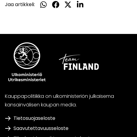
Jaa artikkeli:
Jaa
Jaa
Jaa
Jaa
WhatsApissa
Facebookissa
Twitterissä
LinkedInissä
Kauppapolitiikka on ulkoministeriön julkaisema
kansainvälisen kaupan media.
Tietosuojaseloste
Saavutettavuusseloste