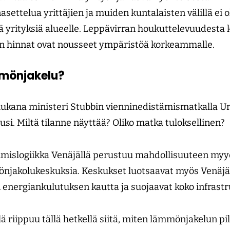
settelua yrittäjien ja muiden kuntalaisten välillä ei ol
 yrityksiä alueelle. Leppävirran houkuttelevuudesta k
en hinnat ovat nousseet ympäristöä korkeammalle.
mönjakelu?
ukana ministeri Stubbin vienninedistämismatkalla Ura
usi. Miltä tilanne näyttää? Oliko matka tuloksellinen?
mislogiikka Venäjällä perustuu mahdollisuuteen myyd
önjakolukeskuksia. Keskukset luotsaavat myös Venäj
 energiankulutuksen kautta ja suojaavat koko infrastr
ä riippuu tällä hetkellä siitä, miten lämmönjakelun pi