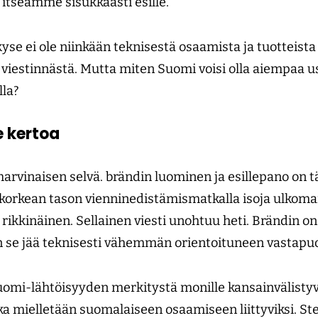
 itseämme sisukkaasti esille.
e ei ole niinkään teknisestä osaamista ja tuotteista 
viestinnästä. Mutta miten Suomi voisi olla aiempaa 
la?
 kertoa
harvinaisen selvä. brändin luominen ja esillepano on 
rkean tason vienninedistämismatkalla isoja ulkomais
 rikkinäinen. Sellainen viesti unohtuu heti. Brändin on 
oin se jää teknisesti vähemmän orientoituneen vastapu
omi-lähtöisyyden merkitystä monille kansainvälistyvil
tka mielletään suomalaiseen osaamiseen liittyviksi. S