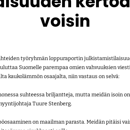
aisuuden kerto
voisin
uhteiden työryhmän loppuraportin julkistamistilais
uluttaa Suomelle parempaa omien vahvuuksien viestin
alta kaukolämmön osaajalta, niin vastaus on selvä:
monessa suhteessa briljantteja, mutta meidän isoin 
myyntijohtaja Tuure Stenberg.
osaaminen on maailman parasta. Meidän pitäisi vain