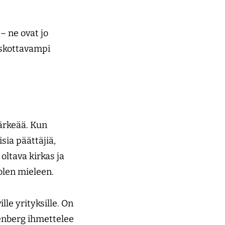
– ne ovat jo
uskottavampi
tärkeää. Kun
ia päättäjiä,
oltava kirkas ja
olen mieleen.
le yrityksille. On
tenberg ihmettelee