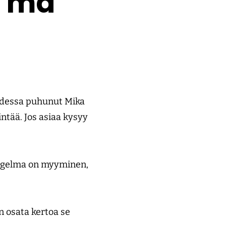
a mä
uudessa puhunut Mika
tää. Jos asiaa kysyy
ongelma on myyminen,
 osata kertoa se