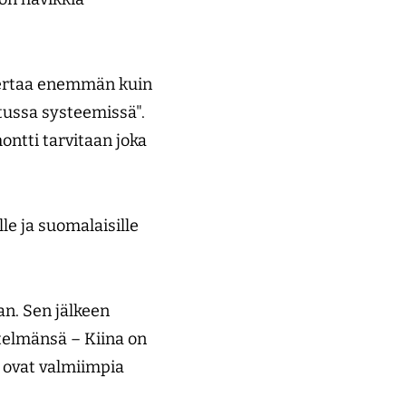
 kertaa enemmän kuin
tussa systeemissä".
ntti tarvitaan joka
e ja suomalaisille
an. Sen jälkeen
stelmänsä – Kiina on
t ovat valmiimpia