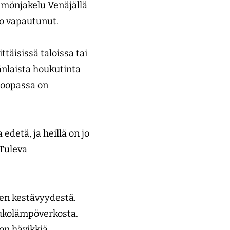
ämmönjakelu Venäjällä
jo vapautunut.
täisissä taloissa tai
änlaista houkutinta
roopassa on
edetä, ja heillä on jo
 Tuleva
een kestävyydestä.
aukolämpöverkosta.
kon hävikkiä