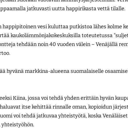
amalla jatkuvasti uutta happirikasta vettä tilalle.
 happipitoinen vesi kuluttaa putkistoa lähes kolme
ertää kaukolämmönjakokeskuksilla toteutetussa "sulje
teja tehdään noin 40 vuoden välein – Venäjällä remo
rtoo.
ää hyvänä markkina-alueena suomalaiselle osaamisell
eksi Kiina, jossa voi tehdä yhden erittäin hyvän kaup
 haluavat itse kehittää rinnalle oman, kopioidun järje
Suomi voi tehdä jatkuvaa yhteistyötä, koska Venäläise
 yhteistyöhön.