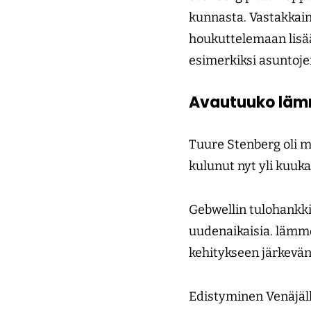
kunnasta. Vastakkaina
houkuttelemaan lisää
esimerkiksi asuntoj
Avautuuko läm
Tuure Stenberg oli m
kulunut nyt yli kuuka
Gebwellin tulohankki
uudenaikaisia. lämm
kehitykseen järkevän
Edistyminen Venäjäll