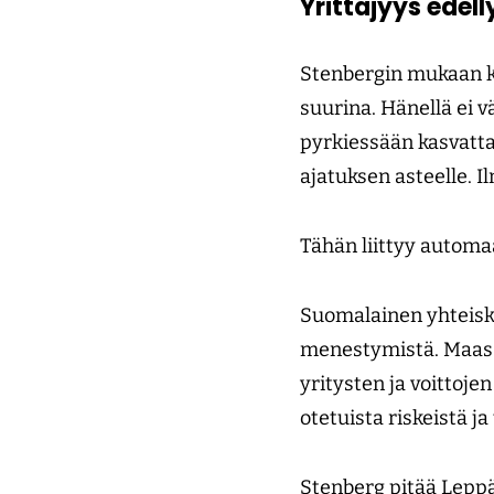
Yrittäjyys edel
Stenbergin mukaan ka
suurina. Hänellä ei v
pyrkiessään kasvatta
ajatuksen asteelle. I
Tähän liittyy automaa
Suomalainen yhteisku
menestymistä. Maassa
yritysten ja voittoj
otetuista riskeistä ja
Stenberg pitää Leppä