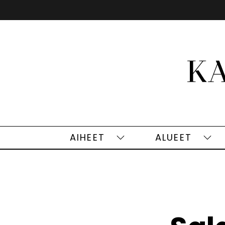
Siirry
sisältöön
AIHEET
ALUEET
Aiheet
Alu
alasivut
alas