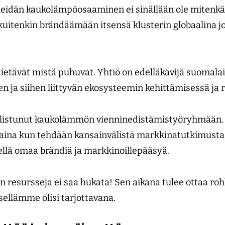
 heidän kaukolämpöosaaminen ei sinällään ole mitenkää
kuitenkin brändäämään itsensä klusterin globaalina j
tietävät mistä puhuvat. Yhtiö on edelläkävijä suomala
 ja siihen liittyvän ekosysteemin kehittämisessä ja
allistunut kaukolämmön vienninedistämistyöryhmään
 aina kun tehdään kansainvälistä markkinatutkimusta, 
ellä omaa brändiä ja markkinoillepääsyä.
resursseja ei saa hukata! Sen aikana tulee ottaa rohk
tsellämme olisi tarjottavana.