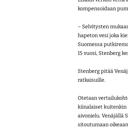
kompensoidaan pumppa
– Selvitysten mukaan
hapeton vesi joka ki
Suomessa putkiremont
15 vuosi, Stenberg ke
Stenberg pitää Venäj
ratkaisuille.
Otetaan vertailukohte
kiinalaiset kuitenkin
aivonielu. Venäjällä 
sitoutumaan oikeaan