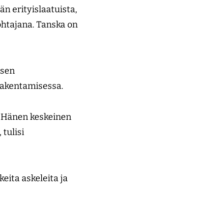
n erityislaatuista,
ohtajana. Tanska on
isen
 rakentamisessa.
. Hänen keskeinen
tulisi
eita askeleita ja