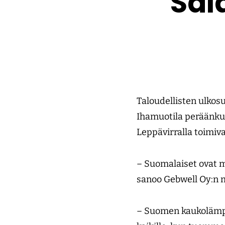
Sal
Taloudellisten ulkos
Ihamuotila peräänku
Leppävirralla toimiv
– Suomalaiset ovat 
sanoo Gebwell Oy:n 
– Suomen kaukolämpö