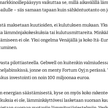
markkinoillepääsyyn vaikuttaa se, millä aikavälillä l
pailulle – siis samaan tapaan kuin sähköntuotanto on 
stä maksetaan kuutioiden, ei kulutuksen mukaan. Yksit
mia lämmönjakokeskuksia tai kulutusmittareita. Minkä
miseen ei ole. Yksi ongelma Venäjällä ja koko Itä-Eu
ttuminen.
vasta pilottiasteella. Gebwell on kuitenkin valmiudessa 
sheljabinskissä, jonne on menty Fortum Oyj:n perässä.
us investointi on noin 100 miljoonaa euroa.
an energian säästämisestä, kyse on myös koko rakent
kuksia ei ole, lämminkäyttövesi lasketaan suoraan k
 ajetaan suoraan vuotaviin lämmitysjärjestelmiin. Ver