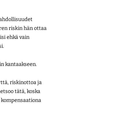
mahdollisuudet
ren riskin hän ottaa
isi ehkä vain
i.
kin kantaakseen.
ä, riskinottoa ja
etsoo tätä, koska
na kompensaationa