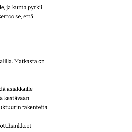
e, ja kunta pyrkii
ertoo se, että
lilla. Matkasta on
ä asiakkaille
ää kestävään
uktuurin rakenteita.
lottihankkeet