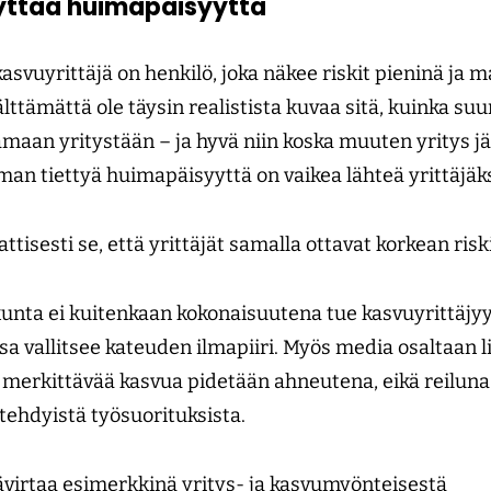
lyttää huimapäisyyttä
svuyrittäjä on henkilö, joka näkee riskit pieninä ja 
älttämättä ole täysin realistista kuvaa sitä, kuinka suu
maan yritystään – ja hyvä niin koska muuten yritys jä
lman tiettyä huimapäisyyttä on vaikea lähteä yrittäjäks
ttisesti se, että yrittäjät samalla ottavat korkean ris
nta ei kuitenkaan kokonaisuutena tue kasvuyrittäjyytt
 vallitsee kateuden ilmapiiri. Myös media osaltaan li
en merkittävää kasvua pidetään ahneutena, eikä reilu
 tehdyistä työsuorituksista.
virtaa esimerkkinä yritys- ja kasvumyönteisestä