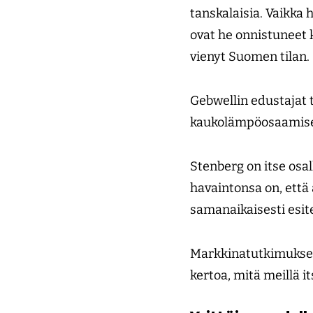
tanskalaisia. Vaikka
ovat he onnistuneet 
vienyt Suomen tilan.
Gebwellin edustajat 
kaukolämpöosaamisen
Stenberg on itse os
havaintonsa on, että
samanaikaisesti esit
Markkinatutkimuksen 
kertoa, mitä meillä i