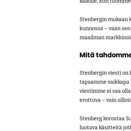
kaikille, kun tuomme
Stenbergin mukaan kys
kunnossa – vaan sen 
maailman markkinoil
Mitä tahdomme
Stenbergin viesti on 
tapaamme vaikkapa ko
viestimme ei saa olla
erottuva – vain sill
Stenberg korostaa Su
luotava käsitteitä jo