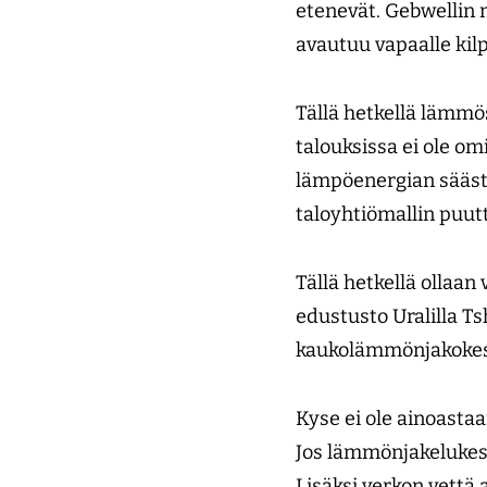
etenevät. Gebwellin 
avautuu vapaalle kil
Tällä hetkellä lämmö
talouksissa ei ole o
lämpöenergian säästä
taloyhtiömallin puu
Tällä hetkellä ollaan 
edustusto Uralilla T
kaukolämmönjakokesk
Kyse ei ole ainoasta
Jos lämmönjakelukes
Lisäksi verkon vettä