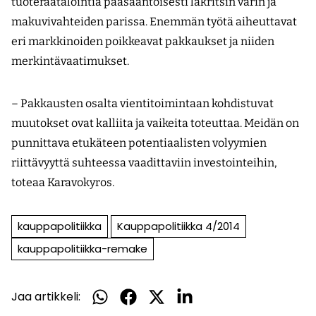
tuoteräätälöintiä pääsääntöisesti lakritsin värin ja
makuvivahteiden parissa. Enemmän työtä aiheuttavat
eri markkinoiden poikkeavat pakkaukset ja niiden
merkintävaatimukset.
– Pakkausten osalta vientitoimintaan kohdistuvat
muutokset ovat kalliita ja vaikeita toteuttaa. Meidän on
punnittava etukäteen potentiaalisten volyymien
riittävyyttä suhteessa vaadittaviin investointeihin,
toteaa Karavokyros.
kauppapolitiikka
Kauppapolitiikka 4/2014
kauppapolitiikka-remake
Jaa artikkeli:
Jaa
Jaa
Jaa
Jaa