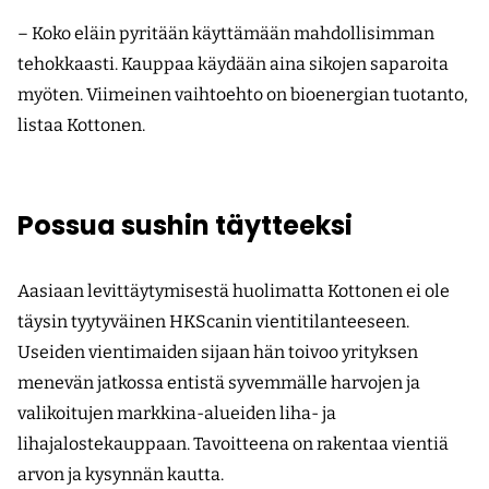
– Koko eläin pyritään käyttämään mahdollisimman
tehokkaasti. Kauppaa käydään aina sikojen saparoita
myöten. Viimeinen vaihtoehto on bioenergian tuotanto,
listaa Kottonen.
Possua sushin täytteeksi
Aasiaan levittäytymisestä huolimatta Kottonen ei ole
täysin tyytyväinen HKScanin vienti­tilanteeseen.
Useiden vientimaiden sijaan hän toivoo yrityksen
menevän jatkossa entistä syvemmälle harvojen ja
valikoitujen markkina-alueiden liha- ja
lihajalostekauppaan. Tavoitteena on rakentaa vientiä
arvon ja kysynnän kautta.