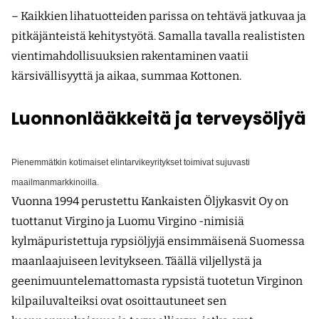
– Kaikkien lihatuotteiden parissa on tehtävä jatkuvaa ja
pitkäjänteistä kehitystyötä. Samalla tavalla realististen
vientimahdollisuuksien rakentaminen vaatii
kärsivällisyyttä ja aikaa, summaa Kottonen.
Luonnonlääkkeitä ja terveysöljyä
Pienemmätkin kotimaiset elintarvikeyritykset toimivat sujuvasti
maailmanmarkkinoilla.
Vuonna 1994 perustettu Kankaisten Öljykasvit Oy on
tuottanut Virgino ja Luomu Virgino -nimisiä
kylmäpuristettuja rypsiöljyjä ensimmäisenä Suomessa
maanlaajuiseen levitykseen. Täällä viljellystä ja
geenimuuntelemattomasta rypsistä tuotetun Virginon
kilpailuvalteiksi ovat osoittautuneet sen