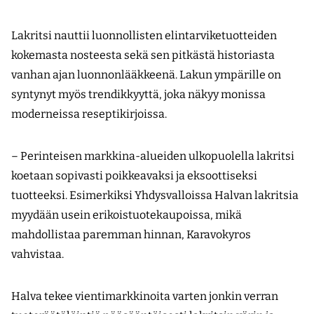
Lakritsi nauttii luonnollisten elintarviketuotteiden
kokemasta nosteesta sekä sen pitkästä historiasta
vanhan ajan luonnon­lääkkeenä. Lakun ympärille on
syntynyt myös trendikkyyttä, joka näkyy monissa
moderneissa reseptikirjoissa.
– Perinteisen markkina-alueiden ulkopuolella lakritsi
koetaan sopivasti poikkeavaksi ja eksoottiseksi
tuotteeksi. ­Esimerkiksi Yhdysvalloissa Halvan lakritsia
myydään usein erikoistuote­kaupoissa, mikä
mahdollistaa paremman hinnan, Karavokyros
vahvistaa.
Halva tekee vientimarkkinoita varten jonkin verran