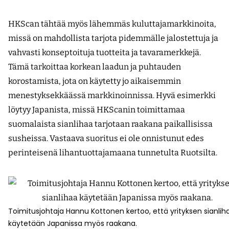
HKScan tähtää myös lähemmäs kuluttaja­markkinoita,
missä on mahdollista tarjota pidemmälle jalostettuja ja
vahvasti konseptoituja tuotteita ja tavaramerkkejä.
Tämä tarkoittaa korkean laadun ja puhtauden
korostamista, jota on käytetty jo aikaisemmin
menestyksekkäässä markkinoinnissa. Hyvä esimerkki
löytyy Japanista, missä HKScanin toimittamaa
suomalaista sianlihaa tarjotaan raakana paikallisissa
susheissa. Vastaava suoritus ei ole onnistunut edes
perinteisenä lihantuottajamaana tunnetulta Ruotsilta.
Toimitusjohtaja Hannu Kottonen kertoo, että yrityksen sianlih
käytetään Japanissa myös raakana.