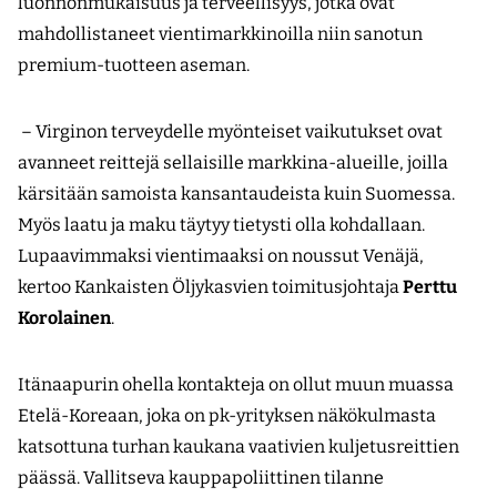
luonnonmukaisuus ja terveellisyys, jotka ovat
mahdollistaneet vientimarkkinoilla niin sanotun
premium-tuotteen aseman.
– Virginon terveydelle myönteiset vaikutukset ovat
avanneet reittejä sellaisille markkina-alueille, joilla
kärsitään samoista kansan­taudeista kuin Suomessa.
Myös laatu ja maku täytyy tietysti olla kohdallaan.
Lupaavimmaksi vientimaaksi on noussut Venäjä,
kertoo Kankaisten Öljykasvien toimitusjohtaja
Perttu
Korolainen
.
Itänaapurin ohella kontakteja on ollut muun muassa
Etelä-Koreaan, joka on pk-yrityksen näkökulmasta
katsottuna turhan kaukana vaativien kuljetusreittien
päässä. Vallitseva kauppapoliittinen tilanne