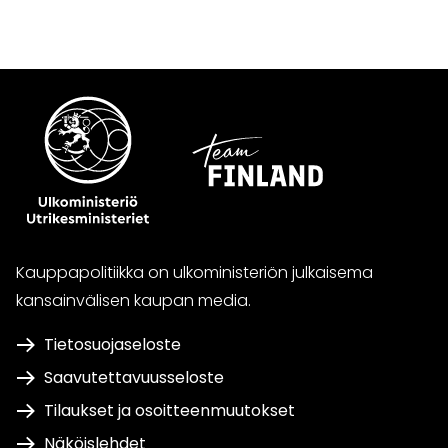
WhatsApissa
Facebookissa
Twitterissä
LinkedInissä
Kauppapolitiikka on ulkoministeriön julkaisema
kansainvälisen kaupan media.
Tietosuojaseloste
Saavutettavuusseloste
Tilaukset ja osoitteenmuutokset
Näköislehdet