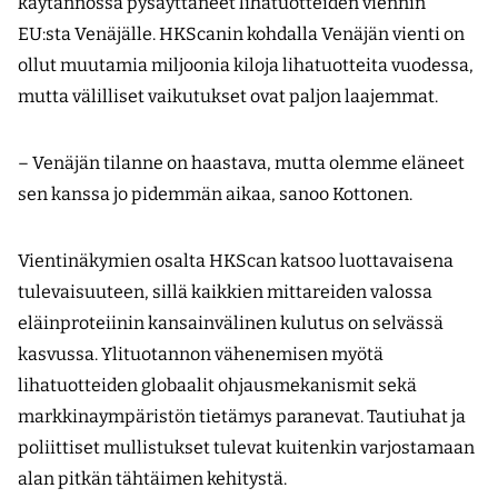
käytännössä pysäyttäneet lihatuotteiden viennin
EU:sta Venäjälle. HKScanin kohdalla Venäjän vienti on
ollut muutamia miljoonia kiloja lihatuotteita vuodessa,
mutta välilliset vaikutukset ovat paljon laajemmat.
– Venäjän tilanne on haastava, mutta olemme eläneet
sen kanssa jo pidemmän aikaa, sanoo Kottonen.
Vientinäkymien osalta HKScan katsoo luottavaisena
tulevaisuuteen, sillä kaikkien mittareiden valossa
eläinproteiinin kansainvälinen kulutus on selvässä
kasvussa. Ylituotannon vähenemisen myötä
lihatuotteiden globaalit ohjausmekanismit sekä
markkinaympä­ristön tietämys paranevat. Tautiuhat ja
poliittiset mullistukset tulevat kuitenkin varjostamaan
alan pitkän tähtäimen kehitystä.