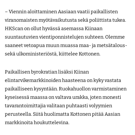
– Viennin aloittaminen Aasiaan vaatii paikallisten
viranomaisten myötävaikutusta sekä poliittista tukea.
HKScan on ollut hyvässä asemassa Kiinaan
suuntautuvien vientiponnistelujen suhteen. Olemme
saaneet vetoapua muun muassa maa- ja metsätalous-
sekä ulkoministeriöstä, kiittelee Kottonen.
Paikallisen byrokratian lisäksi Kiinan
elintarvikemarkkinoiden haasteena on kyky vastata
paikalliseen kysyntään. Ruokahuollon varmistaminen
kyseisessä maassa on valtava urakka, joten monesti
tavarantoimittajia valitaan puhtaasti volyymien
perusteella. Siitä huolimatta Kottonen pitää Aasian
markkinoita houkuttelevina.