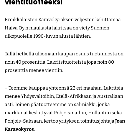
vientituotteeksi
Kreikkalaisten Karavokyroksen veljesten kehittämää
Halva Oy:n maukasta lakritsaa on viety Suomen
ulkopuolelle 1990-luvun alusta lähtien.
Tällä hetkellä ulkomaan kaupan osuus tuotannosta on
noin 40 prosenttia. Lakritsituotteista jopa noin 80
prosenttia menee vientiin.
– Teemme kauppaa yhteensä 22 eri maahan. Lakritsia
menee Yhdysvaltoihin, Etelä-Afrikkaan ja Australiaan
asti. Toinen päätuotteemme on salmiakki, jonka
markkinat keskittyvät Pohjois­maihin, Hollantiin sekä
Pohjois-Saksaan, kertoo yrityksen toimitus­johtaja
Jean
Karavokyros
.