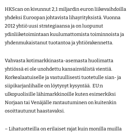
HKScan on kivunnut 2,1 miljardin euron liikevaihdoilla
yhdeksi Euroopan johtavista lihayrityksistä. Vuonna
2012 yhtiö uusi strategiaansa ja on luopunut
ydinliiketoimintaan kuulumattomista toiminnoista ja
yhdenmukaistanut tuotantoa ja yhtiörakennetta.
Vahvasta kotimarkkinasta-asemasta huolimatta
yhtiössä ei ole unohdettu kansainvälistä vientiä.
Korkea­laatuiselle ja vastuullisesti tuotetulle sian- ja
siipikarjanlihalle on löytynyt kysyntää. EU:n
ulkopuolisille lähimarkkinoille kuten esimerkiksi
Norjaan tai Venäjälle rantautuminen on kuitenkin
osoittautunut haastavaksi.
– Lihatuotteilla on erilaiset rajat kuin monilla muilla