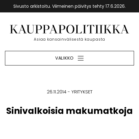
Sivusto arkistoitu. Viimeinen päivitys tehty 17.6.2026.
Siirry
sisältöön
Etusivu
Asiaa kansainvälisestä kaupasta
VALIKKO
26.11.2014
YRITYKSET
Sinivalkoisia makumatkoja