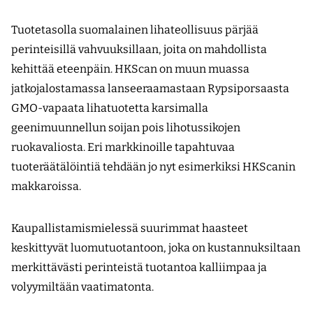
Tuotetasolla suomalainen lihateollisuus pärjää
perinteisillä vahvuuksillaan, joita on mahdollista
kehittää eteenpäin. HKScan on muun muassa
jatkojalostamassa lanseeraamastaan Rypsiporsaasta
GMO-vapaata lihatuotetta karsimalla
geenimuunnellun soijan pois lihotussikojen
ruokavaliosta. Eri markkinoille tapahtuvaa
tuoteräätälöintiä tehdään jo nyt esimerkiksi HKScanin
makkaroissa.
Kaupallistamismielessä suurimmat haasteet
keskittyvät luomutuotantoon, joka on kustannuksiltaan
merkittävästi perinteistä tuotantoa kalliimpaa ja
volyymiltään vaatimatonta.