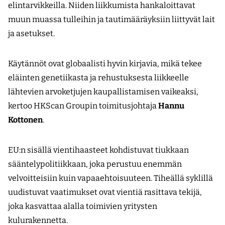
elintarvikkeilla. Niiden liikkumista hankaloittavat
muun muassa tulleihin ja tautimääräyksiin liittyvät lait
ja asetukset.
Käytännöt ovat globaalisti hyvin kirjavia, mikä tekee
eläinten genetiikasta ja rehustuksesta liikkeelle
lähtevien arvoketjujen kaupallistamisen vaikeaksi,
kertoo HKScan Groupin toimitusjohtaja
Hannu
Kottonen
.
EU:n sisällä vientihaasteet kohdistuvat tiukkaan
sääntelypolitiikkaan, joka perustuu enemmän
velvoitteisiin kuin vapaaehtoisuuteen. Tiheällä syklillä
uudistuvat vaatimukset ovat vientiä rasittava tekijä,
joka kasvattaa alalla toimivien yritysten
kulurakennetta.