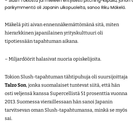
– Slush Tokiosta jäi mieleen erityisesti pitching-kilpailu, johon os
parikymmentä oli Japanin ulkopuolelta, sanoo Riku Mäkelä.
Mäkelä piti aivan ennennäkemättömänä sitä, miten
hierarkkinen japanilainen yrityskulttuuri oli
tipotiessään tapahtuman aikana.
– Miljardöörit halasivat nuoria opiskelijoita.
Tokion Slush-tapahtuman tähtipuhuja oli suursijoittaja
Talzo Son
, jonka suomalaiset tuntevat siitä, että hän
osti veljensä kanssa Supercellistä 51 prosenttia vuonna
2013. Suomessa vieraillessaan hän sanoi Japanin
tarvitsevan oman Slush-tapahtumansa, minkä se myös
sai.