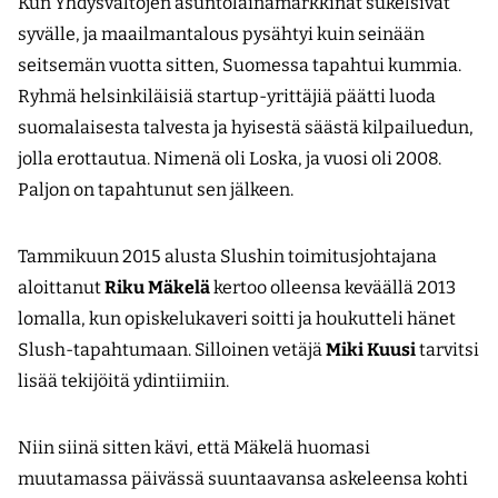
Kun Yhdysvaltojen asuntolainamarkkinat sukelsivat
syvälle, ja maailmantalous pysähtyi kuin seinään
seitsemän vuotta sitten, Suomessa tapahtui kummia.
Ryhmä helsinkiläisiä startup-yrittäjiä päätti luoda
suomalaisesta talvesta ja hyisestä säästä kilpailuedun,
jolla erottautua. Nimenä oli Loska, ja vuosi oli 2008.
Paljon on tapahtunut sen jälkeen.
Tammikuun 2015 alusta Slushin toimitusjohtajana
aloittanut
Riku Mäkelä
kertoo olleensa keväällä 2013
lomalla, kun opiskelukaveri soitti ja houkutteli hänet
Slush-tapahtumaan. Silloinen vetäjä
Miki Kuusi
tarvitsi
lisää tekijöitä ydintiimiin.
Niin siinä sitten kävi, että Mäkelä huomasi
muutamassa päivässä suuntaavansa askeleensa kohti