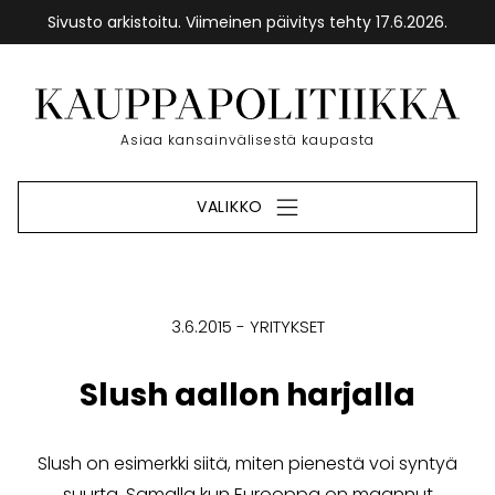
Sivusto arkistoitu. Viimeinen päivitys tehty 17.6.2026.
Siirry
sisältöön
Etusivu
Asiaa kansainvälisestä kaupasta
VALIKKO
3.6.2015
YRITYKSET
Slush aallon harjalla
Slush on esimerkki siitä, miten pienestä voi syntyä
suurta. Samalla kun Eurooppa on maannut