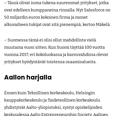
– Tässä olivat isona tukena suuremmat yritykset, jotka
ovat edelleen kumppaneina rinnalla. Nyt Salesforce on
50 miljardin euron kokoinen firma ja monet
alkuvaiheen tukijat ovat sitä pienempiä, kertoo Mäkelä.
– Suomessa tämä ei olisi ollut mahdollista vielä
muutama vuosi sitten. Kun Suomi täyttää 100 vuotta
vuonna 2017, eri kokoluokassa ja kasvuvahdissa olevat
yritykset hyödyntävät toistensa osaamisalueita.
Aallon harjalla
Ennen kuin Teknillinen korkeakoulu, Helsingin
kauppakorkeakoulu ja Taideteollinen korkeakoulu
yhdistyivät Aalto-yliopistoksi, syntyi opiskelijoiden
keskuudessa Aalto Entrepreneurship Society, Aaltoes.