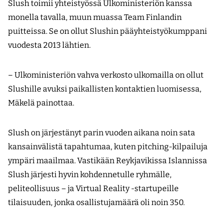
Slush toimii yhteistyössä Ulkoministeriön kanssa
monella tavalla, muun muassa Team Finlandin
puitteissa. Se on ollut Slushin pääyhteistyökumppani
vuodesta 2013 lähtien.
– Ulkoministeriön vahva verkosto ulkomailla on ollut
Slushille avuksi paikallisten kontaktien luomisessa,
Mäkelä painottaa.
Slush on järjestänyt parin vuoden aikana noin sata
kansainvälistä tapahtumaa, kuten pitching-kilpailuja
ympäri maailmaa. Vastikään Reykjavikissa Islannissa
Slush järjesti hyvin kohdennetulle ryhmälle,
peliteollisuus – ja Virtual Reality -startupeille
tilaisuuden, jonka osallistujamäärä oli noin 350.