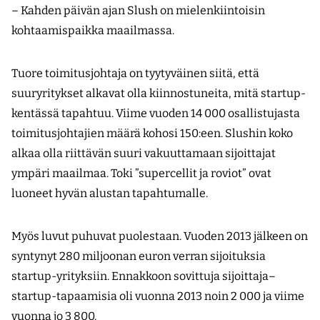
– Kahden päivän ajan Slush on mielenkiintoisin
kohtaamispaikka maailmassa.
Tuore toimitusjohtaja on tyytyväinen siitä, että
suuryritykset alkavat olla kiinnostuneita, mitä startup-
kentässä tapahtuu. Viime vuoden 14 000 osallistujasta
toimitusjohtajien määrä kohosi 150:een. Slushin koko
alkaa olla riittävän suuri vakuuttamaan sijoittajat
ympäri maailmaa. Toki ”supercellit ja roviot” ovat
luoneet hyvän alustan tapahtumalle.
Myös luvut puhuvat puolestaan. Vuoden 2013 jälkeen on
syntynyt 280 miljoonan euron verran sijoituksia
startup-yrityksiin. Ennakkoon sovittuja sijoittaja–
startup-tapaamisia oli vuonna 2013 noin 2 000 ja viime
vuonna jo 3 800.