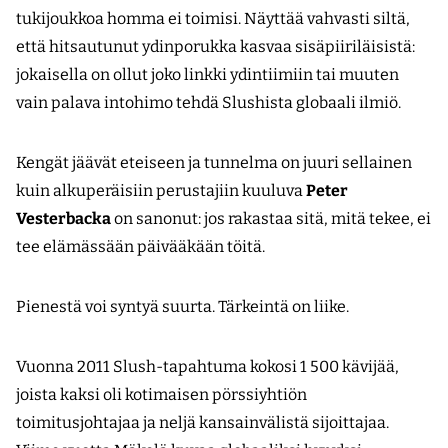
tukijoukkoa homma ei toimisi. Näyttää vahvasti siltä,
että hitsautunut ydinporukka kasvaa sisäpiiriläisistä:
jokaisella on ollut joko linkki ydintiimiin tai muuten
vain palava intohimo tehdä Slushista globaali ilmiö.
Kengät jäävät eteiseen ja tunnelma on juuri sellainen
kuin alkuperäisiin perustajiin kuuluva
Peter
Vesterbacka
on sanonut: jos rakastaa sitä, mitä tekee, ei
tee elämässään päivääkään töitä.
Pienestä voi syntyä suurta. Tärkeintä on liike.
Vuonna 2011 Slush-tapahtuma kokosi 1 500 kävijää,
joista kaksi oli kotimaisen pörssiyhtiön
toimitusjohtajaa ja neljä kansainvälistä sijoittajaa.