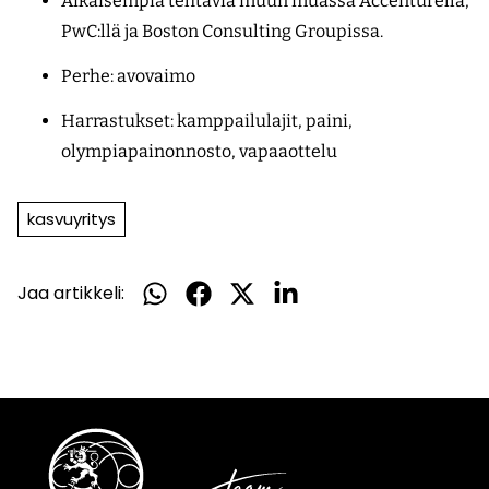
Aikaisempia tehtäviä muun muassa Accenturella,
PwC:llä ja Boston Consulting Groupissa.
Perhe: avovaimo
Harrastukset: kamppailulajit, paini,
olympiapainonnosto, vapaaottelu
kasvuyritys
Jaa artikkeli:
Jaa
Jaa
Jaa
Jaa
WhatsApissa
Facebookissa
Twitterissä
LinkedInissä