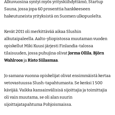
Alkuvuosina syntyi myös yrityskiihdyttämö, Startup
Sauna, jossa jopa 60 prosenttia hankkeeseen
hakeutuneista yrityksistä on Suomen ulkopuolelta.
Kevät 2011 oli merkittävää aikaa Slushin
alkutaipaleella. Aalto-yliopistossa muutaman vuoden
opiskellut Miki Kuusi järjesti Finlandia-talossa
tilaisuuden, jossa puhujina olivat
Jorma Ollila
,
Björn
Wahlroos
ja
Risto Siilasmaa
.
Jo samana vuonna opiskelijat olivat ensimmäistä kertaa
vetovastuussa Slush-tapahtumasta. Se keräsi 1 500
kävijää. Vaikka kansainvälisisä sijoittajia ja toimittajia
oli vain muutama, se oli alan suurin
sijoittajatapahtuma Pohjoismaissa.