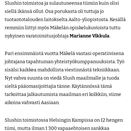
Slushin toimistoa ja sulautuneensa tiimiin kuin olisi
siellä ikänsä ollut. Osa porukasta oli tuttuja jo
tuotantotalouden laitokselta Aalto-yliopistosta. Kesällä
remmiin liittyi myös Mäkelän opiskelukuvioista tuttu
nykyinen varatoimitusjohtaja
Marianne Vikkula
.
Pari ensimmäistä vuotta Mäkelä vastasi operatiivisena
johtajana tapahtuman yhteistyökumppanuuksista. Työ
sisälsi kaikkea mahdollista viestinnästä tekniikkaan.
Nyt vahva suunta on viedä Slush maailmalle ja tuoda
sieltä pääomasijoittajia tänne. Käytännössä tämä
tarkoittaa jalkautumista maailman eri kolkkiin, viime
aikoina vahvasti Aasiaan.
Slushin toimistossa Helsingin Kampissa on 12 hengen
tiimi, mutta ilman 1 300 vapaa­ehtoisen sankkaa